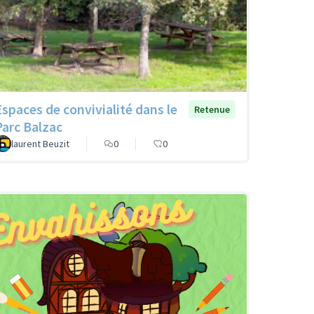
Espaces de convivialité dans le
Retenue
Parc Balzac
laurent Beuzit
0
0