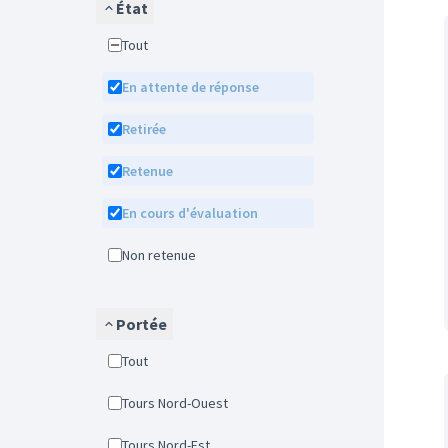
État
Tout
En attente de réponse
Retirée
Retenue
En cours d'évaluation
Non retenue
Portée
Tout
Tours Nord-Ouest
Tours Nord-Est