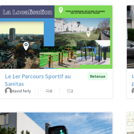
L
Le 1er Parcours Sportif au
Retenue
Sanitas
david ferly
0
2