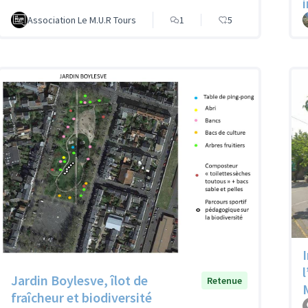
Association Le M.U.R Tours
1
5
Jardin Boylesve, îlot de
Retenue
fraîcheur et biodiversité