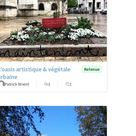
L’oasis artistique & végétale
Retenue
urbaine
Patrick Brient
1
1