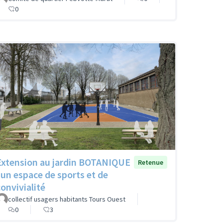
0
Extension au jardin BOTANIQUE
Retenue
: un espace de sports et de
convivialité
collectif usagers habitants Tours Ouest
0
3