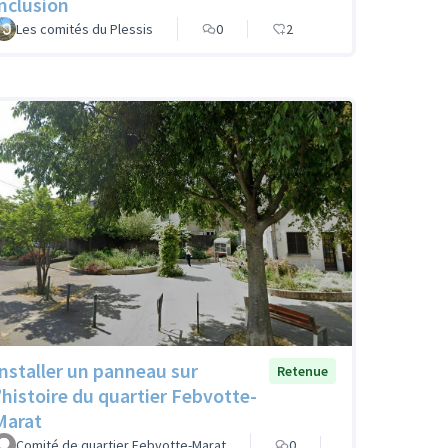
inclusion
Les comités du Plessis
0
2
Installer un panneau sur
Retenue
l’histoire du quartier Febvotte-
Marat
Comité de quartier Febvotte-Marat
0