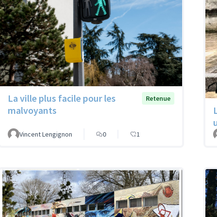
La ville plus facile pour les
Retenue
malvoyants
Vincent Lengignon
0
1