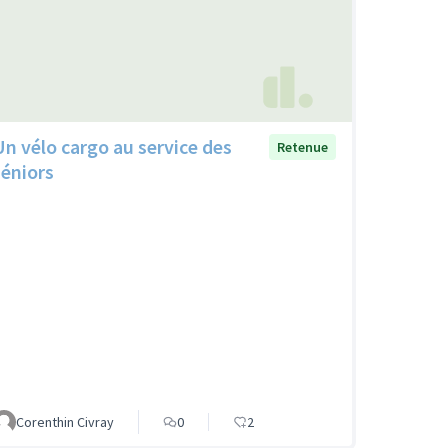
Un vélo cargo au service des
Retenue
séniors
Corenthin Civray
0
2