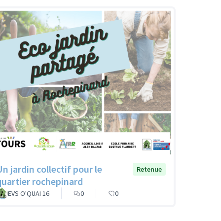
n jardin collectif pour le
Retenue
quartier rochepinard
EVS O'QUAI 16
0
0