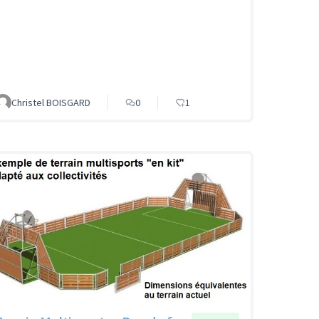
Christel BOISGARD
0
1