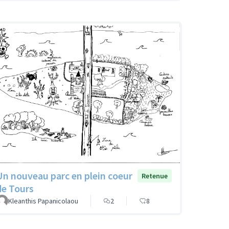
Un nouveau parc en plein coeur
Retenue
de Tours
Kleanthis Papanicolaou
2
8