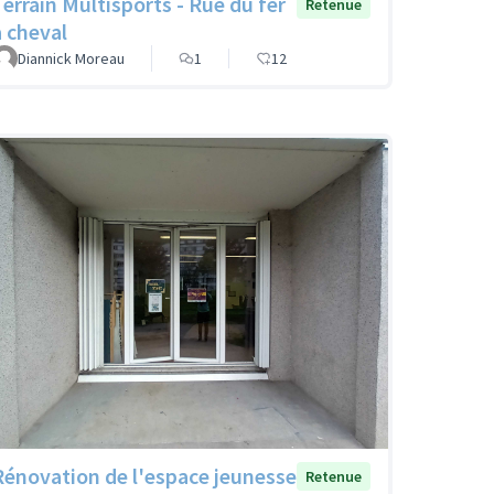
Terrain Multisports - Rue du fer
Retenue
à cheval
Diannick Moreau
1
12
Rénovation de l'espace jeunesse
Retenue