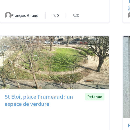
François Giraud
0
3
St Eloi, place Frumeaud : un
Retenue
espace de verdure