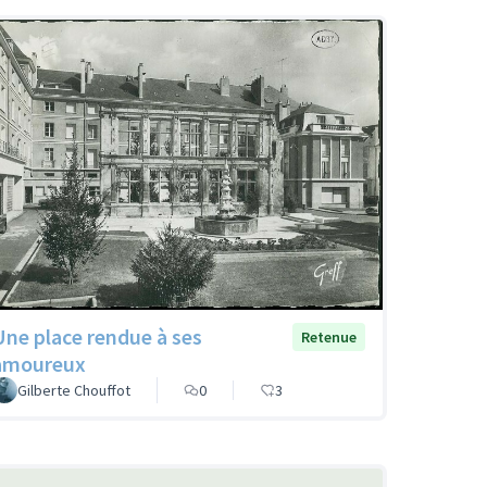
Une place rendue à ses
Retenue
amoureux
Gilberte Chouffot
0
3