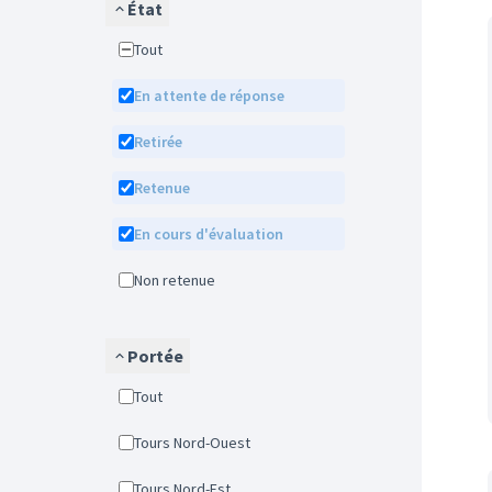
État
Tout
En attente de réponse
Retirée
Retenue
En cours d'évaluation
Non retenue
Portée
Tout
Tours Nord-Ouest
Tours Nord-Est