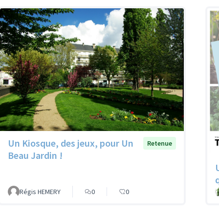
Un Kiosque, des jeux, pour Un
Retenue
Beau Jardin !
U
Régis HEMERY
0
0