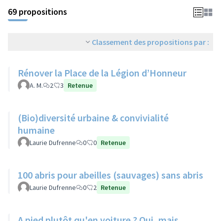
69 propositions
Classement des propositions par :
Rénover la Place de la Légion d’Honneur
A. M.
2
3
Retenue
(Bio)diversité urbaine & convivialité
humaine
Laurie Dufrenne
0
0
Retenue
100 abris pour abeilles (sauvages) sans abris
Laurie Dufrenne
0
2
Retenue
A pied plutôt qu'en voiture ? Oui, mais