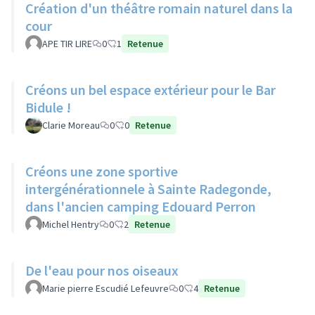
Création d'un théâtre romain naturel dans la
cour
APE TIR LIRE
0
1
Retenue
Créons un bel espace extérieur pour le Bar
Bidule !
Clarie Moreau
0
0
Retenue
Créons une zone sportive
intergénérationnele à Sainte Radegonde,
dans l'ancien camping Edouard Perron
Michel Hentry
0
2
Retenue
De l'eau pour nos oiseaux
Marie pierre Escudié Lefeuvre
0
4
Retenue