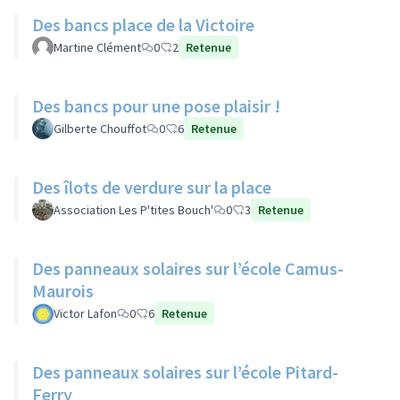
Des bancs place de la Victoire
Martine Clément
0
2
Retenue
Des bancs pour une pose plaisir !
Gilberte Chouffot
0
6
Retenue
Des îlots de verdure sur la place
Association Les P'tites Bouch'
0
3
Retenue
Des panneaux solaires sur l’école Camus-
Maurois
Victor Lafon
0
6
Retenue
Des panneaux solaires sur l’école Pitard-
Ferry