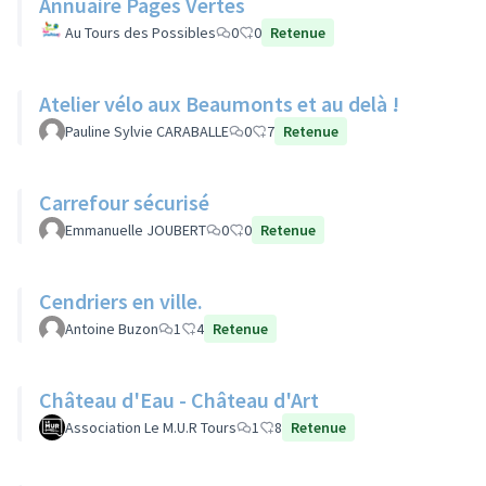
Annuaire Pages Vertes
Au Tours des Possibles
0
0
Retenue
Atelier vélo aux Beaumonts et au delà !
Pauline Sylvie CARABALLE
0
7
Retenue
Carrefour sécurisé
Emmanuelle JOUBERT
0
0
Retenue
Cendriers en ville.
Antoine Buzon
1
4
Retenue
Château d'Eau - Château d'Art
Association Le M.U.R Tours
1
8
Retenue