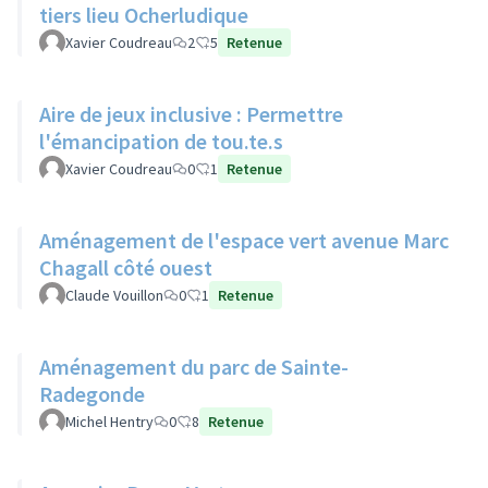
tiers lieu Ocherludique
Xavier Coudreau
2
5
Retenue
Aire de jeux inclusive : Permettre
l'émancipation de tou.te.s
Xavier Coudreau
0
1
Retenue
Aménagement de l'espace vert avenue Marc
Chagall côté ouest
Claude Vouillon
0
1
Retenue
Aménagement du parc de Sainte-
Radegonde
Michel Hentry
0
8
Retenue