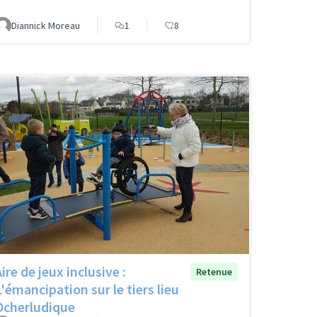
Diannick Moreau
1
8
ire de jeux inclusive :
Retenue
L'émancipation sur le tiers lieu
Ocherludique