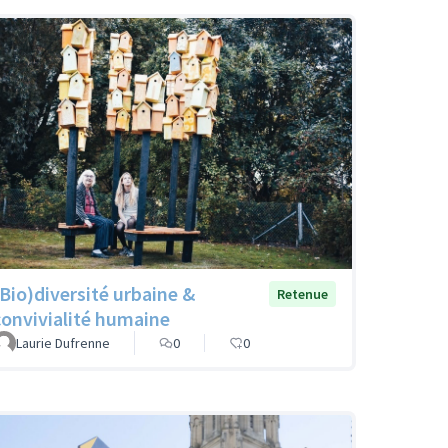
(Bio)diversité urbaine &
Retenue
convivialité humaine
Laurie Dufrenne
0
0