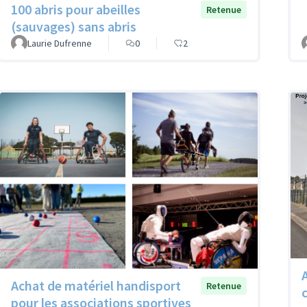
100 abris pour abeilles
Retenue
(sauvages) sans abris
Laurie Dufrenne
0
2
Achat de matériel handisport
Retenue
pour les associations sportives