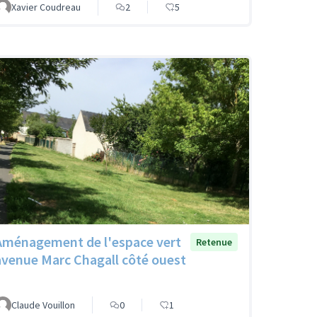
Xavier Coudreau
2
5
Aménagement de l'espace vert
Retenue
avenue Marc Chagall côté ouest
Claude Vouillon
0
1