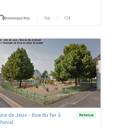
Dominique Roy
1
3
Aire de Jeux - Rue du fer à
Retenue
cheval