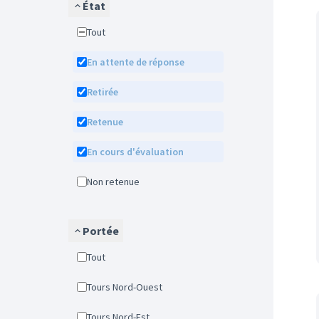
État
Tout
En attente de réponse
Retirée
Retenue
En cours d'évaluation
Non retenue
Portée
Tout
Tours Nord-Ouest
Tours Nord-Est