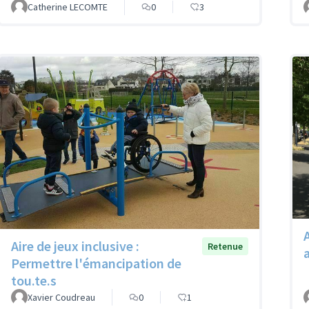
Catherine LECOMTE
0
3
Aire de jeux inclusive :
Retenue
Permettre l'émancipation de
tou.te.s
Xavier Coudreau
0
1