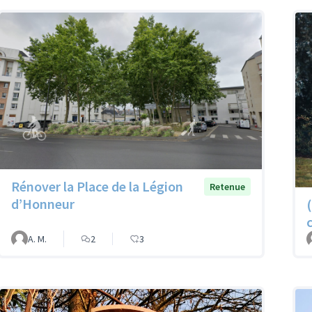
Rénover la Place de la Légion
Retenue
d’Honneur
A. M.
2
3