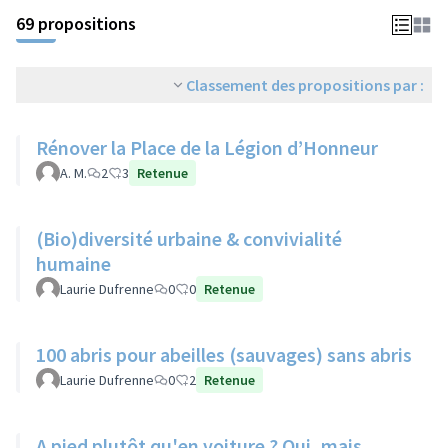
69 propositions
Classement des propositions par :
Rénover la Place de la Légion d’Honneur
A. M.
2
3
Retenue
(Bio)diversité urbaine & convivialité
humaine
Laurie Dufrenne
0
0
Retenue
100 abris pour abeilles (sauvages) sans abris
Laurie Dufrenne
0
2
Retenue
A pied plutôt qu'en voiture ? Oui, mais