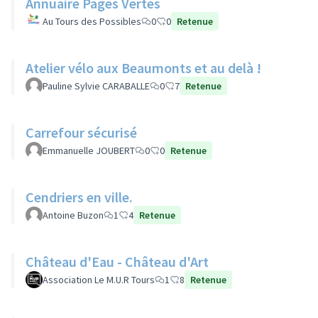
Annuaire Pages Vertes
Au Tours des Possibles
0
0
Retenue
Atelier vélo aux Beaumonts et au delà !
Pauline Sylvie CARABALLE
0
7
Retenue
Carrefour sécurisé
Emmanuelle JOUBERT
0
0
Retenue
Cendriers en ville.
Antoine Buzon
1
4
Retenue
Château d'Eau - Château d'Art
Association Le M.U.R Tours
1
8
Retenue