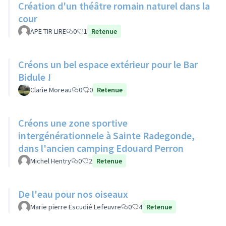
Création d'un théâtre romain naturel dans la
cour
APE TIR LIRE
0
1
Retenue
Créons un bel espace extérieur pour le Bar
Bidule !
Clarie Moreau
0
0
Retenue
Créons une zone sportive
intergénérationnele à Sainte Radegonde,
dans l'ancien camping Edouard Perron
Michel Hentry
0
2
Retenue
De l'eau pour nos oiseaux
Marie pierre Escudié Lefeuvre
0
4
Retenue