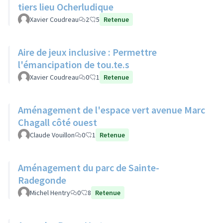
tiers lieu Ocherludique
Xavier Coudreau
2
5
Retenue
Aire de jeux inclusive : Permettre
l'émancipation de tou.te.s
Xavier Coudreau
0
1
Retenue
Aménagement de l'espace vert avenue Marc
Chagall côté ouest
Claude Vouillon
0
1
Retenue
Aménagement du parc de Sainte-
Radegonde
Michel Hentry
0
8
Retenue