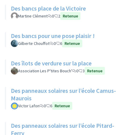
Des bancs place de la Victoire
Martine Clément
0
2
Retenue
Des bancs pour une pose plaisir !
Gilberte Chouffot
0
6
Retenue
Des îlots de verdure sur la place
Association Les P'tites Bouch'
0
3
Retenue
Des panneaux solaires sur l’école Camus-
Maurois
Victor Lafon
0
6
Retenue
Des panneaux solaires sur l’école Pitard-
Ferry