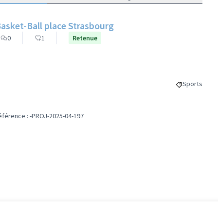
Basket-Ball place Strasbourg
0
1
Retenue
Sports
Filtrer les r
éférence : -PROJ-2025-04-197