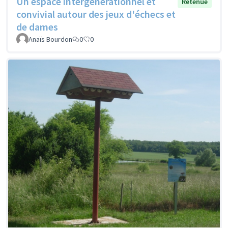
Un espace intergénérationnel et
Retenue
convivial autour des jeux d'échecs et
de dames
Anaïs Bourdon
0
0