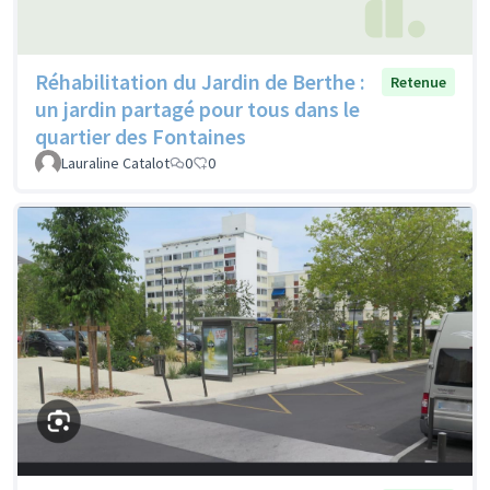
Réhabilitation du Jardin de Berthe :
Retenue
un jardin partagé pour tous dans le
quartier des Fontaines
Lauraline Catalot
0
0