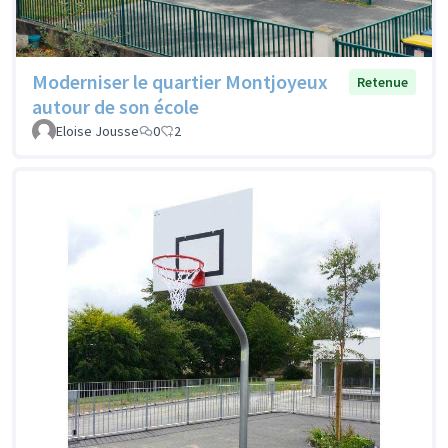
Moderniser le quartier Montjoyeux
Retenue
autour de son école
Eloise Jousse
0
2