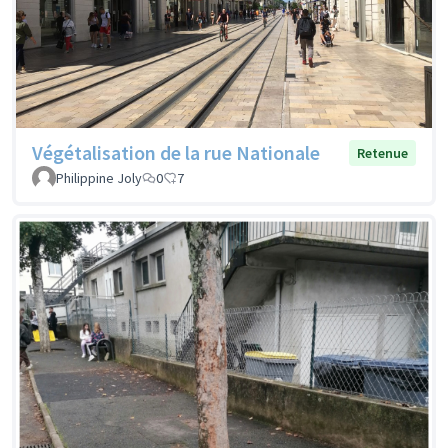
Végétalisation de la rue Nationale
Retenue
Philippine Joly
0
7