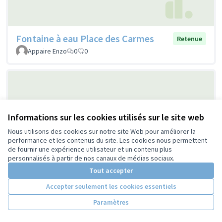
Fontaine à eau Place des Carmes
Retenue
Appaire Enzo
0
0
Informations sur les cookies utilisés sur le site web
Nous utilisons des cookies sur notre site Web pour améliorer la
performance et les contenus du site. Les cookies nous permettent
de fournir une expérience utilisateur et un contenu plus
Favoriser toutes les mobilités dans le
personnalisés à partir de nos canaux de médias sociaux.
Retenue
quartier Giraudeau
Tout accepter
Centre chorégraphique national de Tours - direction Thomas
Accepter seulement les cookies essentiels
Lebrun
0
2
Paramètres