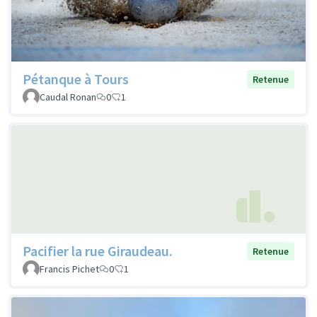
Pétanque à Tours
Retenue
Caudal Ronan
0
1
Pacifier la rue Giraudeau.
Retenue
Francis Pichet
0
1