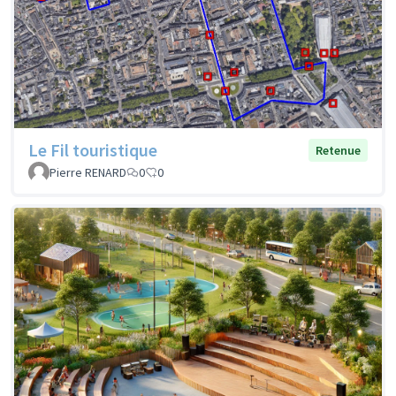
Le Fil touristique
Retenue
Pierre RENARD
0
0