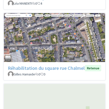
Léa MANENTI
0
4
Réhabilitation du square rue Chalmel
Retenue
Gilles Hamaide
0
0