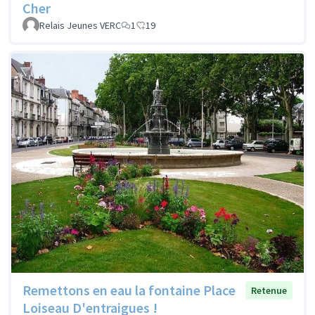
Cher
Relais Jeunes VERC
1
19
Remettons en eau la fontaine Place
Retenue
Loiseau D'entraigues !