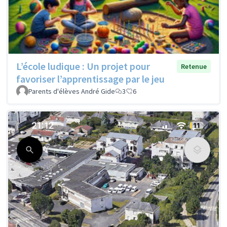
L’école ludique : Un projet pour
Retenue
favoriser l’apprentissage par le jeu
Parents d'élèves André Gide
3
6