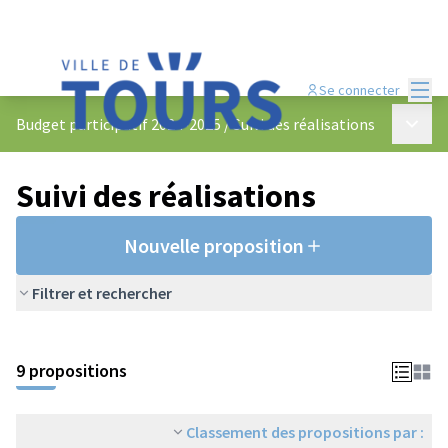
Menu
Se connecter
Menu p
Budget participatif 2024-2025
/
Suivi des réalisations
Suivi des réalisations
Nouvelle proposition
Filtrer et rechercher
9 propositions
Classement des propositions par :