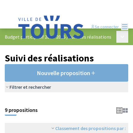
Menu
Se connecter
Menu p
Budget participatif 2024-2025
/
Suivi des réalisations
Suivi des réalisations
Nouvelle proposition
Filtrer et rechercher
9 propositions
Classement des propositions par :