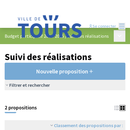
Menu
Se connecter
Menu p
Budget participatif 2024-2025
/
Suivi des réalisations
Suivi des réalisations
Nouvelle proposition
Filtrer et rechercher
2 propositions
Classement des propositions par :