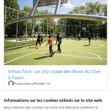
Urban foot : un city-stade des Rives du Cher
à Tours
Proposition officielle
0
Voir toutes les propositions retirées
Informations sur les cookies utilisés sur le site web
Nous utilisons des cookies sur notre site Web pour améliorer la