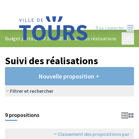
Menu
Se connecter
Menu p
Budget participatif 2024-2025
/
Suivi des réalisations
Suivi des réalisations
Nouvelle proposition
Filtrer et rechercher
9 propositions
Classement des propositions par :