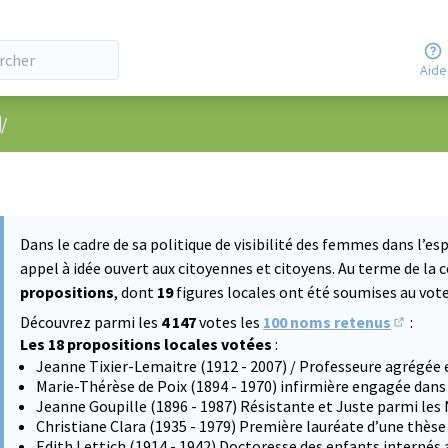
Aide
nu utilisateur
/
Dans le cadre de sa politique de visibilité des femmes dans l’esp
appel à idée ouvert aux citoyennes et citoyens. Au terme de la 
propositions
, dont
19
figures locales ont été soumises au vote 
Découvrez parmi les
4 147
votes les
100 noms retenus
:
(S'ouvre
Les 18 propositions locales votées
:
Jeanne Tixier-Lemaitre (1912 - 2007) / Professeure agrégée 
Marie-Thérèse de Poix (1894 - 1970) infirmière engagée dans
Jeanne Goupille (1896 - 1987) Résistante et Juste parmi les
Christiane Clara (1935 - 1979) Première lauréate d’une thès
Edith Lettich (1914 - 1942) Doctoresse des enfants internés