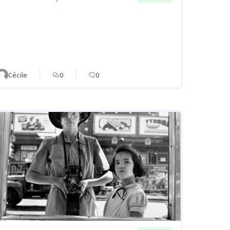
Cécile
0
0