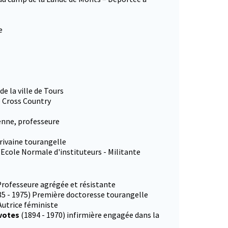
e
e la ville de Tours
 Cross Country
enne, professeure
rivaine tourangelle
l'Ecole Normale d'instituteurs - Militante
 Professeure agrégée et résistante
85 - 1975) Première doctoresse tourangelle
Autrice féministe
 votes
(1894 - 1970) infirmière engagée dans la
onglet)