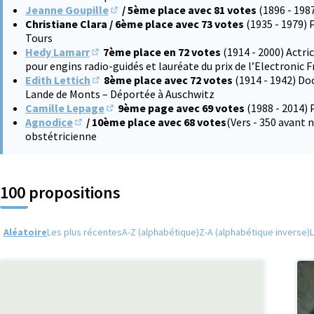
Jeanne Goupille
/ 5ème place avec 81 votes
(1896 - 198
(S'ouvre dans un nouvel onglet)
Christiane Clara / 6ème place avec 73 votes
(1935 - 1979) 
Tours
Hedy Lamarr
7ème place en 72 votes
(1914 - 2000) Actri
(S'ouvre dans un nouvel onglet)
pour engins radio-guidés et lauréate du prix de l’Electronic 
Edith Lettich
8ème place avec 72 votes
(1914 - 1942) Do
(S'ouvre dans un nouvel onglet)
Lande de Monts – Déportée à Auschwitz
Camille Lepage
9ème page avec 69 votes
(1988 - 2014) 
(S'ouvre dans un nouvel onglet)
Agnodice
/ 10ème place avec 68 votes
(Vers - 350 avant
(S'ouvre dans un nouvel onglet)
obstétricienne
100 propositions
Aléatoire
Les plus récentes
A-Z (alphabétique)
Z-A (alphabétique inverse)