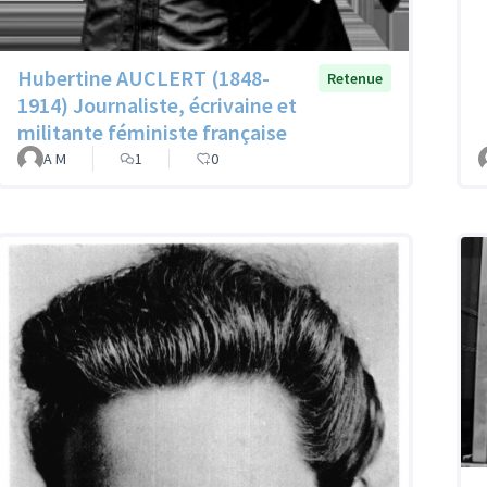
Hubertine AUCLERT (1848-
Retenue
1914) Journaliste, écrivaine et
militante féministe française
A M
1
0