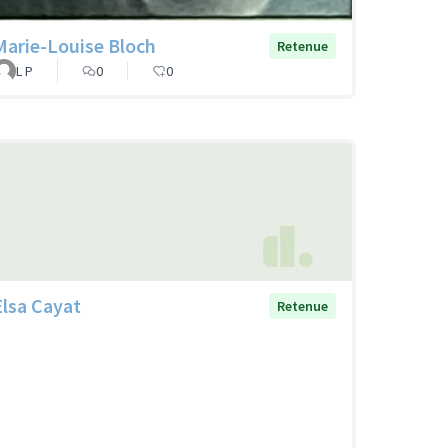
Marie-Louise Bloch
Retenue
L P
0
0
Elsa Cayat
Retenue