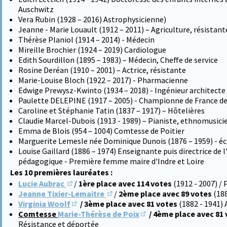
Auschwitz
Vera Rubin (1928 – 2016) Astrophysicienne)
Jeanne - Marie Louault (1912 – 2011) – Agriculture, résistant
Thérèse Planiol (1914 – 2014) - Médecin
Mireille Brochier (1924 – 2019) Cardiologue
Edith Sourdillon (1895 – 1983) – Médecin, Cheffe de service
Rosine Deréan (1910 – 2001) – Actrice, résistante
Marie-Louise Bloch (1922 – 2017) - Pharmacienne
Edwige Prewysz-Kwinto (1934 – 2018) - Ingénieur architecte d
Paulette DELEPINE (1917 – 2005) - Championne de France de
Caroline et Stéphanie Tatin (1837 – 1917) – Hôtelières
Claudie Marcel-Dubois (1913 - 1989) – Pianiste, ethnomusici
Emma de Blois (954 – 1004) Comtesse de Poitier
Marguerite Lemesle née Dominique Dunois (1876 – 1959) - éc
Louise Gaillard (1886 – 1974) Enseignante puis directrice de 
pédagogique - Première femme maire d'Indre et Loire
Les 10 premières lauréates :
Lucie Aubrac
/
1ère place avec 114 votes
(1912 - 2007) /
(S'ouvre dans un nouvel onglet)
Jeanne Tixier-Lemaitre
/
2ème place avec 89 votes
(18
(S'ouvre dans un nouvel onglet)
Virginia Woolf
/ 3ème place avec 81 votes
(1882 - 1941) 
(S'ouvre dans un nouvel onglet)
Comtesse
Marie-Thérèse de Poix
/ 4ème place avec 81
(S'ouvre dans un nouvel 
Résistance et déportée