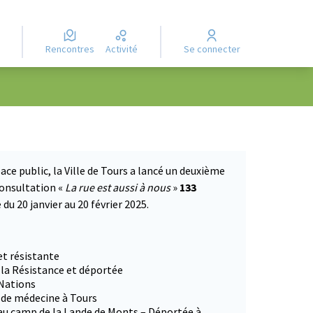
Rencontres
Activité
Se connecter
ace public, la Ville de Tours a lancé un deuxième
consultation «
La rue est aussi à nous
»
133
du 20 janvier au 20 février 2025.
 dans un nouvel onglet)
et résistante
 la Résistance et déportée
 Nations
e de médecine à Tours
 au camp de la Lande de Monts – Déportée à