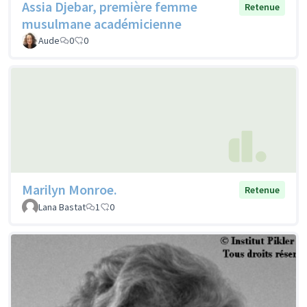
Assia Djebar, première femme
Retenue
musulmane académicienne
Aude
0
0
Marilyn Monroe.
Retenue
Lana Bastat
1
0