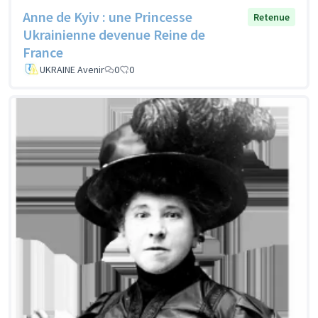
Anne de Kyiv : une Princesse
Retenue
Ukrainienne devenue Reine de
France
UKRAINE Avenir
0
0