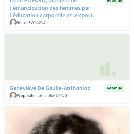
Irène POPARD, pionière de
Retenue
l'émancipation des femmes par
l'éducation corporelle et le sport.
Rémi LEVY
2
1
Geneviève De Gaulle-Anthonioz
Retenue
Proposition officielle
0
0