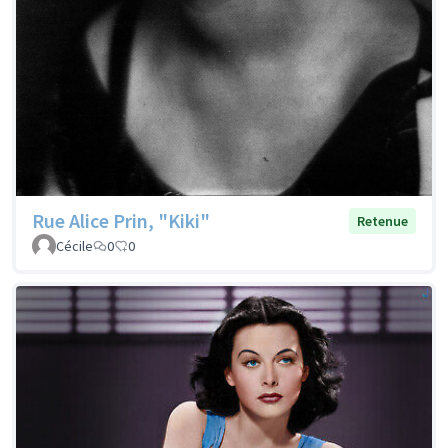
Rue Alice Prin, "Kiki"
Retenue
Cécile
0
0