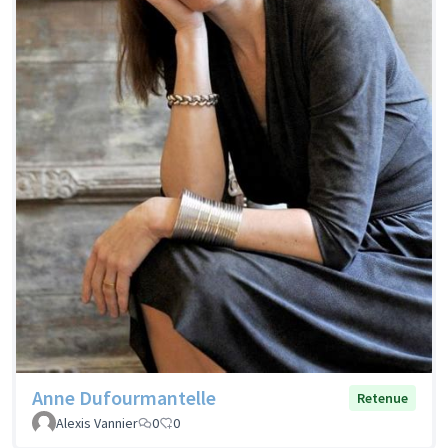
Anne Dufourmantelle
Retenue
Alexis Vannier
0
0