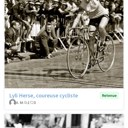
Lyli Herse, coureuse cycliste
Retenue
A. M.
1
0