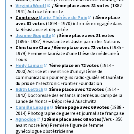
Virginia Woolf
/ 3ème place avec 81 votes
(1882 -
(S'ouvre dans un nouvel onglet)
1941) Autrice féministe
Comtesse
Marie-Thérèse de Poix
/ 4ème place
(S'ouvre dans un nouve
avec 81 votes
(1894 - 1970) infirmière engagée dans
la Résistance et déportée
Jeanne Goupille
/ 5ème place avec 81 votes
(S'ouvre dans un nouvel onglet)
(1896 - 1987) Résistante et Juste parmi les Nations
Christiane Clara / 6ème place avec 73 votes
(1935 -
1979) Première lauréate d’une thèse de médecine à
Tours
Hedy Lamarr
7ème place en 72 votes
(1914 -
(S'ouvre dans un nouvel onglet)
2000) Actrice et inventrice d’un système de
communication pour engins radio-guidés et lauréate
du prix de l’Electronic Frontier Foundation
Edith Lettich
8ème place avec 72 votes
(1914 -
(S'ouvre dans un nouvel onglet)
1942) Doctoresse des enfants internés au camp de la
Lande de Monts – Déportée à Auschwitz
Camille Lepage
9ème page avec 69 votes
(1988 -
(S'ouvre dans un nouvel onglet)
2014) Photographe de guerre et journaliste française
Agnodice
/ 10ème place avec 68 votes
(Vers - 350
(S'ouvre dans un nouvel onglet)
avant notre ère) Première figure de femme
gynécologue obstétricienne