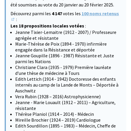
été soumises au vote du 20 janvier au 20 février 2025.
Découvrez parmi les
4 147
votes les
100 noms retenus
:
(S'ouvre dans un nouvel onglet)
Les 18 propositions locales votées
:
Jeanne Tixier-Lemaitre (1912 - 2007) / Professeure
agrégée et résistante
Marie-Thérèse de Poix (1894 - 1970) infirmière
engagée dans la Résistance et déportée
Jeanne Goupille (1896 - 1987) Résistante et Juste
parmi les Nations
Christiane Clara (1935 - 1979) Première lauréate
d’une thèse de médecine à Tours
Edith Lettich (1914 - 1942) Doctoresse des enfants
internés au camp de la Lande de Monts – Déportée à
Auschwitz
Vera Rubin (1928 – 2016) Astrophysicienne)
Jeanne - Marie Louault (1912 – 2011) – Agriculture,
résistante
Thérèse Planiol (1914 – 2014) - Médecin
Mireille Brochier (1924 – 2019) Cardiologue
Edith Sourdillon (1895 – 1983) – Médecin, Cheffe de