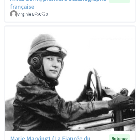
française
Virginie B
0
0
Marie Marvingt (La Fiancée du
Retenue