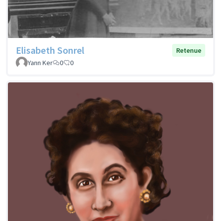
Elisabeth Sonrel
Retenue
Yann Ker
0
0