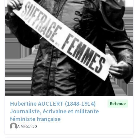
Hubertine AUCLERT (1848-1914)
Retenue
Journaliste, écrivaine et militante
féministe française
A M
1
0