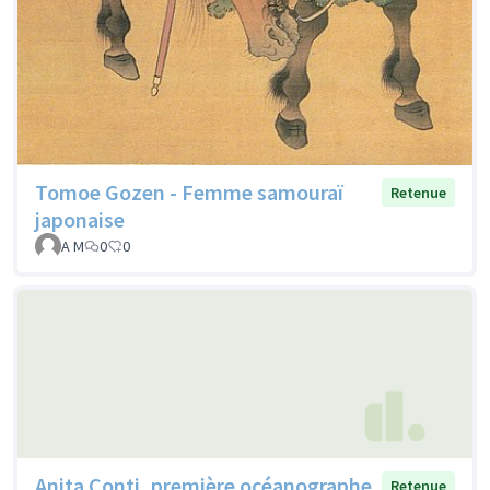
Tomoe Gozen - Femme samouraï
Retenue
japonaise
A M
0
0
Anita Conti, première océanographe
Retenue