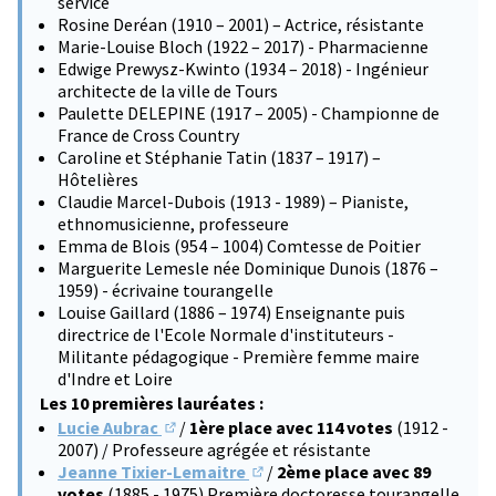
service
Rosine Deréan (1910 – 2001) – Actrice, résistante
Marie-Louise Bloch (1922 – 2017) - Pharmacienne
Edwige Prewysz-Kwinto (1934 – 2018) - Ingénieur
architecte de la ville de Tours
Paulette DELEPINE (1917 – 2005) - Championne de
France de Cross Country
Caroline et Stéphanie Tatin (1837 – 1917) –
Hôtelières
Claudie Marcel-Dubois (1913 - 1989) – Pianiste,
ethnomusicienne, professeure
Emma de Blois (954 – 1004) Comtesse de Poitier
Marguerite Lemesle née Dominique Dunois (1876 –
1959) - écrivaine tourangelle
Louise Gaillard (1886 – 1974) Enseignante puis
directrice de l'Ecole Normale d'instituteurs -
Militante pédagogique - Première femme maire
d'Indre et Loire
Les 10 premières lauréates :
Lucie Aubrac
/
1ère place avec 114 votes
(1912 -
(S'ouvre dans un nouvel onglet)
2007) / Professeure agrégée et résistante
Jeanne Tixier-Lemaitre
/
2ème place avec 89
(S'ouvre dans un nouvel onglet)
votes
(1885 - 1975) Première doctoresse tourangelle