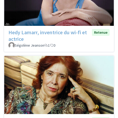
Hedy Lamarr, inventrice du wi-fi et
Retenue
actrice
Ségolène Jeanson
1
0