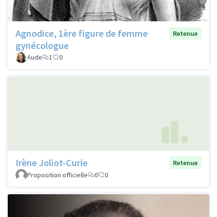
Agnodice, 1ère figure de femme
Retenue
gynécologue
Aude
1
0
Irène Joliot-Curie
Retenue
Proposition officielle
0
0