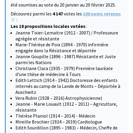
été soumises au vote du 20 janvier au 20 février 2025.
Découvrez parmi les
4 147
votes les
100 noms retenus
:
(S'ouvre dans un nouvel onglet)
Les 18 propositions locales votées
:
Jeanne Tixier-Lemaitre (1912 - 2007) / Professeure
agrégée et résistante
Marie-Thérèse de Poix (1894 - 1970) infirmière
engagée dans la Résistance et déportée
Jeanne Goupille (1896 - 1987) Résistante et Juste
parmi les Nations
Christiane Clara (1935 - 1979) Première lauréate
d’une thèse de médecine à Tours
Edith Lettich (1914 - 1942) Doctoresse des enfants
internés au camp de la Lande de Monts – Déportée à
Auschwitz
Vera Rubin (1928 – 2016) Astrophysicienne)
Jeanne - Marie Louault (1912 – 2011) – Agriculture,
résistante
Thérèse Planiol (1914 – 2014) - Médecin
Mireille Brochier (1924 – 2019) Cardiologue
Edith Sourdillon (1895 – 1983) – Médecin, Cheffe de