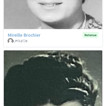
Mireille Brochier
Retenue
L P
2
0