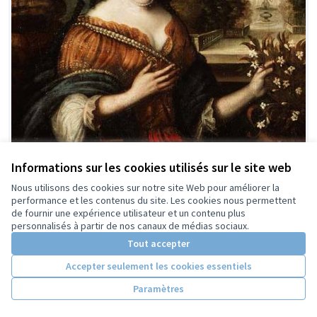
Informations sur les cookies utilisés sur le site web
Nous utilisons des cookies sur notre site Web pour améliorer la
performance et les contenus du site. Les cookies nous permettent
Madeleine de Scudéry, écrivaine
de fournir une expérience utilisateur et un contenu plus
Retenue
personnalisés à partir de nos canaux de médias sociaux.
Zoé
0
0
Tout accepter
Accepter seulement les cookies essentiels
Paramètres