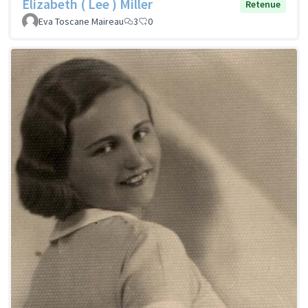
Elizabeth ( Lee ) Miller
Retenue
Eva Toscane Maireau
3
0