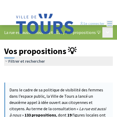
Menu
Se connecter
Menu p
La rue est aussi à nous 2024-2025
/
Vos propositions 💡
Vos propositions 💡
Filtrer et rechercher
Dans le cadre de sa politique de visibilité des femmes
dans l’espace public, la Ville de Tours a lancé un
deuxième appel à idée ouvert aux citoyennes et
citoyens. Au terme de la consultation «
La rue est aussi
à nous
»
133 propositions
, dont
19
figures locales ont