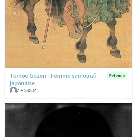
Tomoe Gozen - Femme samouraï
Retenue
japonaise
A M
0
0