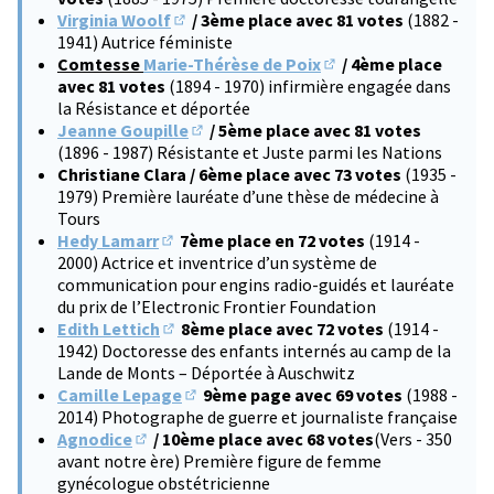
Virginia Woolf
/ 3ème place avec 81 votes
(1882 -
(S'ouvre dans un nouvel onglet)
1941) Autrice féministe
Comtesse
Marie-Thérèse de Poix
/ 4ème place
(S'ouvre dans un nouve
avec 81 votes
(1894 - 1970) infirmière engagée dans
la Résistance et déportée
Jeanne Goupille
/ 5ème place avec 81 votes
(S'ouvre dans un nouvel onglet)
(1896 - 1987) Résistante et Juste parmi les Nations
Christiane Clara / 6ème place avec 73 votes
(1935 -
1979) Première lauréate d’une thèse de médecine à
Tours
Hedy Lamarr
7ème place en 72 votes
(1914 -
(S'ouvre dans un nouvel onglet)
2000) Actrice et inventrice d’un système de
communication pour engins radio-guidés et lauréate
du prix de l’Electronic Frontier Foundation
Edith Lettich
8ème place avec 72 votes
(1914 -
(S'ouvre dans un nouvel onglet)
1942) Doctoresse des enfants internés au camp de la
Lande de Monts – Déportée à Auschwitz
Camille Lepage
9ème page avec 69 votes
(1988 -
(S'ouvre dans un nouvel onglet)
2014) Photographe de guerre et journaliste française
Agnodice
/ 10ème place avec 68 votes
(Vers - 350
(S'ouvre dans un nouvel onglet)
avant notre ère) Première figure de femme
gynécologue obstétricienne