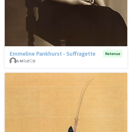
Emmeline Pankhurst - Suffragette
Retenue
A M
0
0