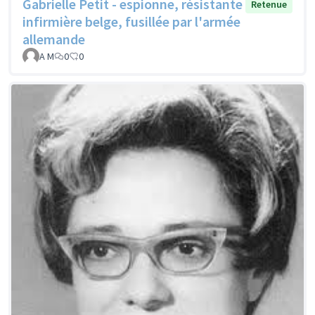
Gabrielle Petit - espionne, résistante
Retenue
infirmière belge, fusillée par l'armée
allemande
A M
0
0