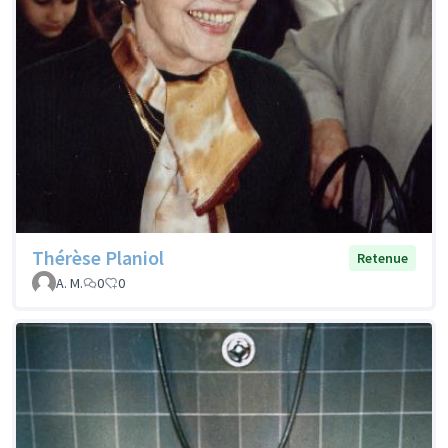
Thérèse Planiol
Retenue
A. M.
0
0