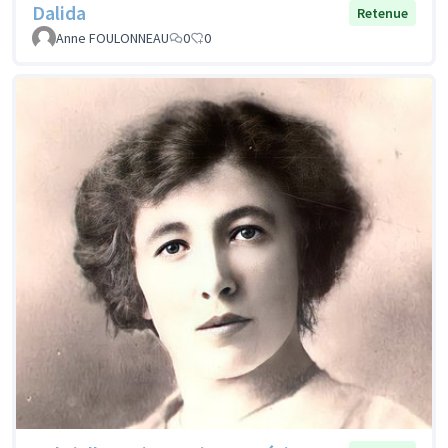
Dalida
Retenue
Anne FOULONNEAU
0
0