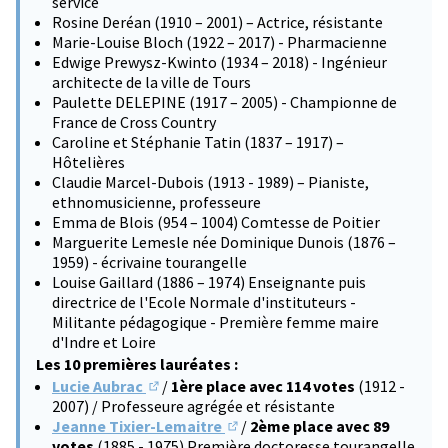
service
Rosine Deréan (1910 – 2001) – Actrice, résistante
Marie-Louise Bloch (1922 – 2017) - Pharmacienne
Edwige Prewysz-Kwinto (1934 – 2018) - Ingénieur
architecte de la ville de Tours
Paulette DELEPINE (1917 – 2005) - Championne de
France de Cross Country
Caroline et Stéphanie Tatin (1837 – 1917) –
Hôtelières
Claudie Marcel-Dubois (1913 - 1989) – Pianiste,
ethnomusicienne, professeure
Emma de Blois (954 – 1004) Comtesse de Poitier
Marguerite Lemesle née Dominique Dunois (1876 –
1959) - écrivaine tourangelle
Louise Gaillard (1886 – 1974) Enseignante puis
directrice de l'Ecole Normale d'instituteurs -
Militante pédagogique - Première femme maire
d'Indre et Loire
Les 10 premières lauréates :
Lucie Aubrac
/
1ère place avec 114 votes
(1912 -
(S'ouvre dans un nouvel onglet)
2007) / Professeure agrégée et résistante
Jeanne Tixier-Lemaitre
/
2ème place avec 89
(S'ouvre dans un nouvel onglet)
votes
(1885 - 1975) Première doctoresse tourangelle