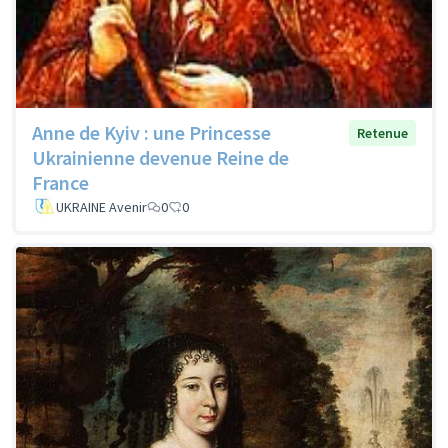
Anne de Kyiv : une Princesse
Retenue
Ukrainienne devenue Reine de
France
UKRAINE Avenir
0
0