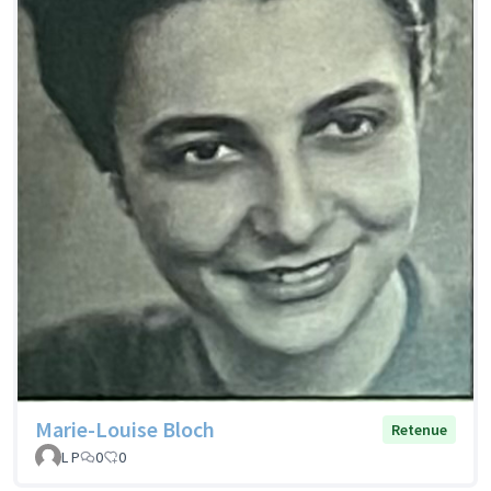
Marie-Louise Bloch
Retenue
L P
0
0