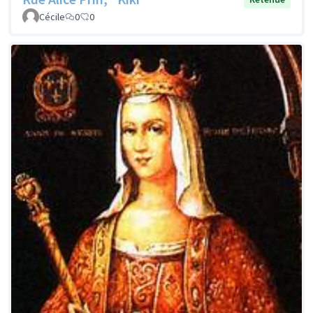
Cécile
0
0