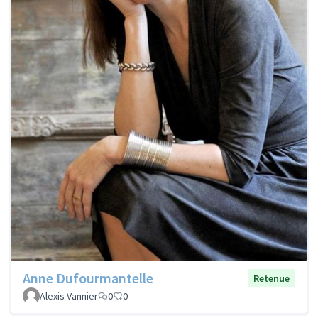
Anne Dufourmantelle
Retenue
Alexis Vannier
0
0