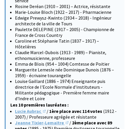
service
Rosine Deréan (1910 – 2001) – Actrice, résistante
Marie-Louise Bloch (1922 – 2017) - Pharmacienne
Edwige Prewysz-Kwinto (1934 – 2018) - Ingénieur
architecte de la ville de Tours
Paulette DELEPINE (1917 – 2005) - Championne de
France de Cross Country
Caroline et Stéphanie Tatin (1837 – 1917) –
Hôtelières
Claudie Marcel-Dubois (1913 - 1989) – Pianiste,
ethnomusicienne, professeure
Emma de Blois (954 – 1004) Comtesse de Poitier
Marguerite Lemesle née Dominique Dunois (1876 –
1959) - écrivaine tourangelle
Louise Gaillard (1886 – 1974) Enseignante puis
directrice de l'Ecole Normale d'instituteurs -
Militante pédagogique - Première femme maire
d'Indre et Loire
Les 10 premières lauréates :
Lucie Aubrac
/
1ère place avec 114 votes
(1912 -
(S'ouvre dans un nouvel onglet)
2007) / Professeure agrégée et résistante
Jeanne Tixier-Lemaitre
/
2ème place avec 89
(S'ouvre dans un nouvel onglet)
votes
(1885 - 1975) Première doctoresse tourangelle