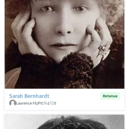
Sarah Bernhardt
Retenue
Laurence FILIPIC
1
0