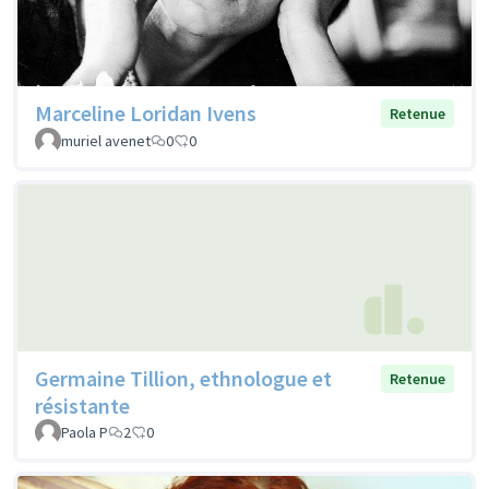
Marceline Loridan Ivens
Retenue
muriel avenet
0
0
Germaine Tillion, ethnologue et
Retenue
résistante
Paola P
2
0