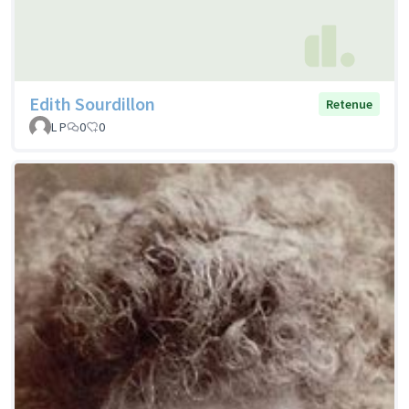
Edith Sourdillon
Retenue
L P
0
0