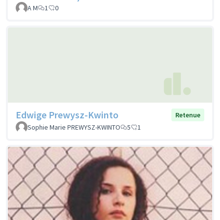
A M
1
0
Edwige Prewysz-Kwinto
Retenue
Sophie Marie PREWYSZ-KWINTO
5
1