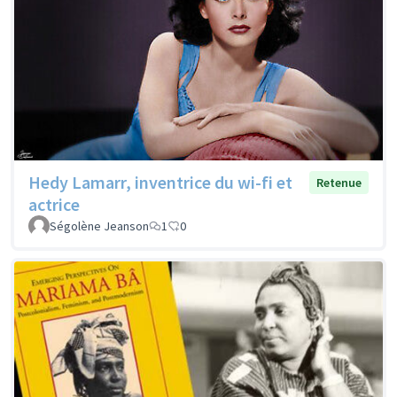
Hedy Lamarr, inventrice du wi-fi et
Retenue
actrice
Ségolène Jeanson
1
0