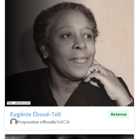
Eugénie Éboué-Tell
Retenue
Proposition officielle
0
0