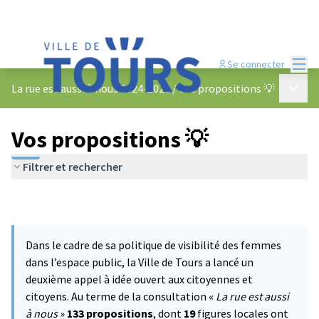
Menu
Se connecter
Menu p
La rue est aussi à nous 2024-2025
/
Vos propositions 💡
Vos propositions 💡
Filtrer et rechercher
Dans le cadre de sa politique de visibilité des femmes
dans l’espace public, la Ville de Tours a lancé un
deuxième appel à idée ouvert aux citoyennes et
citoyens. Au terme de la consultation «
La rue est aussi
à nous
»
133 propositions
, dont
19
figures locales ont