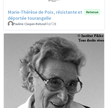
Marie-Thérèse de Poix, résistante et
Retenue
déportée tourangelle
Pauline Claquin-Reboul
1
0