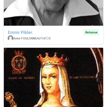
Emmi Pikler.
Retenue
Anne FOULONNEAU
0
0