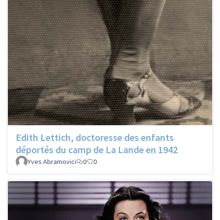
Edith Lettich, doctoresse des enfants
déportés du camp de La Lande en 1942
Yves Abramovici
0
0