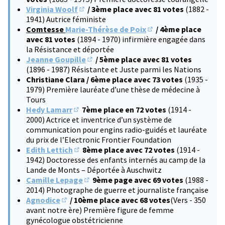
Virginia Woolf
/ 3ème place avec 81 votes
(1882 -
(S'ouvre dans un nouvel onglet)
1941) Autrice féministe
Comtesse
Marie-Thérèse de Poix
/ 4ème place
(S'ouvre dans un nouve
avec 81 votes
(1894 - 1970) infirmière engagée dans
la Résistance et déportée
Jeanne Goupille
/ 5ème place avec 81 votes
(S'ouvre dans un nouvel onglet)
(1896 - 1987) Résistante et Juste parmi les Nations
Christiane Clara / 6ème place avec 73 votes
(1935 -
1979) Première lauréate d’une thèse de médecine à
Tours
Hedy Lamarr
7ème place en 72 votes
(1914 -
(S'ouvre dans un nouvel onglet)
2000) Actrice et inventrice d’un système de
communication pour engins radio-guidés et lauréate
du prix de l’Electronic Frontier Foundation
Edith Lettich
8ème place avec 72 votes
(1914 -
(S'ouvre dans un nouvel onglet)
1942) Doctoresse des enfants internés au camp de la
Lande de Monts – Déportée à Auschwitz
Camille Lepage
9ème page avec 69 votes
(1988 -
(S'ouvre dans un nouvel onglet)
2014) Photographe de guerre et journaliste française
Agnodice
/ 10ème place avec 68 votes
(Vers - 350
(S'ouvre dans un nouvel onglet)
avant notre ère) Première figure de femme
gynécologue obstétricienne