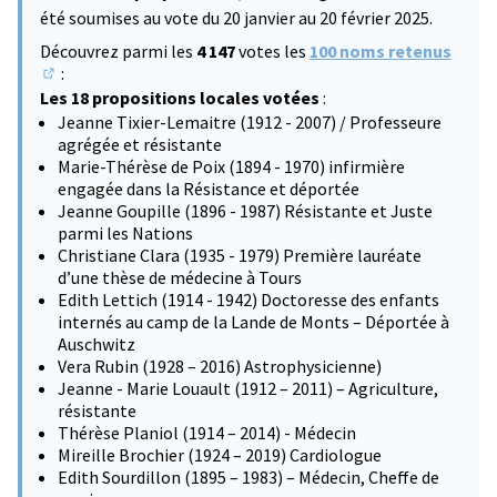
été soumises au vote du 20 janvier au 20 février 2025.
Découvrez parmi les
4 147
votes les
100 noms retenus
:
(S'ouvre dans un nouvel onglet)
Les 18 propositions locales votées
:
Jeanne Tixier-Lemaitre (1912 - 2007) / Professeure
agrégée et résistante
Marie-Thérèse de Poix (1894 - 1970) infirmière
engagée dans la Résistance et déportée
Jeanne Goupille (1896 - 1987) Résistante et Juste
parmi les Nations
Christiane Clara (1935 - 1979) Première lauréate
d’une thèse de médecine à Tours
Edith Lettich (1914 - 1942) Doctoresse des enfants
internés au camp de la Lande de Monts – Déportée à
Auschwitz
Vera Rubin (1928 – 2016) Astrophysicienne)
Jeanne - Marie Louault (1912 – 2011) – Agriculture,
résistante
Thérèse Planiol (1914 – 2014) - Médecin
Mireille Brochier (1924 – 2019) Cardiologue
Edith Sourdillon (1895 – 1983) – Médecin, Cheffe de