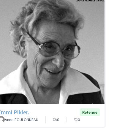
Emmi Pikler.
Retenue
Anne FOULONNEAU
0
0