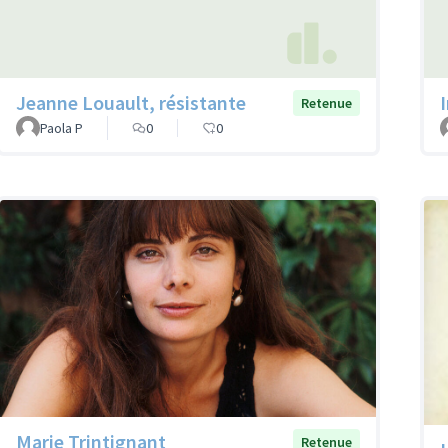
Jeanne Louault, résistante
Retenue
Paola P
0
0
Marie Trintignant
Retenue