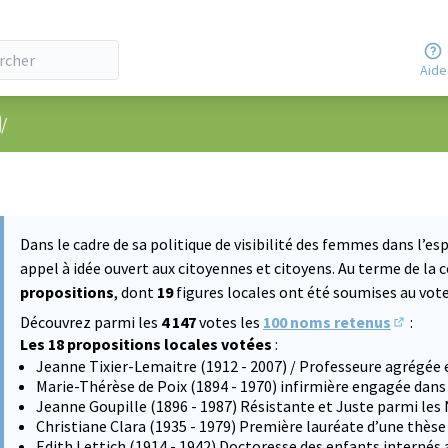
Aide
nu utilisateur
/
Dans le cadre de sa politique de visibilité des femmes dans l’esp
appel à idée ouvert aux citoyennes et citoyens. Au terme de la 
propositions
, dont
19
figures locales ont été soumises au vote 
Découvrez parmi les
4 147
votes les
100 noms retenus
:
(S'ouvre
Les 18 propositions locales votées
:
Jeanne Tixier-Lemaitre (1912 - 2007) / Professeure agrégée 
Marie-Thérèse de Poix (1894 - 1970) infirmière engagée dans
Jeanne Goupille (1896 - 1987) Résistante et Juste parmi les
Christiane Clara (1935 - 1979) Première lauréate d’une thès
Edith Lettich (1914 - 1942) Doctoresse des enfants internés