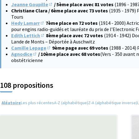
Jeanne Goupille
/ 5ème place avec 81 votes
(1896 - 198
(S'ouvre dans un nouvel onglet)
Christiane Clara / 6ème place avec 73 votes
(1935 - 1979) 
Tours
Hedy Lamarr
7ème place en 72 votes
(1914 - 2000) Actri
(S'ouvre dans un nouvel onglet)
pour engins radio-guidés et lauréate du prix de l’Electronic 
Edith Lettich
8ème place avec 72 votes
(1914 - 1942) Do
(S'ouvre dans un nouvel onglet)
Lande de Monts – Déportée à Auschwitz
Camille Lepage
9ème page avec 69 votes
(1988 - 2014) 
(S'ouvre dans un nouvel onglet)
Agnodice
/ 10ème place avec 68 votes
(Vers - 350 avant
(S'ouvre dans un nouvel onglet)
obstétricienne
108 propositions
Aléatoire
Les plus récentes
A-Z (alphabétique)
Z-A (alphabétique inverse)