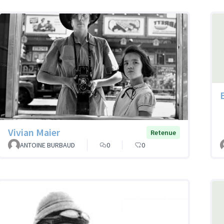
Vivian Maier
Retenue
ANTOINE BURBAUD
0
0