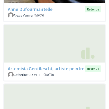
Anne Dufourmantelle
Retenue
Alexis Vannier
0
0
Artemisia Gentileschi, artiste peintre
Retenue
Catherine CORNETTE
0
0