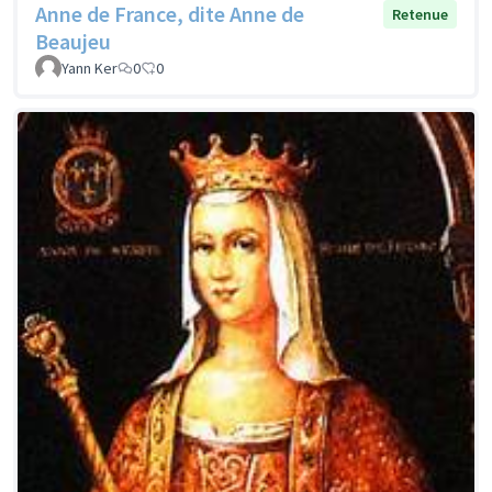
Anne de France, dite Anne de
Retenue
Beaujeu
Yann Ker
0
0