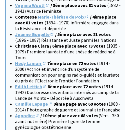
Virginia Woolf
/ 3ème place avec 81 votes
(1882 -
(S'ouvre dans un nouvel onglet)
1941) Autrice féministe
Comtesse
Marie-Thérèse de Poix
/ 4ème place
(S'ouvre dans un nouve
avec 81 votes
(1894 - 1970) infirmière engagée dans
la Résistance et déportée
Jeanne Goupille
/ 5ème place avec 81 votes
(S'ouvre dans un nouvel onglet)
(1896 - 1987) Résistante et Juste parmi les Nations
Christiane Clara / 6ème place avec 73 votes
(1935 -
1979) Première lauréate d’une thèse de médecine à
Tours
Hedy Lamarr
7ème place en 72 votes
(1914 -
(S'ouvre dans un nouvel onglet)
2000) Actrice et inventrice d’un système de
communication pour engins radio-guidés et lauréate
du prix de l’Electronic Frontier Foundation
Edith Lettich
8ème place avec 72 votes
(1914 -
(S'ouvre dans un nouvel onglet)
1942) Doctoresse des enfants internés au camp de la
Lande de Monts – Déportée à Auschwitz
Camille Lepage
9ème page avec 69 votes
(1988 -
(S'ouvre dans un nouvel onglet)
2014) Photographe de guerre et journaliste française
Agnodice
/ 10ème place avec 68 votes
(Vers - 350
(S'ouvre dans un nouvel onglet)
avant notre ère) Première figure de femme
gynécologue obstétricienne