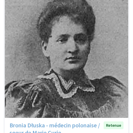
Bronia Dłuska - médecin polonaise /
Retenue
soeur de Marie Curie