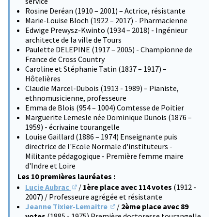
service
Rosine Deréan (1910 – 2001) – Actrice, résistante
Marie-Louise Bloch (1922 – 2017) - Pharmacienne
Edwige Prewysz-Kwinto (1934 – 2018) - Ingénieur
architecte de la ville de Tours
Paulette DELEPINE (1917 – 2005) - Championne de
France de Cross Country
Caroline et Stéphanie Tatin (1837 – 1917) –
Hôtelières
Claudie Marcel-Dubois (1913 - 1989) – Pianiste,
ethnomusicienne, professeure
Emma de Blois (954 – 1004) Comtesse de Poitier
Marguerite Lemesle née Dominique Dunois (1876 –
1959) - écrivaine tourangelle
Louise Gaillard (1886 – 1974) Enseignante puis
directrice de l'Ecole Normale d'instituteurs -
Militante pédagogique - Première femme maire
d'Indre et Loire
Les 10 premières lauréates :
Lucie Aubrac
/
1ère place avec 114 votes
(1912 -
(S'ouvre dans un nouvel onglet)
2007) / Professeure agrégée et résistante
Jeanne Tixier-Lemaitre
/
2ème place avec 89
(S'ouvre dans un nouvel onglet)
votes
(1885 - 1975) Première doctoresse tourangelle