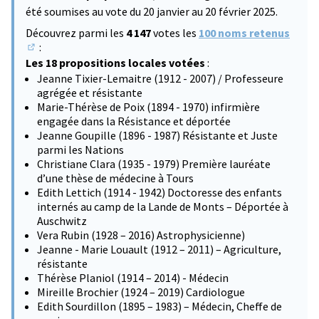
été soumises au vote du 20 janvier au 20 février 2025.
Découvrez parmi les
4 147
votes les
100 noms retenus
:
(S'ouvre dans un nouvel onglet)
Les 18 propositions locales votées
:
Jeanne Tixier-Lemaitre (1912 - 2007) / Professeure
agrégée et résistante
Marie-Thérèse de Poix (1894 - 1970) infirmière
engagée dans la Résistance et déportée
Jeanne Goupille (1896 - 1987) Résistante et Juste
parmi les Nations
Christiane Clara (1935 - 1979) Première lauréate
d’une thèse de médecine à Tours
Edith Lettich (1914 - 1942) Doctoresse des enfants
internés au camp de la Lande de Monts – Déportée à
Auschwitz
Vera Rubin (1928 – 2016) Astrophysicienne)
Jeanne - Marie Louault (1912 – 2011) – Agriculture,
résistante
Thérèse Planiol (1914 – 2014) - Médecin
Mireille Brochier (1924 – 2019) Cardiologue
Edith Sourdillon (1895 – 1983) – Médecin, Cheffe de