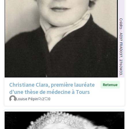
Christiane Clara, première lauréate
Retenue
d'une thèse de médecine à Tours
Louise Pépin
2
0