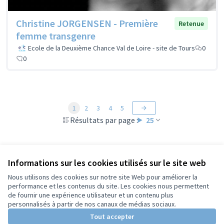
Christine JORGENSEN - Première
Retenue
femme transgenre
Ecole de la Deuxième Chance Val de Loire - site de Tours
0
0
1
2
3
4
5
Résultats par page :
25
Informations sur les cookies utilisés sur le site web
Voir toutes les propositions retirées
Nous utilisons des cookies sur notre site Web pour améliorer la
performance et les contenus du site. Les cookies nous permettent
de fournir une expérience utilisateur et un contenu plus
Conditions d'utilisation
personnalisés à partir de nos canaux de médias sociaux.
Paramètres des cookies
Tout accepter