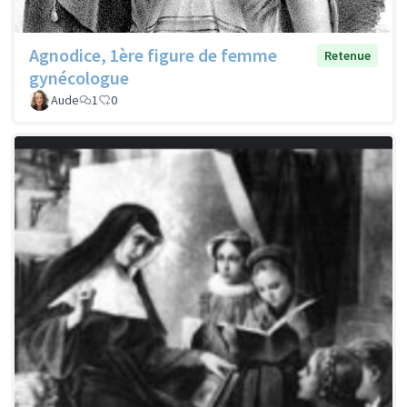
Agnodice, 1ère figure de femme
Retenue
gynécologue
Aude
1
0