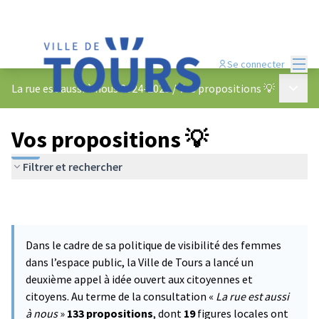
Menu
Se connecter
Menu p
La rue est aussi à nous 2024-2025
/
Vos propositions 💡
Vos propositions 💡
Filtrer et rechercher
Dans le cadre de sa politique de visibilité des femmes
dans l’espace public, la Ville de Tours a lancé un
deuxième appel à idée ouvert aux citoyennes et
citoyens. Au terme de la consultation «
La rue est aussi
à nous
»
133 propositions
, dont
19
figures locales ont