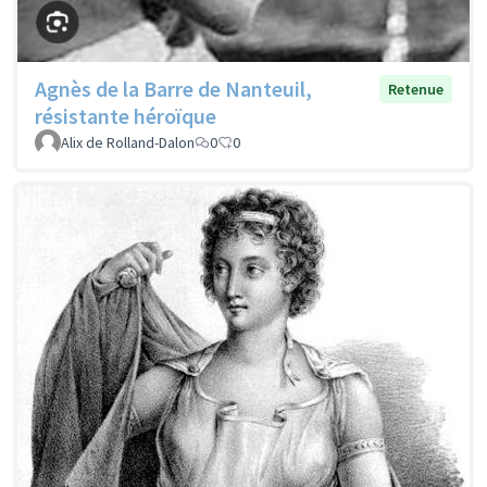
Agnès de la Barre de Nanteuil,
Retenue
résistante héroïque
Alix de Rolland-Dalon
0
0