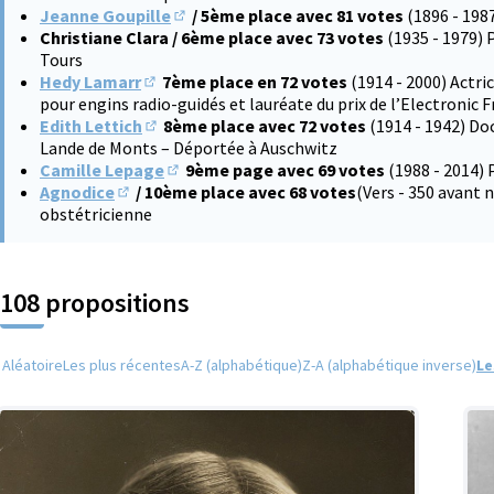
Jeanne Goupille
/ 5ème place avec 81 votes
(1896 - 198
(S'ouvre dans un nouvel onglet)
Christiane Clara / 6ème place avec 73 votes
(1935 - 1979) 
Tours
Hedy Lamarr
7ème place en 72 votes
(1914 - 2000) Actri
(S'ouvre dans un nouvel onglet)
pour engins radio-guidés et lauréate du prix de l’Electronic 
Edith Lettich
8ème place avec 72 votes
(1914 - 1942) Do
(S'ouvre dans un nouvel onglet)
Lande de Monts – Déportée à Auschwitz
Camille Lepage
9ème page avec 69 votes
(1988 - 2014) 
(S'ouvre dans un nouvel onglet)
Agnodice
/ 10ème place avec 68 votes
(Vers - 350 avant
(S'ouvre dans un nouvel onglet)
obstétricienne
108 propositions
Aléatoire
Les plus récentes
A-Z (alphabétique)
Z-A (alphabétique inverse)
Le