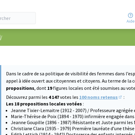
Aide
nu utilisateur
/
Dans le cadre de sa politique de visibilité des femmes dans l’esp
appel à idée ouvert aux citoyennes et citoyens. Au terme de la 
propositions
, dont
19
figures locales ont été soumises au vote 
Découvrez parmi les
4 147
votes les
100 noms retenus
:
(S'ouvre
Les 18 propositions locales votées
:
Jeanne Tixier-Lemaitre (1912 - 2007) / Professeure agrégée 
Marie-Thérèse de Poix (1894 - 1970) infirmière engagée dans
Jeanne Goupille (1896 - 1987) Résistante et Juste parmi les
Christiane Clara (1935 - 1979) Première lauréate d’une thès
Edith Lettich (1914 - 1942) Doctoresse des enfants internés