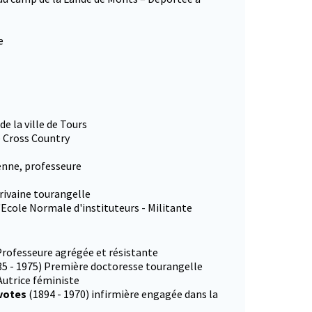
e
e la ville de Tours
 Cross Country
enne, professeure
rivaine tourangelle
l'Ecole Normale d'instituteurs - Militante
 Professeure agrégée et résistante
85 - 1975) Première doctoresse tourangelle
Autrice féministe
 votes
(1894 - 1970) infirmière engagée dans la
onglet)