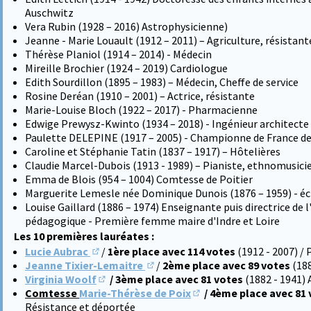
Auschwitz
Vera Rubin (1928 – 2016) Astrophysicienne)
Jeanne - Marie Louault (1912 – 2011) – Agriculture, résistant
Thérèse Planiol (1914 – 2014) - Médecin
Mireille Brochier (1924 – 2019) Cardiologue
Edith Sourdillon (1895 – 1983) – Médecin, Cheffe de service
Rosine Deréan (1910 – 2001) – Actrice, résistante
Marie-Louise Bloch (1922 – 2017) - Pharmacienne
Edwige Prewysz-Kwinto (1934 – 2018) - Ingénieur architecte d
Paulette DELEPINE (1917 – 2005) - Championne de France de
Caroline et Stéphanie Tatin (1837 – 1917) – Hôtelières
Claudie Marcel-Dubois (1913 - 1989) – Pianiste, ethnomusici
Emma de Blois (954 – 1004) Comtesse de Poitier
Marguerite Lemesle née Dominique Dunois (1876 – 1959) - éc
Louise Gaillard (1886 – 1974) Enseignante puis directrice de 
pédagogique - Première femme maire d'Indre et Loire
Les 10 premières lauréates :
Lucie Aubrac
/
1ère place avec 114 votes
(1912 - 2007) /
(S'ouvre dans un nouvel onglet)
Jeanne Tixier-Lemaitre
/
2ème place avec 89 votes
(18
(S'ouvre dans un nouvel onglet)
Virginia Woolf
/ 3ème place avec 81 votes
(1882 - 1941) 
(S'ouvre dans un nouvel onglet)
Comtesse
Marie-Thérèse de Poix
/ 4ème place avec 81
(S'ouvre dans un nouvel 
Résistance et déportée