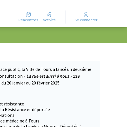
Rencontres
Activité
Se connecter
ace public, la Ville de Tours a lancé un deuxième
consultation «
La rue est aussi à nous
»
133
du 20 janvier au 20 février 2025.
 dans un nouvel onglet)
et résistante
 la Résistance et déportée
 Nations
e de médecine à Tours
 au camp de la Lande de Monts – Déportée à