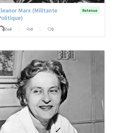
Eleanor Marx (Militante
Retenue
Politique)
Zoé
0
0