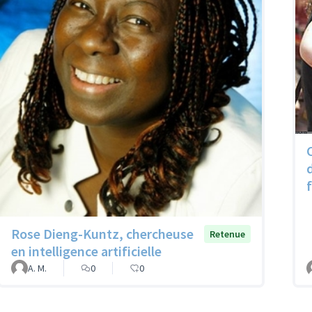
Rose Dieng-Kuntz, chercheuse
Retenue
en intelligence artificielle
A. M.
0
0