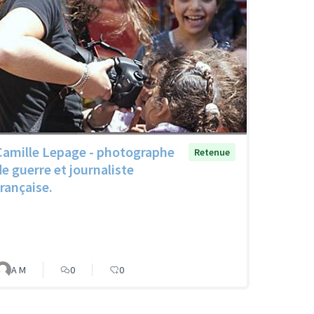
Camille Lepage - photographe
Retenue
de guerre et journaliste
française.
A M
0
0