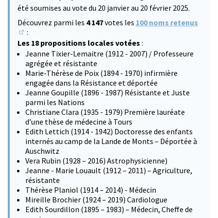
été soumises au vote du 20 janvier au 20 février 2025.
Découvrez parmi les
4 147
votes les
100 noms retenus
:
(S'ouvre dans un nouvel onglet)
Les 18 propositions locales votées
:
Jeanne Tixier-Lemaitre (1912 - 2007) / Professeure
agrégée et résistante
Marie-Thérèse de Poix (1894 - 1970) infirmière
engagée dans la Résistance et déportée
Jeanne Goupille (1896 - 1987) Résistante et Juste
parmi les Nations
Christiane Clara (1935 - 1979) Première lauréate
d’une thèse de médecine à Tours
Edith Lettich (1914 - 1942) Doctoresse des enfants
internés au camp de la Lande de Monts – Déportée à
Auschwitz
Vera Rubin (1928 – 2016) Astrophysicienne)
Jeanne - Marie Louault (1912 – 2011) – Agriculture,
résistante
Thérèse Planiol (1914 – 2014) - Médecin
Mireille Brochier (1924 – 2019) Cardiologue
Edith Sourdillon (1895 – 1983) – Médecin, Cheffe de