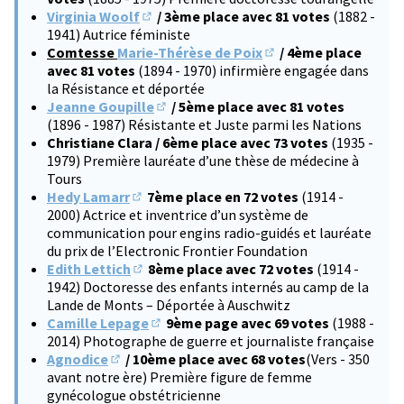
Virginia Woolf
/ 3ème place avec 81 votes
(1882 -
(S'ouvre dans un nouvel onglet)
1941) Autrice féministe
Comtesse
Marie-Thérèse de Poix
/ 4ème place
(S'ouvre dans un nouve
avec 81 votes
(1894 - 1970) infirmière engagée dans
la Résistance et déportée
Jeanne Goupille
/ 5ème place avec 81 votes
(S'ouvre dans un nouvel onglet)
(1896 - 1987) Résistante et Juste parmi les Nations
Christiane Clara / 6ème place avec 73 votes
(1935 -
1979) Première lauréate d’une thèse de médecine à
Tours
Hedy Lamarr
7ème place en 72 votes
(1914 -
(S'ouvre dans un nouvel onglet)
2000) Actrice et inventrice d’un système de
communication pour engins radio-guidés et lauréate
du prix de l’Electronic Frontier Foundation
Edith Lettich
8ème place avec 72 votes
(1914 -
(S'ouvre dans un nouvel onglet)
1942) Doctoresse des enfants internés au camp de la
Lande de Monts – Déportée à Auschwitz
Camille Lepage
9ème page avec 69 votes
(1988 -
(S'ouvre dans un nouvel onglet)
2014) Photographe de guerre et journaliste française
Agnodice
/ 10ème place avec 68 votes
(Vers - 350
(S'ouvre dans un nouvel onglet)
avant notre ère) Première figure de femme
gynécologue obstétricienne