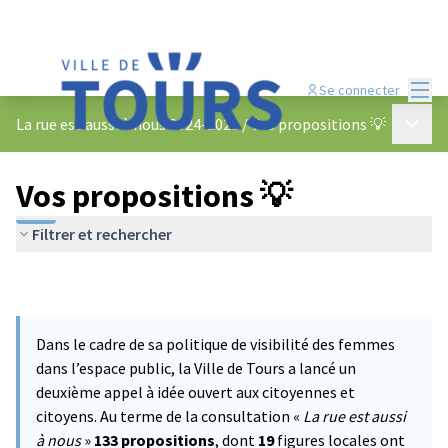
Menu
Se connecter
Menu p
La rue est aussi à nous 2024-2025
/
Vos propositions 💡
Vos propositions 💡
Filtrer et rechercher
Dans le cadre de sa politique de visibilité des femmes
dans l’espace public, la Ville de Tours a lancé un
deuxième appel à idée ouvert aux citoyennes et
citoyens. Au terme de la consultation «
La rue est aussi
à nous
»
133 propositions
, dont
19
figures locales ont