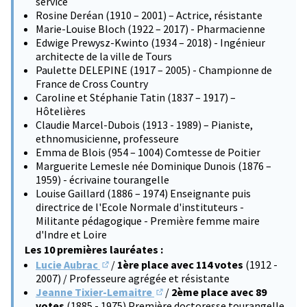
service
Rosine Deréan (1910 – 2001) – Actrice, résistante
Marie-Louise Bloch (1922 – 2017) - Pharmacienne
Edwige Prewysz-Kwinto (1934 – 2018) - Ingénieur
architecte de la ville de Tours
Paulette DELEPINE (1917 – 2005) - Championne de
France de Cross Country
Caroline et Stéphanie Tatin (1837 – 1917) –
Hôtelières
Claudie Marcel-Dubois (1913 - 1989) – Pianiste,
ethnomusicienne, professeure
Emma de Blois (954 – 1004) Comtesse de Poitier
Marguerite Lemesle née Dominique Dunois (1876 –
1959) - écrivaine tourangelle
Louise Gaillard (1886 – 1974) Enseignante puis
directrice de l'Ecole Normale d'instituteurs -
Militante pédagogique - Première femme maire
d'Indre et Loire
Les 10 premières lauréates :
Lucie Aubrac
/
1ère place avec 114 votes
(1912 -
(S'ouvre dans un nouvel onglet)
2007) / Professeure agrégée et résistante
Jeanne Tixier-Lemaitre
/
2ème place avec 89
(S'ouvre dans un nouvel onglet)
votes
(1885 - 1975) Première doctoresse tourangelle