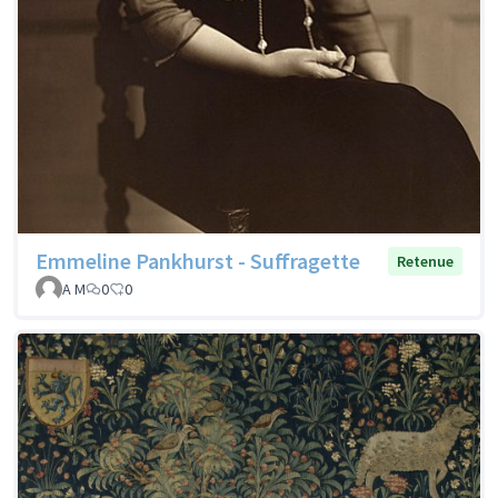
Emmeline Pankhurst - Suffragette
Retenue
A M
0
0