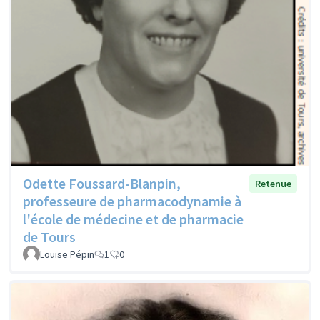
Odette Foussard-Blanpin,
Retenue
professeure de pharmacodynamie à
l'école de médecine et de pharmacie
de Tours
Louise Pépin
1
0