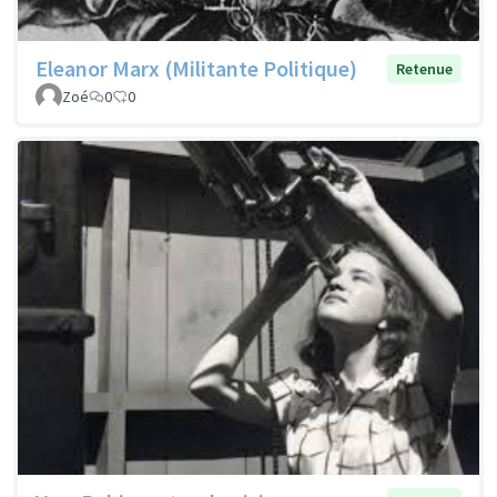
Eleanor Marx (Militante Politique)
Retenue
Zoé
0
0