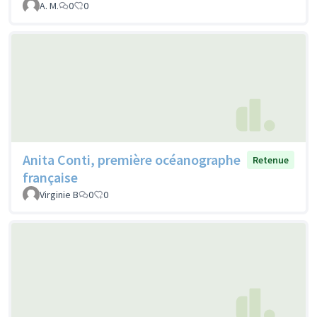
A. M.
0
0
Anita Conti, première océanographe
Retenue
française
Virginie B
0
0