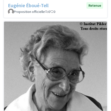
Eugénie Éboué-Tell
Retenue
Proposition officielle
0
0