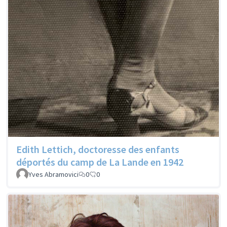
Edith Lettich, doctoresse des enfants
déportés du camp de La Lande en 1942
Yves Abramovici
0
0