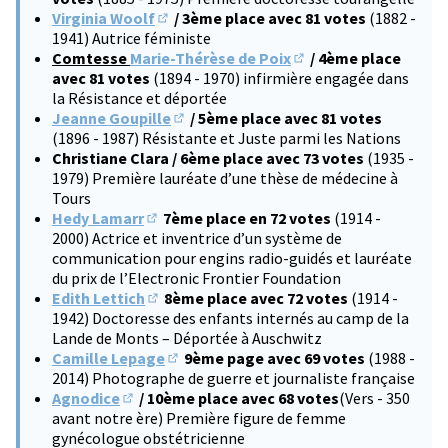
Virginia Woolf
/ 3ème place avec 81 votes
(1882 -
(S'ouvre dans un nouvel onglet)
1941) Autrice féministe
Comtesse
Marie-Thérèse de Poix
/ 4ème place
(S'ouvre dans un nouve
avec 81 votes
(1894 - 1970) infirmière engagée dans
la Résistance et déportée
Jeanne Goupille
/ 5ème place avec 81 votes
(S'ouvre dans un nouvel onglet)
(1896 - 1987) Résistante et Juste parmi les Nations
Christiane Clara / 6ème place avec 73 votes
(1935 -
1979) Première lauréate d’une thèse de médecine à
Tours
Hedy Lamarr
7ème place en 72 votes
(1914 -
(S'ouvre dans un nouvel onglet)
2000) Actrice et inventrice d’un système de
communication pour engins radio-guidés et lauréate
du prix de l’Electronic Frontier Foundation
Edith Lettich
8ème place avec 72 votes
(1914 -
(S'ouvre dans un nouvel onglet)
1942) Doctoresse des enfants internés au camp de la
Lande de Monts – Déportée à Auschwitz
Camille Lepage
9ème page avec 69 votes
(1988 -
(S'ouvre dans un nouvel onglet)
2014) Photographe de guerre et journaliste française
Agnodice
/ 10ème place avec 68 votes
(Vers - 350
(S'ouvre dans un nouvel onglet)
avant notre ère) Première figure de femme
gynécologue obstétricienne