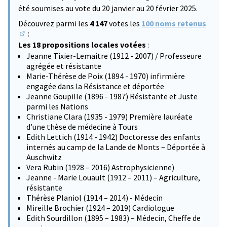
été soumises au vote du 20 janvier au 20 février 2025.
Découvrez parmi les
4 147
votes les
100 noms retenus
:
(S'ouvre dans un nouvel onglet)
Les 18 propositions locales votées
:
Jeanne Tixier-Lemaitre (1912 - 2007) / Professeure
agrégée et résistante
Marie-Thérèse de Poix (1894 - 1970) infirmière
engagée dans la Résistance et déportée
Jeanne Goupille (1896 - 1987) Résistante et Juste
parmi les Nations
Christiane Clara (1935 - 1979) Première lauréate
d’une thèse de médecine à Tours
Edith Lettich (1914 - 1942) Doctoresse des enfants
internés au camp de la Lande de Monts – Déportée à
Auschwitz
Vera Rubin (1928 – 2016) Astrophysicienne)
Jeanne - Marie Louault (1912 – 2011) – Agriculture,
résistante
Thérèse Planiol (1914 – 2014) - Médecin
Mireille Brochier (1924 – 2019) Cardiologue
Edith Sourdillon (1895 – 1983) – Médecin, Cheffe de