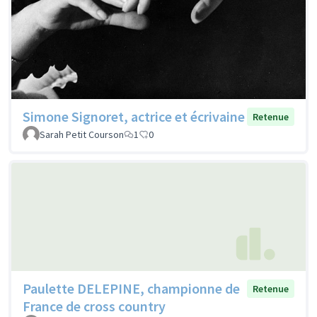
Simone Signoret, actrice et écrivaine
Retenue
Sarah Petit Courson
1
0
Paulette DELEPINE, championne de
Retenue
France de cross country