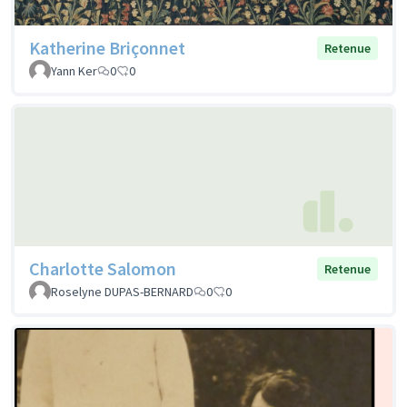
Katherine Briçonnet
Retenue
Yann Ker
0
0
Charlotte Salomon
Retenue
Roselyne DUPAS-BERNARD
0
0