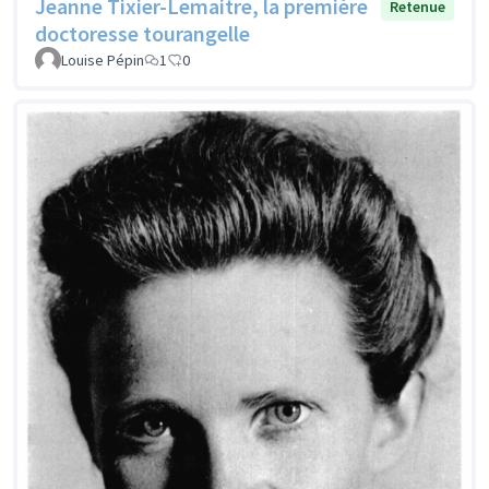
Jeanne Tixier-Lemaitre, la première
Retenue
doctoresse tourangelle
Louise Pépin
1
0