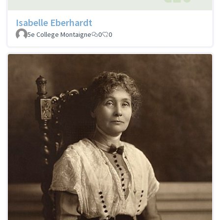
Isabelle Eberhardt
5e College Montaigne
0
0