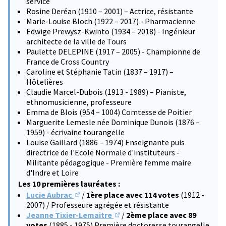
service
Rosine Deréan (1910 – 2001) – Actrice, résistante
Marie-Louise Bloch (1922 – 2017) - Pharmacienne
Edwige Prewysz-Kwinto (1934 – 2018) - Ingénieur
architecte de la ville de Tours
Paulette DELEPINE (1917 – 2005) - Championne de
France de Cross Country
Caroline et Stéphanie Tatin (1837 – 1917) –
Hôtelières
Claudie Marcel-Dubois (1913 - 1989) – Pianiste,
ethnomusicienne, professeure
Emma de Blois (954 – 1004) Comtesse de Poitier
Marguerite Lemesle née Dominique Dunois (1876 –
1959) - écrivaine tourangelle
Louise Gaillard (1886 – 1974) Enseignante puis
directrice de l'Ecole Normale d'instituteurs -
Militante pédagogique - Première femme maire
d'Indre et Loire
Les 10 premières lauréates :
Lucie Aubrac
/
1ère place avec 114 votes
(1912 -
(S'ouvre dans un nouvel onglet)
2007) / Professeure agrégée et résistante
Jeanne Tixier-Lemaitre
/
2ème place avec 89
(S'ouvre dans un nouvel onglet)
votes
(1885 - 1975) Première doctoresse tourangelle