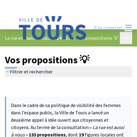
Menu
Se connecter
Menu p
La rue est aussi à nous 2024-2025
/
Vos propositions 💡
Vos propositions 💡
Filtrer et rechercher
Dans le cadre de sa politique de visibilité des femmes
dans l’espace public, la Ville de Tours a lancé un
deuxième appel à idée ouvert aux citoyennes et
citoyens. Au terme de la consultation «
La rue est aussi
à nous
»
133 propositions
, dont
19
figures locales ont