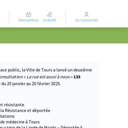
Rencontres
Activité
Se connecter
ace public, la Ville de Tours a lancé un deuxième
consultation «
La rue est aussi à nous
»
133
du 20 janvier au 20 février 2025.
 dans un nouvel onglet)
et résistante
 la Résistance et déportée
 Nations
e de médecine à Tours
 au camp de la Lande de Monts – Déportée à