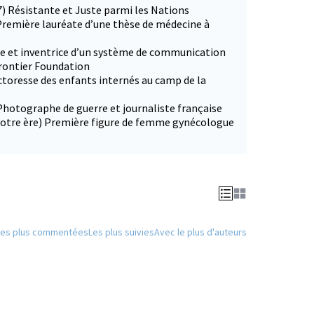
7) Résistante et Juste parmi les Nations
Première lauréate d’une thèse de médecine à
ce et inventrice d’un système de communication
Frontier Foundation
ctoresse des enfants internés au camp de la
Photographe de guerre et journaliste française
 notre ère) Première figure de femme gynécologue
Les plus commentées
Les plus suivies
Avec le plus d'auteurs