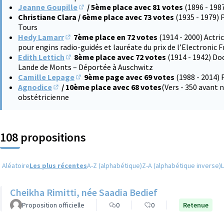
Jeanne Goupille
/ 5ème place avec 81 votes
(1896 - 198
(S'ouvre dans un nouvel onglet)
Christiane Clara / 6ème place avec 73 votes
(1935 - 1979) 
Tours
Hedy Lamarr
7ème place en 72 votes
(1914 - 2000) Actri
(S'ouvre dans un nouvel onglet)
pour engins radio-guidés et lauréate du prix de l’Electronic 
Edith Lettich
8ème place avec 72 votes
(1914 - 1942) Do
(S'ouvre dans un nouvel onglet)
Lande de Monts – Déportée à Auschwitz
Camille Lepage
9ème page avec 69 votes
(1988 - 2014) 
(S'ouvre dans un nouvel onglet)
Agnodice
/ 10ème place avec 68 votes
(Vers - 350 avant
(S'ouvre dans un nouvel onglet)
obstétricienne
108 propositions
Aléatoire
Les plus récentes
A-Z (alphabétique)
Z-A (alphabétique inverse)
Cheikha Rimitti, née Saadia Bedief
Proposition officielle
0
0
Retenue