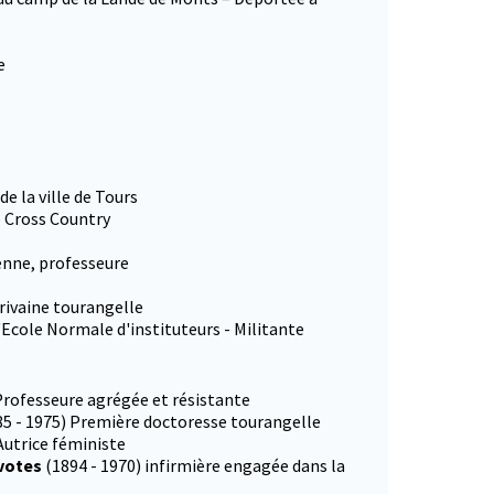
e
e la ville de Tours
 Cross Country
enne, professeure
rivaine tourangelle
l'Ecole Normale d'instituteurs - Militante
 Professeure agrégée et résistante
85 - 1975) Première doctoresse tourangelle
Autrice féministe
 votes
(1894 - 1970) infirmière engagée dans la
onglet)