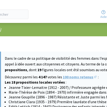
Aide
nu utilisateur
/
Dans le cadre de sa politique de visibilité des femmes dans l’esp
appel à idée ouvert aux citoyennes et citoyens. Au terme de la 
propositions
, dont
19
figures locales ont été soumises au vote 
Découvrez parmi les
4 147
votes les
100 noms retenus
:
(S'ouvre
Les 18 propositions locales votées
:
Jeanne Tixier-Lemaitre (1912 - 2007) / Professeure agrégée 
Marie-Thérèse de Poix (1894 - 1970) infirmière engagée dans
Jeanne Goupille (1896 - 1987) Résistante et Juste parmi les
Christiane Clara (1935 - 1979) Première lauréate d’une thès
Edith Lettich (1914 - 1942) Doctoresse des enfants internés