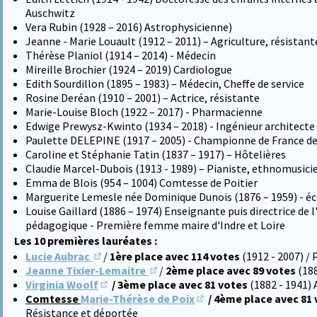
Auschwitz
Vera Rubin (1928 – 2016) Astrophysicienne)
Jeanne - Marie Louault (1912 – 2011) – Agriculture, résistant
Thérèse Planiol (1914 – 2014) - Médecin
Mireille Brochier (1924 – 2019) Cardiologue
Edith Sourdillon (1895 – 1983) – Médecin, Cheffe de service
Rosine Deréan (1910 – 2001) – Actrice, résistante
Marie-Louise Bloch (1922 – 2017) - Pharmacienne
Edwige Prewysz-Kwinto (1934 – 2018) - Ingénieur architecte d
Paulette DELEPINE (1917 – 2005) - Championne de France de
Caroline et Stéphanie Tatin (1837 – 1917) – Hôtelières
Claudie Marcel-Dubois (1913 - 1989) – Pianiste, ethnomusici
Emma de Blois (954 – 1004) Comtesse de Poitier
Marguerite Lemesle née Dominique Dunois (1876 – 1959) - éc
Louise Gaillard (1886 – 1974) Enseignante puis directrice de 
pédagogique - Première femme maire d'Indre et Loire
Les 10 premières lauréates :
Lucie Aubrac
/
1ère place avec 114 votes
(1912 - 2007) /
(S'ouvre dans un nouvel onglet)
Jeanne Tixier-Lemaitre
/
2ème place avec 89 votes
(18
(S'ouvre dans un nouvel onglet)
Virginia Woolf
/ 3ème place avec 81 votes
(1882 - 1941) 
(S'ouvre dans un nouvel onglet)
Comtesse
Marie-Thérèse de Poix
/ 4ème place avec 81
(S'ouvre dans un nouvel 
Résistance et déportée