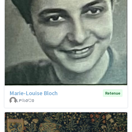
Marie-Louise Bloch
Retenue
L P
0
0