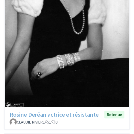
Rosine Deréan actrice et résistante
Retenue
CLAUDIE RIVIERE
1
0