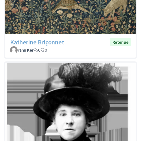
Katherine Briçonnet
Retenue
Yann Ker
0
0