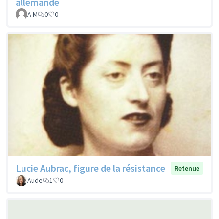
allemande
A M
0
0
Lucie Aubrac, figure de la résistance
Retenue
Aude
1
0