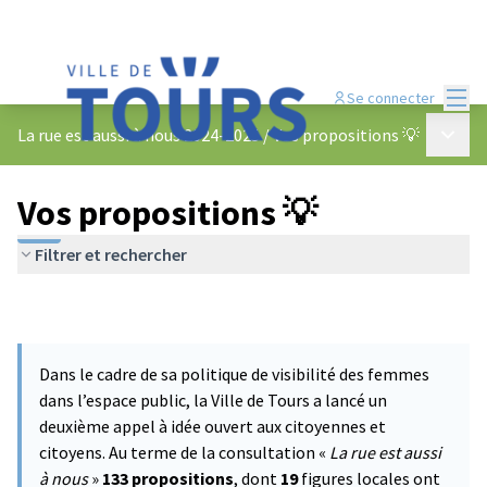
Menu
Se connecter
Menu p
La rue est aussi à nous 2024-2025
/
Vos propositions 💡
Vos propositions 💡
Filtrer et rechercher
Dans le cadre de sa politique de visibilité des femmes
dans l’espace public, la Ville de Tours a lancé un
deuxième appel à idée ouvert aux citoyennes et
citoyens. Au terme de la consultation «
La rue est aussi
à nous
»
133 propositions
, dont
19
figures locales ont