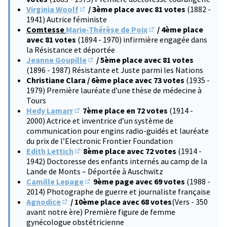
Virginia Woolf
/ 3ème place avec 81 votes
(1882 -
(S'ouvre dans un nouvel onglet)
1941) Autrice féministe
Comtesse
Marie-Thérèse de Poix
/ 4ème place
(S'ouvre dans un nouve
avec 81 votes
(1894 - 1970) infirmière engagée dans
la Résistance et déportée
Jeanne Goupille
/ 5ème place avec 81 votes
(S'ouvre dans un nouvel onglet)
(1896 - 1987) Résistante et Juste parmi les Nations
Christiane Clara / 6ème place avec 73 votes
(1935 -
1979) Première lauréate d’une thèse de médecine à
Tours
Hedy Lamarr
7ème place en 72 votes
(1914 -
(S'ouvre dans un nouvel onglet)
2000) Actrice et inventrice d’un système de
communication pour engins radio-guidés et lauréate
du prix de l’Electronic Frontier Foundation
Edith Lettich
8ème place avec 72 votes
(1914 -
(S'ouvre dans un nouvel onglet)
1942) Doctoresse des enfants internés au camp de la
Lande de Monts – Déportée à Auschwitz
Camille Lepage
9ème page avec 69 votes
(1988 -
(S'ouvre dans un nouvel onglet)
2014) Photographe de guerre et journaliste française
Agnodice
/ 10ème place avec 68 votes
(Vers - 350
(S'ouvre dans un nouvel onglet)
avant notre ère) Première figure de femme
gynécologue obstétricienne