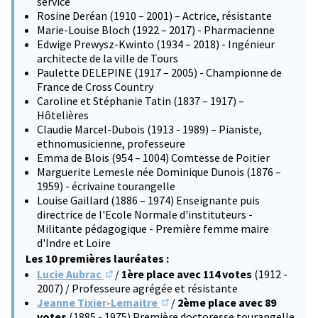
service
Rosine Deréan (1910 – 2001) – Actrice, résistante
Marie-Louise Bloch (1922 – 2017) - Pharmacienne
Edwige Prewysz-Kwinto (1934 – 2018) - Ingénieur
architecte de la ville de Tours
Paulette DELEPINE (1917 – 2005) - Championne de
France de Cross Country
Caroline et Stéphanie Tatin (1837 – 1917) –
Hôtelières
Claudie Marcel-Dubois (1913 - 1989) – Pianiste,
ethnomusicienne, professeure
Emma de Blois (954 – 1004) Comtesse de Poitier
Marguerite Lemesle née Dominique Dunois (1876 –
1959) - écrivaine tourangelle
Louise Gaillard (1886 – 1974) Enseignante puis
directrice de l'Ecole Normale d'instituteurs -
Militante pédagogique - Première femme maire
d'Indre et Loire
Les 10 premières lauréates :
Lucie Aubrac
/
1ère place avec 114 votes
(1912 -
(S'ouvre dans un nouvel onglet)
2007) / Professeure agrégée et résistante
Jeanne Tixier-Lemaitre
/
2ème place avec 89
(S'ouvre dans un nouvel onglet)
votes
(1885 - 1975) Première doctoresse tourangelle