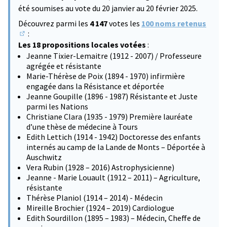
été soumises au vote du 20 janvier au 20 février 2025.
Découvrez parmi les
4 147
votes les
100 noms retenus
:
(S'ouvre dans un nouvel onglet)
Les 18 propositions locales votées
:
Jeanne Tixier-Lemaitre (1912 - 2007) / Professeure
agrégée et résistante
Marie-Thérèse de Poix (1894 - 1970) infirmière
engagée dans la Résistance et déportée
Jeanne Goupille (1896 - 1987) Résistante et Juste
parmi les Nations
Christiane Clara (1935 - 1979) Première lauréate
d’une thèse de médecine à Tours
Edith Lettich (1914 - 1942) Doctoresse des enfants
internés au camp de la Lande de Monts – Déportée à
Auschwitz
Vera Rubin (1928 – 2016) Astrophysicienne)
Jeanne - Marie Louault (1912 – 2011) – Agriculture,
résistante
Thérèse Planiol (1914 – 2014) - Médecin
Mireille Brochier (1924 – 2019) Cardiologue
Edith Sourdillon (1895 – 1983) – Médecin, Cheffe de