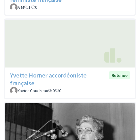
A M
1
0
Yvette Horner accordéoniste
Retenue
française
Xavier Coudreau
0
0