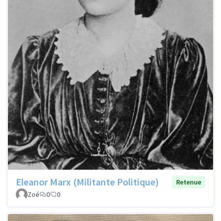
Eleanor Marx (Militante Politique)
Retenue
Zoé
0
0