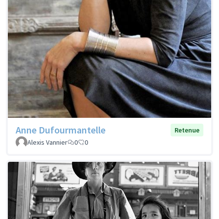
Anne Dufourmantelle
Retenue
Alexis Vannier
0
0