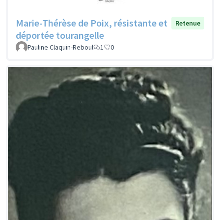
Marie-Thérèse de Poix, résistante et
Retenue
déportée tourangelle
Pauline Claquin-Reboul
1
0