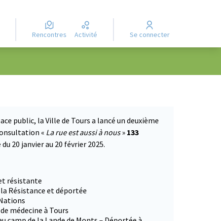
Rencontres
Activité
Se connecter
ace public, la Ville de Tours a lancé un deuxième
consultation «
La rue est aussi à nous
»
133
du 20 janvier au 20 février 2025.
 dans un nouvel onglet)
et résistante
 la Résistance et déportée
 Nations
e de médecine à Tours
 au camp de la Lande de Monts – Déportée à