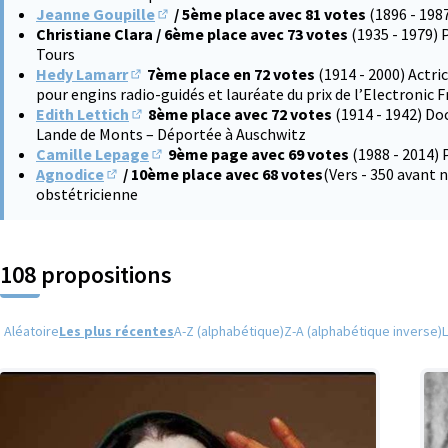
Jeanne Goupille
/ 5ème place avec 81 votes
(1896 - 198
(S'ouvre dans un nouvel onglet)
Christiane Clara / 6ème place avec 73 votes
(1935 - 1979) 
Tours
Hedy Lamarr
7ème place en 72 votes
(1914 - 2000) Actri
(S'ouvre dans un nouvel onglet)
pour engins radio-guidés et lauréate du prix de l’Electronic 
Edith Lettich
8ème place avec 72 votes
(1914 - 1942) Do
(S'ouvre dans un nouvel onglet)
Lande de Monts – Déportée à Auschwitz
Camille Lepage
9ème page avec 69 votes
(1988 - 2014) 
(S'ouvre dans un nouvel onglet)
Agnodice
/ 10ème place avec 68 votes
(Vers - 350 avant
(S'ouvre dans un nouvel onglet)
obstétricienne
108 propositions
Aléatoire
Les plus récentes
A-Z (alphabétique)
Z-A (alphabétique inverse)