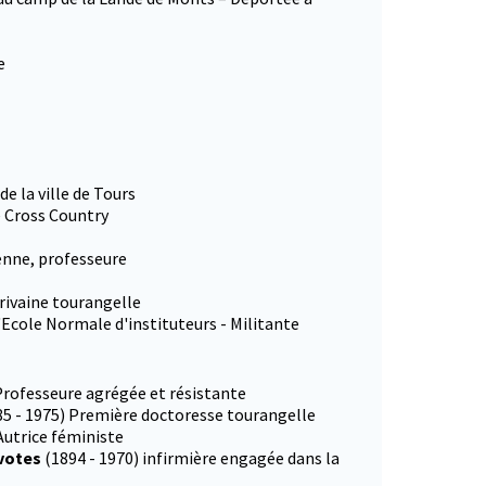
e
e la ville de Tours
 Cross Country
enne, professeure
rivaine tourangelle
l'Ecole Normale d'instituteurs - Militante
 Professeure agrégée et résistante
85 - 1975) Première doctoresse tourangelle
Autrice féministe
 votes
(1894 - 1970) infirmière engagée dans la
onglet)