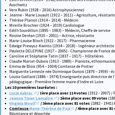
Auschwitz
Vera Rubin (1928 – 2016) Astrophysicienne)
Jeanne - Marie Louault (1912 – 2011) – Agriculture, résistant
Thérèse Planiol (1914 – 2014) - Médecin
Mireille Brochier (1924 – 2019) Cardiologue
Edith Sourdillon (1895 – 1983) – Médecin, Cheffe de service
Rosine Deréan (1910 – 2001) – Actrice, résistante
Marie-Louise Bloch (1922 – 2017) - Pharmacienne
Edwige Prewysz-Kwinto (1934 – 2018) - Ingénieur architecte d
Paulette DELEPINE (1917 – 2005) - Championne de France de
Caroline et Stéphanie Tatin (1837 – 1917) – Hôtelières
Claudie Marcel-Dubois (1913 - 1989) – Pianiste, ethnomusici
Emma de Blois (954 – 1004) Comtesse de Poitier
Marguerite Lemesle née Dominique Dunois (1876 – 1959) - éc
Louise Gaillard (1886 – 1974) Enseignante puis directrice de 
pédagogique - Première femme maire d'Indre et Loire
Les 10 premières lauréates :
Lucie Aubrac
/
1ère place avec 114 votes
(1912 - 2007) /
(S'ouvre dans un nouvel onglet)
Jeanne Tixier-Lemaitre
/
2ème place avec 89 votes
(18
(S'ouvre dans un nouvel onglet)
Virginia Woolf
/ 3ème place avec 81 votes
(1882 - 1941) 
(S'ouvre dans un nouvel onglet)
Comtesse
Marie-Thérèse de Poix
/ 4ème place avec 81
(S'ouvre dans un nouvel 
Résistance et déportée