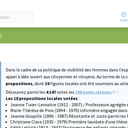
Aide
nu utilisateur
/
Dans le cadre de sa politique de visibilité des femmes dans l’esp
appel à idée ouvert aux citoyennes et citoyens. Au terme de la 
propositions
, dont
19
figures locales ont été soumises au vote 
Découvrez parmi les
4 147
votes les
100 noms retenus
:
(S'ouvre
Les 18 propositions locales votées
:
Jeanne Tixier-Lemaitre (1912 - 2007) / Professeure agrégée 
Marie-Thérèse de Poix (1894 - 1970) infirmière engagée dans
Jeanne Goupille (1896 - 1987) Résistante et Juste parmi les
Christiane Clara (1935 - 1979) Première lauréate d’une thès
Edith Lettich (1914 - 1942) Doctoresse des enfants internés