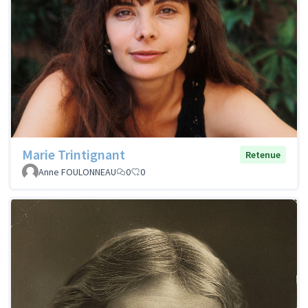
Marie Trintignant
Retenue
Anne FOULONNEAU
0
0