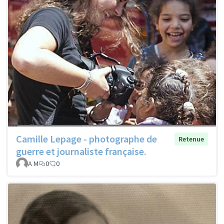
Camille Lepage - photographe de
Retenue
guerre et journaliste française.
A M
0
0