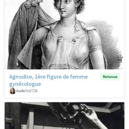
Agnodice, 1ère figure de femme
Retenue
gynécologue
Aude
1
0