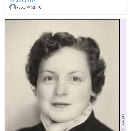
résistante
Paola P
2
0