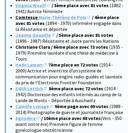
Virginia Woolf
/ 3ème place avec 81 votes
(1882 -
(S'ouvre dans un nouvel onglet)
1941) Autrice féministe
Comtesse
Marie-Thérèse de Poix
/ 4ème place
(S'ouvre dans un nouve
avec 81 votes
(1894 - 1970) infirmière engagée dans
la Résistance et déportée
Jeanne Goupille
/ 5ème place avec 81 votes
(S'ouvre dans un nouvel onglet)
(1896 - 1987) Résistante et Juste parmi les Nations
Christiane Clara / 6ème place avec 73 votes
(1935 -
1979) Première lauréate d’une thèse de médecine à
Tours
Hedy Lamarr
7ème place en 72 votes
(1914 -
(S'ouvre dans un nouvel onglet)
2000) Actrice et inventrice d’un système de
communication pour engins radio-guidés et lauréate
du prix de l’Electronic Frontier Foundation
Edith Lettich
8ème place avec 72 votes
(1914 -
(S'ouvre dans un nouvel onglet)
1942) Doctoresse des enfants internés au camp de la
Lande de Monts – Déportée à Auschwitz
Camille Lepage
9ème page avec 69 votes
(1988 -
(S'ouvre dans un nouvel onglet)
2014) Photographe de guerre et journaliste française
Agnodice
/ 10ème place avec 68 votes
(Vers - 350
(S'ouvre dans un nouvel onglet)
avant notre ère) Première figure de femme
gynécologue obstétricienne