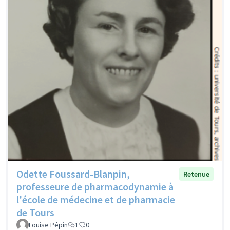
Odette Foussard-Blanpin,
Retenue
professeure de pharmacodynamie à
l'école de médecine et de pharmacie
de Tours
Louise Pépin
1
0