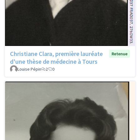
Christiane Clara, première lauréate
Retenue
d'une thèse de médecine à Tours
Louise Pépin
2
0