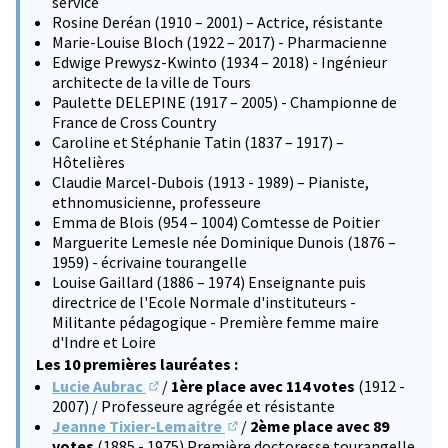
service
Rosine Deréan (1910 – 2001) – Actrice, résistante
Marie-Louise Bloch (1922 – 2017) - Pharmacienne
Edwige Prewysz-Kwinto (1934 – 2018) - Ingénieur
architecte de la ville de Tours
Paulette DELEPINE (1917 – 2005) - Championne de
France de Cross Country
Caroline et Stéphanie Tatin (1837 – 1917) –
Hôtelières
Claudie Marcel-Dubois (1913 - 1989) – Pianiste,
ethnomusicienne, professeure
Emma de Blois (954 – 1004) Comtesse de Poitier
Marguerite Lemesle née Dominique Dunois (1876 –
1959) - écrivaine tourangelle
Louise Gaillard (1886 – 1974) Enseignante puis
directrice de l'Ecole Normale d'instituteurs -
Militante pédagogique - Première femme maire
d'Indre et Loire
Les 10 premières lauréates :
Lucie Aubrac
/
1ère place avec 114 votes
(1912 -
(S'ouvre dans un nouvel onglet)
2007) / Professeure agrégée et résistante
Jeanne Tixier-Lemaitre
/
2ème place avec 89
(S'ouvre dans un nouvel onglet)
votes
(1885 - 1975) Première doctoresse tourangelle