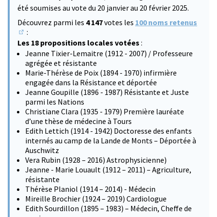
été soumises au vote du 20 janvier au 20 février 2025.
Découvrez parmi les
4 147
votes les
100 noms retenus
:
(S'ouvre dans un nouvel onglet)
Les 18 propositions locales votées
:
Jeanne Tixier-Lemaitre (1912 - 2007) / Professeure
agrégée et résistante
Marie-Thérèse de Poix (1894 - 1970) infirmière
engagée dans la Résistance et déportée
Jeanne Goupille (1896 - 1987) Résistante et Juste
parmi les Nations
Christiane Clara (1935 - 1979) Première lauréate
d’une thèse de médecine à Tours
Edith Lettich (1914 - 1942) Doctoresse des enfants
internés au camp de la Lande de Monts – Déportée à
Auschwitz
Vera Rubin (1928 – 2016) Astrophysicienne)
Jeanne - Marie Louault (1912 – 2011) – Agriculture,
résistante
Thérèse Planiol (1914 – 2014) - Médecin
Mireille Brochier (1924 – 2019) Cardiologue
Edith Sourdillon (1895 – 1983) – Médecin, Cheffe de