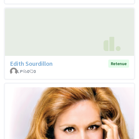
Edith Sourdillon
Retenue
L P
0
0