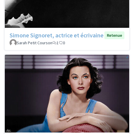
Simone Signoret, actrice et écrivaine
Retenue
Sarah Petit Courson
1
0