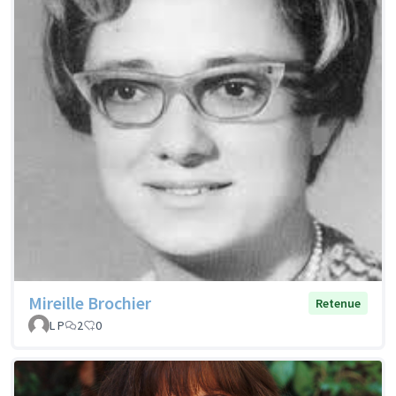
Mireille Brochier
Retenue
L P
2
0