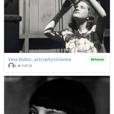
Vera Rubin, astrophysicienne
Retenue
A. M.
0
0