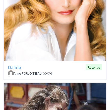
Dalida
Retenue
Anne FOULONNEAU
0
0