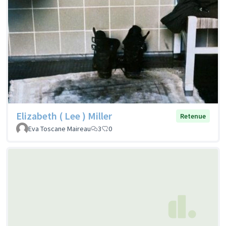
Elizabeth ( Lee ) Miller
Retenue
Eva Toscane Maireau
3
0