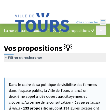
Menu
Se connecter
Menu p
La rue est aussi à nous 2024-2025
/
Vos propositions 💡
Vos propositions 💡
Filtrer et rechercher
Dans le cadre de sa politique de visibilité des femmes
dans l’espace public, la Ville de Tours a lancé un
deuxième appel à idée ouvert aux citoyennes et
citoyens. Au terme de la consultation «
La rue est aussi
à nous
»
133 propositions
, dont
19
figures locales ont