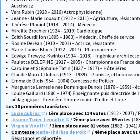
Auschwitz
Vera Rubin (1928 – 2016) Astrophysicienne)
Jeanne - Marie Louault (1912 – 2011) – Agriculture, résistant
Thérèse Planiol (1914 – 2014) - Médecin
Mireille Brochier (1924 – 2019) Cardiologue
Edith Sourdillon (1895 – 1983) – Médecin, Cheffe de service
Rosine Deréan (1910 – 2001) – Actrice, résistante
Marie-Louise Bloch (1922 – 2017) - Pharmacienne
Edwige Prewysz-Kwinto (1934 – 2018) - Ingénieur architecte d
Paulette DELEPINE (1917 – 2005) - Championne de France de
Caroline et Stéphanie Tatin (1837 – 1917) – Hôtelières
Claudie Marcel-Dubois (1913 - 1989) – Pianiste, ethnomusici
Emma de Blois (954 – 1004) Comtesse de Poitier
Marguerite Lemesle née Dominique Dunois (1876 – 1959) - éc
Louise Gaillard (1886 – 1974) Enseignante puis directrice de 
pédagogique - Première femme maire d'Indre et Loire
Les 10 premières lauréates :
Lucie Aubrac
/
1ère place avec 114 votes
(1912 - 2007) /
(S'ouvre dans un nouvel onglet)
Jeanne Tixier-Lemaitre
/
2ème place avec 89 votes
(18
(S'ouvre dans un nouvel onglet)
Virginia Woolf
/ 3ème place avec 81 votes
(1882 - 1941) 
(S'ouvre dans un nouvel onglet)
Comtesse
Marie-Thérèse de Poix
/ 4ème place avec 81
(S'ouvre dans un nouvel 
Résistance et déportée