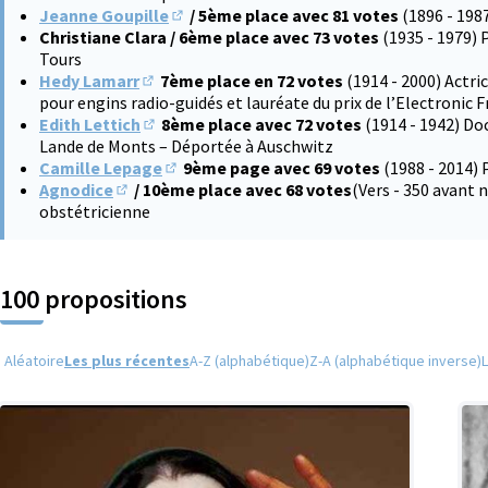
Jeanne Goupille
/ 5ème place avec 81 votes
(1896 - 198
(S'ouvre dans un nouvel onglet)
Christiane Clara / 6ème place avec 73 votes
(1935 - 1979) 
Tours
Hedy Lamarr
7ème place en 72 votes
(1914 - 2000) Actri
(S'ouvre dans un nouvel onglet)
pour engins radio-guidés et lauréate du prix de l’Electronic 
Edith Lettich
8ème place avec 72 votes
(1914 - 1942) Do
(S'ouvre dans un nouvel onglet)
Lande de Monts – Déportée à Auschwitz
Camille Lepage
9ème page avec 69 votes
(1988 - 2014) 
(S'ouvre dans un nouvel onglet)
Agnodice
/ 10ème place avec 68 votes
(Vers - 350 avant
(S'ouvre dans un nouvel onglet)
obstétricienne
100 propositions
Aléatoire
Les plus récentes
A-Z (alphabétique)
Z-A (alphabétique inverse)