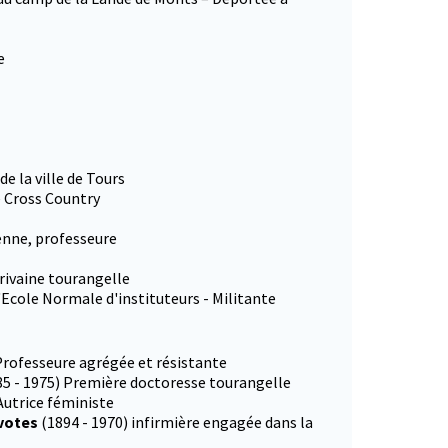
e
e la ville de Tours
 Cross Country
enne, professeure
rivaine tourangelle
l'Ecole Normale d'instituteurs - Militante
 Professeure agrégée et résistante
85 - 1975) Première doctoresse tourangelle
Autrice féministe
 votes
(1894 - 1970) infirmière engagée dans la
onglet)