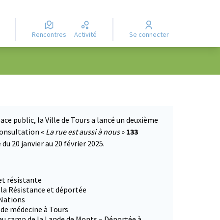
Rencontres
Activité
Se connecter
ace public, la Ville de Tours a lancé un deuxième
consultation «
La rue est aussi à nous
»
133
du 20 janvier au 20 février 2025.
 dans un nouvel onglet)
et résistante
 la Résistance et déportée
 Nations
e de médecine à Tours
 au camp de la Lande de Monts – Déportée à