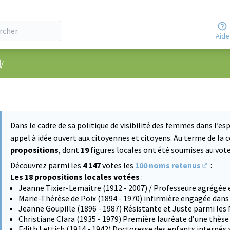
Aide
nu utilisateur
/
Dans le cadre de sa politique de visibilité des femmes dans l’esp
appel à idée ouvert aux citoyennes et citoyens. Au terme de la 
propositions
, dont
19
figures locales ont été soumises au vote 
Découvrez parmi les
4 147
votes les
100 noms retenus
:
(S'ouvre
Les 18 propositions locales votées
:
Jeanne Tixier-Lemaitre (1912 - 2007) / Professeure agrégée 
Marie-Thérèse de Poix (1894 - 1970) infirmière engagée dans
Jeanne Goupille (1896 - 1987) Résistante et Juste parmi les
Christiane Clara (1935 - 1979) Première lauréate d’une thès
Edith Lettich (1914 - 1942) Doctoresse des enfants internés