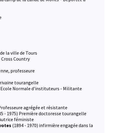
e
e la ville de Tours
 Cross Country
enne, professeure
rivaine tourangelle
l'Ecole Normale d'instituteurs - Militante
 Professeure agrégée et résistante
85 - 1975) Première doctoresse tourangelle
Autrice féministe
 votes
(1894 - 1970) infirmière engagée dans la
onglet)