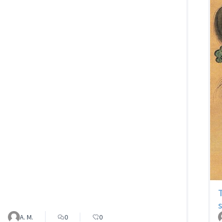
A. M.
0
0