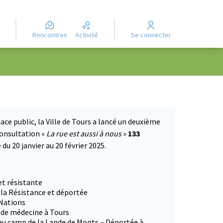
Rencontres
Activité
Se connecter
ace public, la Ville de Tours a lancé un deuxième
consultation «
La rue est aussi à nous
»
133
du 20 janvier au 20 février 2025.
 dans un nouvel onglet)
et résistante
 la Résistance et déportée
 Nations
e de médecine à Tours
 au camp de la Lande de Monts – Déportée à