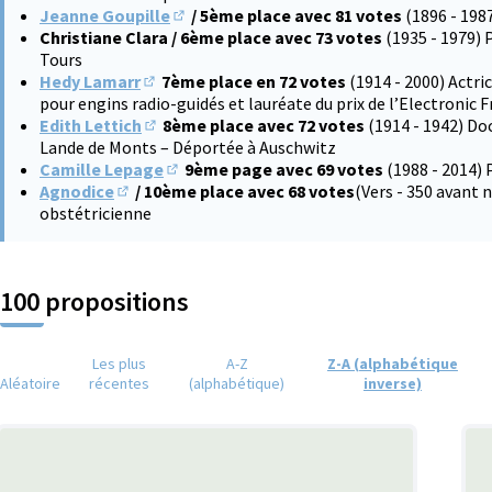
Jeanne Goupille
/ 5ème place avec 81 votes
(1896 - 198
(S'ouvre dans un nouvel onglet)
Christiane Clara / 6ème place avec 73 votes
(1935 - 1979) 
Tours
Hedy Lamarr
7ème place en 72 votes
(1914 - 2000) Actri
(S'ouvre dans un nouvel onglet)
pour engins radio-guidés et lauréate du prix de l’Electronic 
Edith Lettich
8ème place avec 72 votes
(1914 - 1942) Do
(S'ouvre dans un nouvel onglet)
Lande de Monts – Déportée à Auschwitz
Camille Lepage
9ème page avec 69 votes
(1988 - 2014) 
(S'ouvre dans un nouvel onglet)
Agnodice
/ 10ème place avec 68 votes
(Vers - 350 avant
(S'ouvre dans un nouvel onglet)
obstétricienne
100 propositions
Les plus
A-Z
Z-A (alphabétique
Aléatoire
récentes
(alphabétique)
inverse)