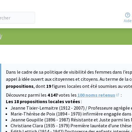
Aide
nu utilisateur
/
Dans le cadre de sa politique de visibilité des femmes dans l’esp
appel à idée ouvert aux citoyennes et citoyens. Au terme de la 
propositions
, dont
19
figures locales ont été soumises au vote 
Découvrez parmi les
4 147
votes les
100 noms retenus
:
(S'ouvre
Les 18 propositions locales votées
:
Jeanne Tixier-Lemaitre (1912 - 2007) / Professeure agrégée 
Marie-Thérèse de Poix (1894 - 1970) infirmière engagée dans
Jeanne Goupille (1896 - 1987) Résistante et Juste parmi les
Christiane Clara (1935 - 1979) Première lauréate d’une thès
Edith Lettich (1914 - 1942) Doctoresse des enfants internés