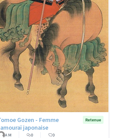
Tomoe Gozen - Femme
Retenue
samouraï japonaise
A M
0
0