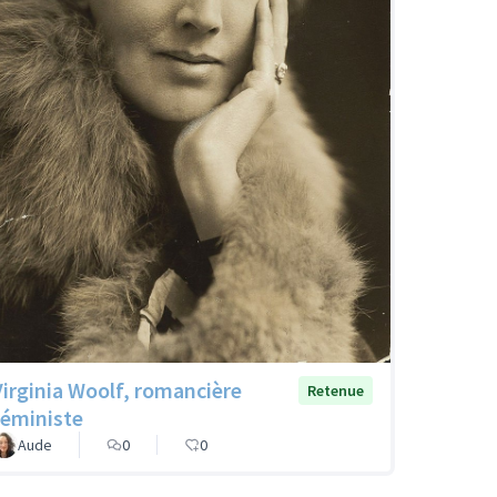
Virginia Woolf, romancière
Retenue
féministe
Aude
0
0