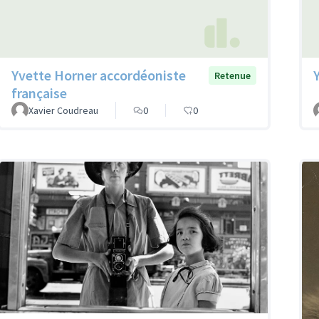
Yvette Horner accordéoniste
Retenue
française
Xavier Coudreau
0
0