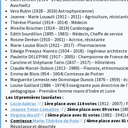
Auschwitz
Vera Rubin (1928 – 2016) Astrophysicienne)
Jeanne - Marie Louault (1912 – 2011) – Agriculture, résistant
Thérèse Planiol (1914 – 2014) - Médecin
Mireille Brochier (1924 – 2019) Cardiologue
Edith Sourdillon (1895 – 1983) – Médecin, Cheffe de service
Rosine Deréan (1910 – 2001) – Actrice, résistante
Marie-Louise Bloch (1922 – 2017) - Pharmacienne
Edwige Prewysz-Kwinto (1934 – 2018) - Ingénieur architecte d
Paulette DELEPINE (1917 – 2005) - Championne de France de
Caroline et Stéphanie Tatin (1837 – 1917) – Hôtelières
Claudie Marcel-Dubois (1913 - 1989) – Pianiste, ethnomusici
Emma de Blois (954 – 1004) Comtesse de Poitier
Marguerite Lemesle née Dominique Dunois (1876 – 1959) - éc
Louise Gaillard (1886 – 1974) Enseignante puis directrice de 
pédagogique - Première femme maire d'Indre et Loire
Les 10 premières lauréates :
Lucie Aubrac
/
1ère place avec 114 votes
(1912 - 2007) /
(S'ouvre dans un nouvel onglet)
Jeanne Tixier-Lemaitre
/
2ème place avec 89 votes
(18
(S'ouvre dans un nouvel onglet)
Virginia Woolf
/ 3ème place avec 81 votes
(1882 - 1941) 
(S'ouvre dans un nouvel onglet)
Comtesse
Marie-Thérèse de Poix
/ 4ème place avec 81
(S'ouvre dans un nouvel 
Résistance et déportée