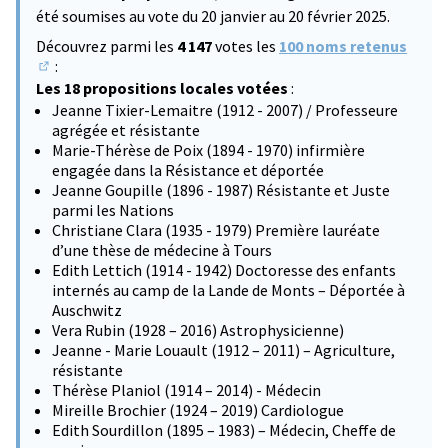
été soumises au vote du 20 janvier au 20 février 2025.
Découvrez parmi les
4 147
votes les
100 noms retenus
:
(S'ouvre dans un nouvel onglet)
Les 18 propositions locales votées
:
Jeanne Tixier-Lemaitre (1912 - 2007) / Professeure
agrégée et résistante
Marie-Thérèse de Poix (1894 - 1970) infirmière
engagée dans la Résistance et déportée
Jeanne Goupille (1896 - 1987) Résistante et Juste
parmi les Nations
Christiane Clara (1935 - 1979) Première lauréate
d’une thèse de médecine à Tours
Edith Lettich (1914 - 1942) Doctoresse des enfants
internés au camp de la Lande de Monts – Déportée à
Auschwitz
Vera Rubin (1928 – 2016) Astrophysicienne)
Jeanne - Marie Louault (1912 – 2011) – Agriculture,
résistante
Thérèse Planiol (1914 – 2014) - Médecin
Mireille Brochier (1924 – 2019) Cardiologue
Edith Sourdillon (1895 – 1983) – Médecin, Cheffe de