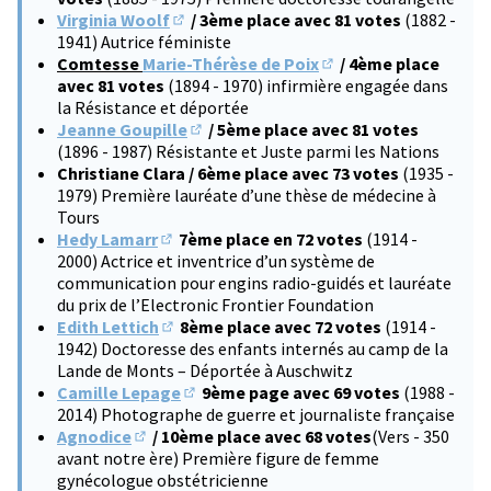
Virginia Woolf
/ 3ème place avec 81 votes
(1882 -
(S'ouvre dans un nouvel onglet)
1941) Autrice féministe
Comtesse
Marie-Thérèse de Poix
/ 4ème place
(S'ouvre dans un nouve
avec 81 votes
(1894 - 1970) infirmière engagée dans
la Résistance et déportée
Jeanne Goupille
/ 5ème place avec 81 votes
(S'ouvre dans un nouvel onglet)
(1896 - 1987) Résistante et Juste parmi les Nations
Christiane Clara / 6ème place avec 73 votes
(1935 -
1979) Première lauréate d’une thèse de médecine à
Tours
Hedy Lamarr
7ème place en 72 votes
(1914 -
(S'ouvre dans un nouvel onglet)
2000) Actrice et inventrice d’un système de
communication pour engins radio-guidés et lauréate
du prix de l’Electronic Frontier Foundation
Edith Lettich
8ème place avec 72 votes
(1914 -
(S'ouvre dans un nouvel onglet)
1942) Doctoresse des enfants internés au camp de la
Lande de Monts – Déportée à Auschwitz
Camille Lepage
9ème page avec 69 votes
(1988 -
(S'ouvre dans un nouvel onglet)
2014) Photographe de guerre et journaliste française
Agnodice
/ 10ème place avec 68 votes
(Vers - 350
(S'ouvre dans un nouvel onglet)
avant notre ère) Première figure de femme
gynécologue obstétricienne