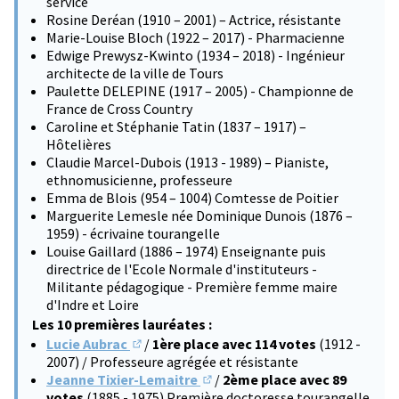
service
Rosine Deréan (1910 – 2001) – Actrice, résistante
Marie-Louise Bloch (1922 – 2017) - Pharmacienne
Edwige Prewysz-Kwinto (1934 – 2018) - Ingénieur
architecte de la ville de Tours
Paulette DELEPINE (1917 – 2005) - Championne de
France de Cross Country
Caroline et Stéphanie Tatin (1837 – 1917) –
Hôtelières
Claudie Marcel-Dubois (1913 - 1989) – Pianiste,
ethnomusicienne, professeure
Emma de Blois (954 – 1004) Comtesse de Poitier
Marguerite Lemesle née Dominique Dunois (1876 –
1959) - écrivaine tourangelle
Louise Gaillard (1886 – 1974) Enseignante puis
directrice de l'Ecole Normale d'instituteurs -
Militante pédagogique - Première femme maire
d'Indre et Loire
Les 10 premières lauréates :
Lucie Aubrac
/
1ère place avec 114 votes
(1912 -
(S'ouvre dans un nouvel onglet)
2007) / Professeure agrégée et résistante
Jeanne Tixier-Lemaitre
/
2ème place avec 89
(S'ouvre dans un nouvel onglet)
votes
(1885 - 1975) Première doctoresse tourangelle