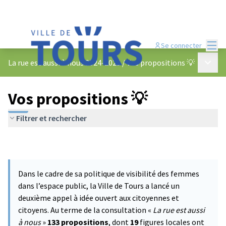
Menu
Se connecter
Menu p
La rue est aussi à nous 2024-2025
/
Vos propositions 💡
Vos propositions 💡
Filtrer et rechercher
Dans le cadre de sa politique de visibilité des femmes
dans l’espace public, la Ville de Tours a lancé un
deuxième appel à idée ouvert aux citoyennes et
citoyens. Au terme de la consultation «
La rue est aussi
à nous
»
133 propositions
, dont
19
figures locales ont