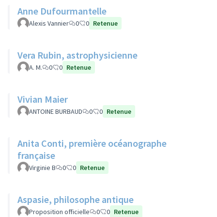
Anne Dufourmantelle
Alexis Vannier
0
0
Retenue
Vera Rubin, astrophysicienne
A. M.
0
0
Retenue
Vivian Maier
ANTOINE BURBAUD
0
0
Retenue
Anita Conti, première océanographe
française
Virginie B
0
0
Retenue
Aspasie, philosophe antique
Proposition officielle
0
0
Retenue