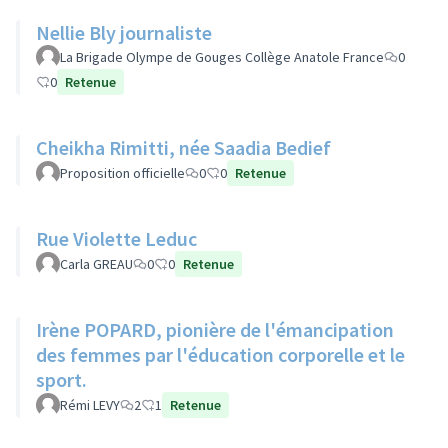
Nellie Bly journaliste
La Brigade Olympe de Gouges Collège Anatole France
0
0
Retenue
Cheikha Rimitti, née Saadia Bedief
Proposition officielle
0
0
Retenue
Rue Violette Leduc
Carla GREAU
0
0
Retenue
Irène POPARD, pionière de l'émancipation
des femmes par l'éducation corporelle et le
sport.
Rémi LEVY
2
1
Retenue