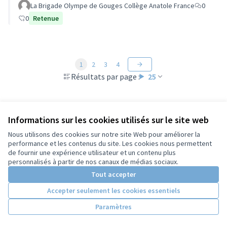
La Brigade Olympe de Gouges Collège Anatole France
0
0
Retenue
1
2
3
4
Résultats par page :
25
Informations sur les cookies utilisés sur le site web
Voir toutes les propositions retirées
Nous utilisons des cookies sur notre site Web pour améliorer la
performance et les contenus du site. Les cookies nous permettent
de fournir une expérience utilisateur et un contenu plus
Conditions d'utilisation
personnalisés à partir de nos canaux de médias sociaux.
Paramètres des cookies
Tout accepter
Accepter seulement les cookies essentiels
Licence Cre
(Lien extern
Paramètres
(Lien externe)
Site réalisé grâce au
logiciel libre Decidim
.
(Lien externe)