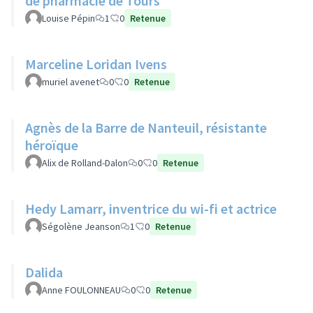
de pharmacie de Tours
Louise Pépin
1
0
Retenue
Marceline Loridan Ivens
muriel avenet
0
0
Retenue
Agnès de la Barre de Nanteuil, résistante
héroïque
Alix de Rolland-Dalon
0
0
Retenue
Hedy Lamarr, inventrice du wi-fi et actrice
Ségolène Jeanson
1
0
Retenue
Dalida
Anne FOULONNEAU
0
0
Retenue