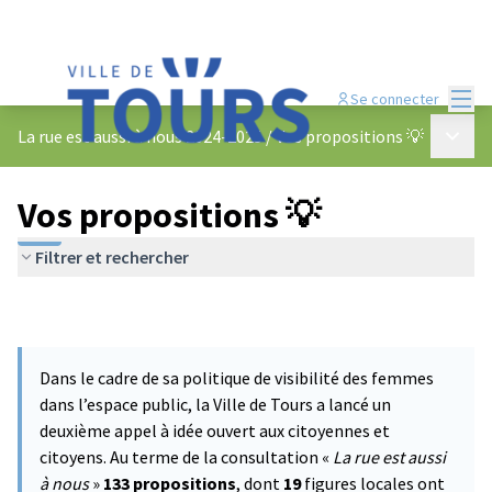
Menu
Se connecter
Menu p
La rue est aussi à nous 2024-2025
/
Vos propositions 💡
Vos propositions 💡
Filtrer et rechercher
Dans le cadre de sa politique de visibilité des femmes
dans l’espace public, la Ville de Tours a lancé un
deuxième appel à idée ouvert aux citoyennes et
citoyens. Au terme de la consultation «
La rue est aussi
à nous
»
133 propositions
, dont
19
figures locales ont