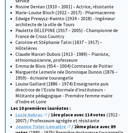
service
Rosine Deréan (1910 – 2001) – Actrice, résistante
Marie-Louise Bloch (1922 – 2017) - Pharmacienne
Edwige Prewysz-Kwinto (1934 – 2018) - Ingénieur
architecte de la ville de Tours
Paulette DELEPINE (1917 – 2005) - Championne de
France de Cross Country
Caroline et Stéphanie Tatin (1837 – 1917) –
Hôtelières
Claudie Marcel-Dubois (1913 - 1989) – Pianiste,
ethnomusicienne, professeure
Emma de Blois (954 – 1004) Comtesse de Poitier
Marguerite Lemesle née Dominique Dunois (1876 –
1959) - écrivaine tourangelle
Louise Gaillard (1886 – 1974) Enseignante puis
directrice de l'Ecole Normale d'instituteurs -
Militante pédagogique - Première femme maire
d'Indre et Loire
Les 10 premières lauréates :
Lucie Aubrac
/
1ère place avec 114 votes
(1912 -
(S'ouvre dans un nouvel onglet)
2007) / Professeure agrégée et résistante
Jeanne Tixier-Lemaitre
/
2ème place avec 89
(S'ouvre dans un nouvel onglet)
votes
(1885 - 1975) Première doctoresse tourangelle