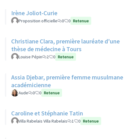
Irène Joliot-Curie
Proposition officielle
0
0
Retenue
Christiane Clara, première lauréate d'une
thèse de médecine à Tours
Louise Pépin
2
0
Retenue
Assia Djebar, première femme musulmane
académicienne
Aude
0
0
Retenue
Caroline et Stéphanie Tatin
Villa Rabelais Villa Rabelais
1
0
Retenue