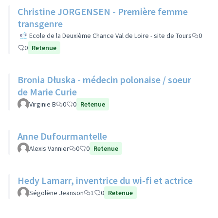
Christine JORGENSEN - Première femme
transgenre
Ecole de la Deuxième Chance Val de Loire - site de Tours
0
0
Retenue
Bronia Dłuska - médecin polonaise / soeur
de Marie Curie
Virginie B
0
0
Retenue
Anne Dufourmantelle
Alexis Vannier
0
0
Retenue
Hedy Lamarr, inventrice du wi-fi et actrice
Ségolène Jeanson
1
0
Retenue