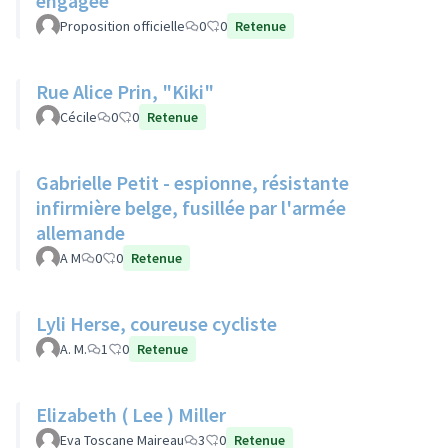
engagée
Proposition officielle
0
0
Retenue
Rue Alice Prin, "Kiki"
Cécile
0
0
Retenue
Gabrielle Petit - espionne, résistante
infirmière belge, fusillée par l'armée
allemande
A M
0
0
Retenue
Lyli Herse, coureuse cycliste
A. M.
1
0
Retenue
Elizabeth ( Lee ) Miller
Eva Toscane Maireau
3
0
Retenue