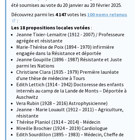
été soumises au vote du 20 janvier au 20 février 2025.
Découvrez parmi les
4 147
votes les
100 noms retenus
:
(S'ouvre dans un nouvel onglet)
Les 18 propositions locales votées
:
Jeanne Tixier-Lemaitre (1912 - 2007) / Professeure
agrégée et résistante
Marie-Thérèse de Poix (1894 - 1970) infirmière
engagée dans la Résistance et déportée
Jeanne Goupille (1896 - 1987) Résistante et Juste
parmi les Nations
Christiane Clara (1935 - 1979) Première lauréate
d’une thèse de médecine à Tours
Edith Lettich (1914 - 1942) Doctoresse des enfants
internés au camp de la Lande de Monts – Déportée à
Auschwitz
Vera Rubin (1928 – 2016) Astrophysicienne)
Jeanne - Marie Louault (1912 – 2011) – Agriculture,
résistante
Thérèse Planiol (1914 – 2014) - Médecin
Mireille Brochier (1924 – 2019) Cardiologue
Edith Sourdillon (1895 – 1983) – Médecin, Cheffe de