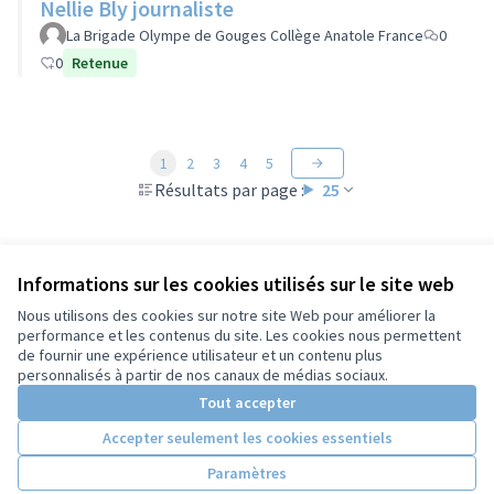
Nellie Bly journaliste
La Brigade Olympe de Gouges Collège Anatole France
0
0
Retenue
1
2
3
4
5
Résultats par page :
25
Informations sur les cookies utilisés sur le site web
Voir toutes les propositions retirées
Nous utilisons des cookies sur notre site Web pour améliorer la
performance et les contenus du site. Les cookies nous permettent
de fournir une expérience utilisateur et un contenu plus
Conditions d'utilisation
personnalisés à partir de nos canaux de médias sociaux.
Paramètres des cookies
Tout accepter
Accepter seulement les cookies essentiels
Licence Cre
(Lien extern
Paramètres
(Lien externe)
Site réalisé grâce au
logiciel libre Decidim
.