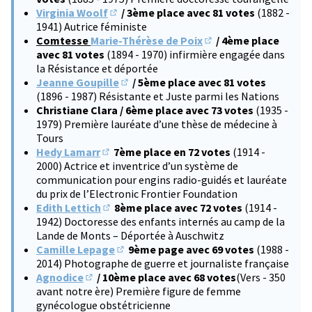
Virginia Woolf
/ 3ème place avec 81 votes
(1882 -
(S'ouvre dans un nouvel onglet)
1941) Autrice féministe
Comtesse
Marie-Thérèse de Poix
/ 4ème place
(S'ouvre dans un nouve
avec 81 votes
(1894 - 1970) infirmière engagée dans
la Résistance et déportée
Jeanne Goupille
/ 5ème place avec 81 votes
(S'ouvre dans un nouvel onglet)
(1896 - 1987) Résistante et Juste parmi les Nations
Christiane Clara / 6ème place avec 73 votes
(1935 -
1979) Première lauréate d’une thèse de médecine à
Tours
Hedy Lamarr
7ème place en 72 votes
(1914 -
(S'ouvre dans un nouvel onglet)
2000) Actrice et inventrice d’un système de
communication pour engins radio-guidés et lauréate
du prix de l’Electronic Frontier Foundation
Edith Lettich
8ème place avec 72 votes
(1914 -
(S'ouvre dans un nouvel onglet)
1942) Doctoresse des enfants internés au camp de la
Lande de Monts – Déportée à Auschwitz
Camille Lepage
9ème page avec 69 votes
(1988 -
(S'ouvre dans un nouvel onglet)
2014) Photographe de guerre et journaliste française
Agnodice
/ 10ème place avec 68 votes
(Vers - 350
(S'ouvre dans un nouvel onglet)
avant notre ère) Première figure de femme
gynécologue obstétricienne