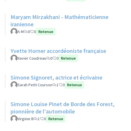
Maryam Mirzakhani - Mathématicienne
iranienne
A M
0
0
Retenue
Yvette Horner accordéoniste française
Xavier Coudreau
0
0
Retenue
Simone Signoret, actrice et écrivaine
Sarah Petit Courson
1
0
Retenue
Simone Louise Pinet de Borde des Forest,
pionnière de l'automobile
Virginie B
1
0
Retenue