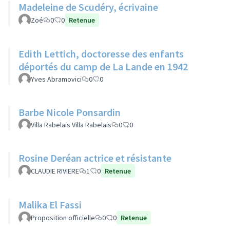
Madeleine de Scudéry, écrivaine
Zoé
0
0
Retenue
Edith Lettich, doctoresse des enfants
déportés du camp de La Lande en 1942
Yves Abramovici
0
0
Barbe Nicole Ponsardin
Villa Rabelais Villa Rabelais
0
0
Rosine Deréan actrice et résistante
CLAUDIE RIVIERE
1
0
Retenue
Malika El Fassi
Proposition officielle
0
0
Retenue