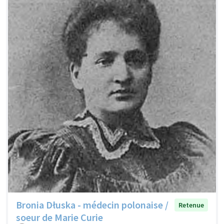
Bronia Dłuska - médecin polonaise /
Retenue
soeur de Marie Curie