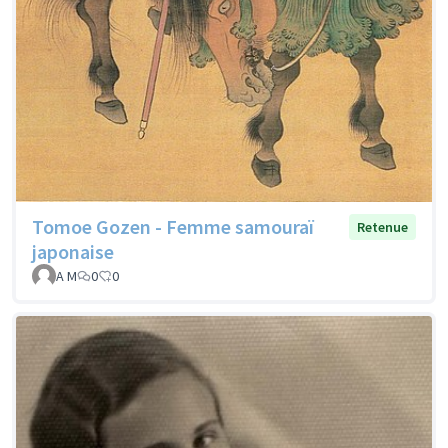
Tomoe Gozen - Femme samouraï
Retenue
japonaise
A M
0
0