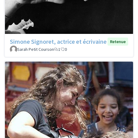
Simone Signoret, actrice et écrivaine
Retenue
Sarah Petit Courson
1
0