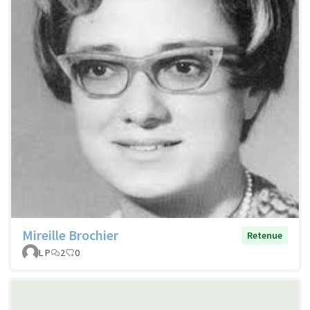
Mireille Brochier
Retenue
L P
2
0