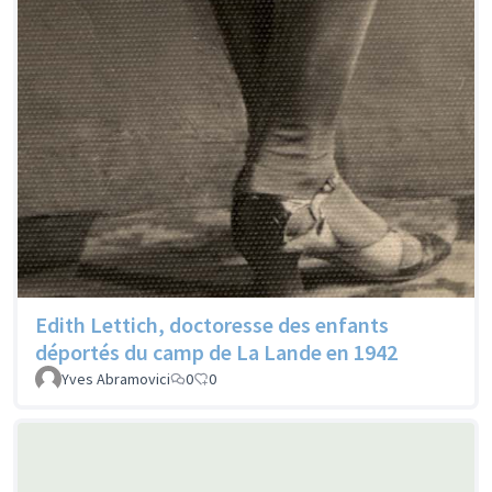
Edith Lettich, doctoresse des enfants
déportés du camp de La Lande en 1942
Yves Abramovici
0
0