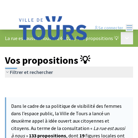
Menu
Se connecter
Menu p
La rue est aussi à nous 2024-2025
/
Vos propositions 💡
Vos propositions 💡
Filtrer et rechercher
Dans le cadre de sa politique de visibilité des femmes
dans l’espace public, la Ville de Tours a lancé un
deuxième appel à idée ouvert aux citoyennes et
citoyens. Au terme de la consultation «
La rue est aussi
à nous
»
133 propositions
, dont
19
figures locales ont