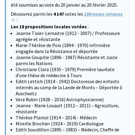
été soumises au vote du 20 janvier au 20 février 2025.
Découvrez parmi les
4 147
votes les
100 noms retenus
:
(S'ouvre dans un nouvel onglet)
Les 18 propositions locales votées
:
Jeanne Tixier-Lemaitre (1912 - 2007) / Professeure
agrégée et résistante
Marie-Thérèse de Poix (1894 - 1970) infirmière
engagée dans la Résistance et déportée
Jeanne Goupille (1896 - 1987) Résistante et Juste
parmi les Nations
Christiane Clara (1935 - 1979) Première lauréate
d’une thèse de médecine à Tours
Edith Lettich (1914 - 1942) Doctoresse des enfants
internés au camp de la Lande de Monts – Déportée à
Auschwitz
Vera Rubin (1928 – 2016) Astrophysicienne)
Jeanne - Marie Louault (1912 – 2011) – Agriculture,
résistante
Thérèse Planiol (1914 – 2014) - Médecin
Mireille Brochier (1924 – 2019) Cardiologue
Edith Sourdillon (1895 – 1983) – Médecin, Cheffe de