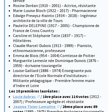
service
Rosine Deréan (1910 – 2001) – Actrice, résistante
Marie-Louise Bloch (1922 – 2017) - Pharmacienne
Edwige Prewysz-Kwinto (1934 – 2018) - Ingénieur
architecte de la ville de Tours
Paulette DELEPINE (1917 – 2005) - Championne de
France de Cross Country
Caroline et Stéphanie Tatin (1837 – 1917) –
Hôtelières
Claudie Marcel-Dubois (1913 - 1989) – Pianiste,
ethnomusicienne, professeure
Emma de Blois (954 – 1004) Comtesse de Poitier
Marguerite Lemesle née Dominique Dunois (1876 –
1959) - écrivaine tourangelle
Louise Gaillard (1886 – 1974) Enseignante puis
directrice de l'Ecole Normale d'instituteurs -
Militante pédagogique - Première femme maire
d'Indre et Loire
Les 10 premières lauréates :
Lucie Aubrac
/
1ère place avec 114 votes
(1912 -
(S'ouvre dans un nouvel onglet)
2007) / Professeure agrégée et résistante
Jeanne Tixier-Lemaitre
/
2ème place avec 89
(S'ouvre dans un nouvel onglet)
votes
(1885 - 1975) Première doctoresse tourangelle