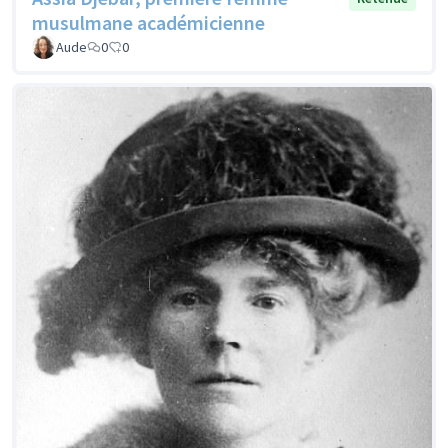
musulmane académicienne
Aude
0
0