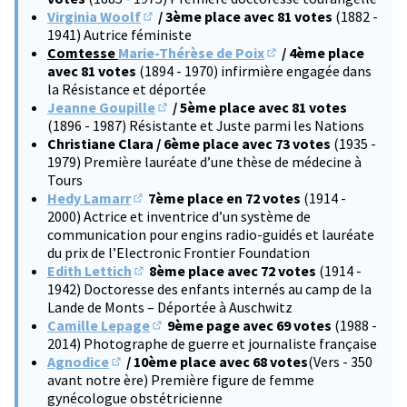
Virginia Woolf
/ 3ème place avec 81 votes
(1882 -
(S'ouvre dans un nouvel onglet)
1941) Autrice féministe
Comtesse
Marie-Thérèse de Poix
/ 4ème place
(S'ouvre dans un nouve
avec 81 votes
(1894 - 1970) infirmière engagée dans
la Résistance et déportée
Jeanne Goupille
/ 5ème place avec 81 votes
(S'ouvre dans un nouvel onglet)
(1896 - 1987) Résistante et Juste parmi les Nations
Christiane Clara / 6ème place avec 73 votes
(1935 -
1979) Première lauréate d’une thèse de médecine à
Tours
Hedy Lamarr
7ème place en 72 votes
(1914 -
(S'ouvre dans un nouvel onglet)
2000) Actrice et inventrice d’un système de
communication pour engins radio-guidés et lauréate
du prix de l’Electronic Frontier Foundation
Edith Lettich
8ème place avec 72 votes
(1914 -
(S'ouvre dans un nouvel onglet)
1942) Doctoresse des enfants internés au camp de la
Lande de Monts – Déportée à Auschwitz
Camille Lepage
9ème page avec 69 votes
(1988 -
(S'ouvre dans un nouvel onglet)
2014) Photographe de guerre et journaliste française
Agnodice
/ 10ème place avec 68 votes
(Vers - 350
(S'ouvre dans un nouvel onglet)
avant notre ère) Première figure de femme
gynécologue obstétricienne