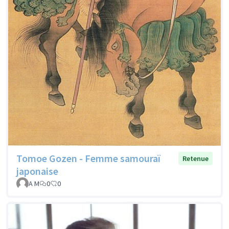
Tomoe Gozen - Femme samouraï
Retenue
japonaise
A M
0
0