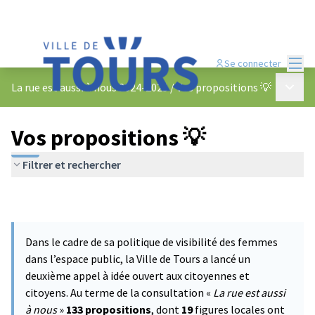
Menu
Se connecter
Menu p
La rue est aussi à nous 2024-2025
/
Vos propositions 💡
Vos propositions 💡
Filtrer et rechercher
Dans le cadre de sa politique de visibilité des femmes
dans l’espace public, la Ville de Tours a lancé un
deuxième appel à idée ouvert aux citoyennes et
citoyens. Au terme de la consultation «
La rue est aussi
à nous
»
133 propositions
, dont
19
figures locales ont