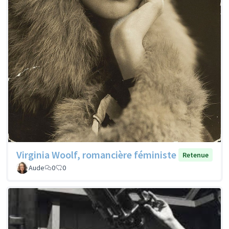
Virginia Woolf, romancière féministe
Retenue
Aude
0
0