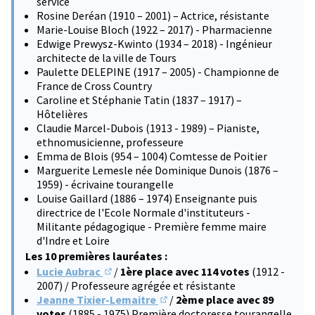
service
Rosine Deréan (1910 – 2001) – Actrice, résistante
Marie-Louise Bloch (1922 – 2017) - Pharmacienne
Edwige Prewysz-Kwinto (1934 – 2018) - Ingénieur
architecte de la ville de Tours
Paulette DELEPINE (1917 – 2005) - Championne de
France de Cross Country
Caroline et Stéphanie Tatin (1837 – 1917) –
Hôtelières
Claudie Marcel-Dubois (1913 - 1989) – Pianiste,
ethnomusicienne, professeure
Emma de Blois (954 – 1004) Comtesse de Poitier
Marguerite Lemesle née Dominique Dunois (1876 –
1959) - écrivaine tourangelle
Louise Gaillard (1886 – 1974) Enseignante puis
directrice de l'Ecole Normale d'instituteurs -
Militante pédagogique - Première femme maire
d'Indre et Loire
Les 10 premières lauréates :
Lucie Aubrac
/
1ère place avec 114 votes
(1912 -
(S'ouvre dans un nouvel onglet)
2007) / Professeure agrégée et résistante
Jeanne Tixier-Lemaitre
/
2ème place avec 89
(S'ouvre dans un nouvel onglet)
votes
(1885 - 1975) Première doctoresse tourangelle