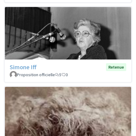
Simone Iff
Retenue
Proposition officielle
5
0