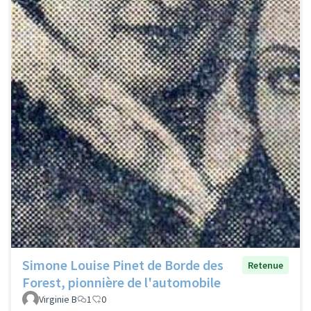
Simone Louise Pinet de Borde des
Retenue
Forest, pionnière de l'automobile
Virginie B
1
0