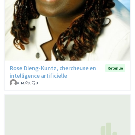
Rose Dieng-Kuntz, chercheuse en
Retenue
intelligence artificielle
A. M.
0
0