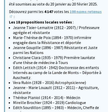
été soumises au vote du 20 janvier au 20 février 2025.
Découvrez parmi les
4 147
votes les
100 noms retenus
:
(S'ouvre dans un nouvel onglet)
Les 18 propositions locales votées
:
Jeanne Tixier-Lemaitre (1912 - 2007) / Professeure
agrégée et résistante
Marie-Thérèse de Poix (1894 - 1970) infirmière
engagée dans la Résistance et déportée
Jeanne Goupille (1896 - 1987) Résistante et Juste
parmi les Nations
Christiane Clara (1935 - 1979) Première lauréate
d’une thèse de médecine à Tours
Edith Lettich (1914 - 1942) Doctoresse des enfants
internés au camp de la Lande de Monts – Déportée à
Auschwitz
Vera Rubin (1928 – 2016) Astrophysicienne)
Jeanne - Marie Louault (1912 – 2011) – Agriculture,
résistante
Thérèse Planiol (1914 – 2014) - Médecin
Mireille Brochier (1924 – 2019) Cardiologue
Edith Sourdillon (1895 – 1983) – Médecin, Cheffe de