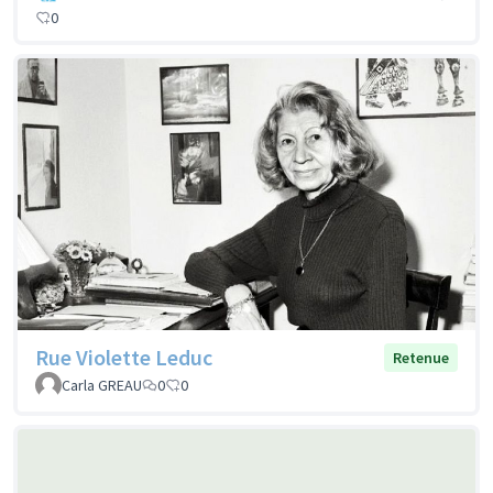
0
Rue Violette Leduc
Retenue
Carla GREAU
0
0