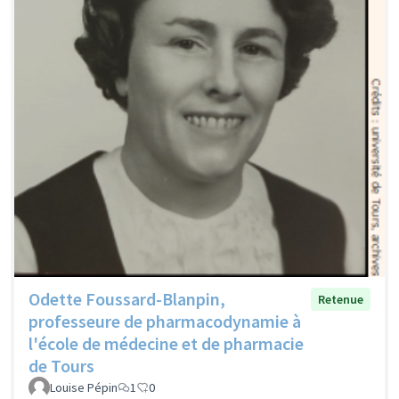
Odette Foussard-Blanpin,
Retenue
professeure de pharmacodynamie à
l'école de médecine et de pharmacie
de Tours
Louise Pépin
1
0