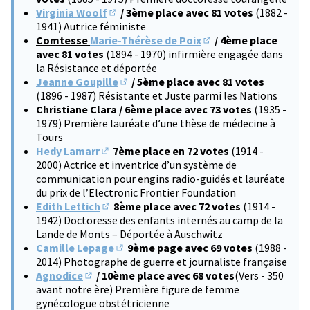
Virginia Woolf
/ 3ème place avec 81 votes
(1882 -
(S'ouvre dans un nouvel onglet)
1941) Autrice féministe
Comtesse
Marie-Thérèse de Poix
/ 4ème place
(S'ouvre dans un nouve
avec 81 votes
(1894 - 1970) infirmière engagée dans
la Résistance et déportée
Jeanne Goupille
/ 5ème place avec 81 votes
(S'ouvre dans un nouvel onglet)
(1896 - 1987) Résistante et Juste parmi les Nations
Christiane Clara / 6ème place avec 73 votes
(1935 -
1979) Première lauréate d’une thèse de médecine à
Tours
Hedy Lamarr
7ème place en 72 votes
(1914 -
(S'ouvre dans un nouvel onglet)
2000) Actrice et inventrice d’un système de
communication pour engins radio-guidés et lauréate
du prix de l’Electronic Frontier Foundation
Edith Lettich
8ème place avec 72 votes
(1914 -
(S'ouvre dans un nouvel onglet)
1942) Doctoresse des enfants internés au camp de la
Lande de Monts – Déportée à Auschwitz
Camille Lepage
9ème page avec 69 votes
(1988 -
(S'ouvre dans un nouvel onglet)
2014) Photographe de guerre et journaliste française
Agnodice
/ 10ème place avec 68 votes
(Vers - 350
(S'ouvre dans un nouvel onglet)
avant notre ère) Première figure de femme
gynécologue obstétricienne