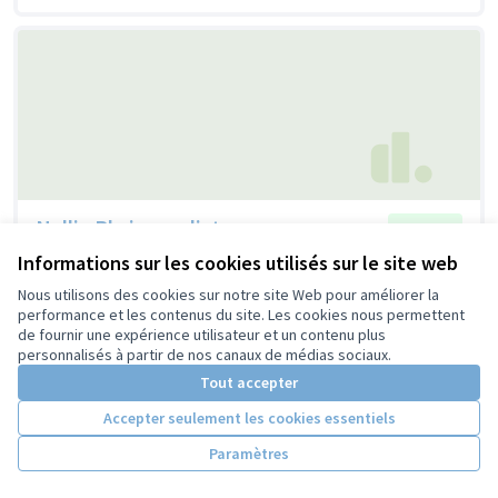
Nellie Bly journaliste
Retenue
La Brigade Olympe de Gouges Collège Anatole France
0
Informations sur les cookies utilisés sur le site web
0
Nous utilisons des cookies sur notre site Web pour améliorer la
performance et les contenus du site. Les cookies nous permettent
de fournir une expérience utilisateur et un contenu plus
personnalisés à partir de nos canaux de médias sociaux.
Tout accepter
Accepter seulement les cookies essentiels
Paramètres