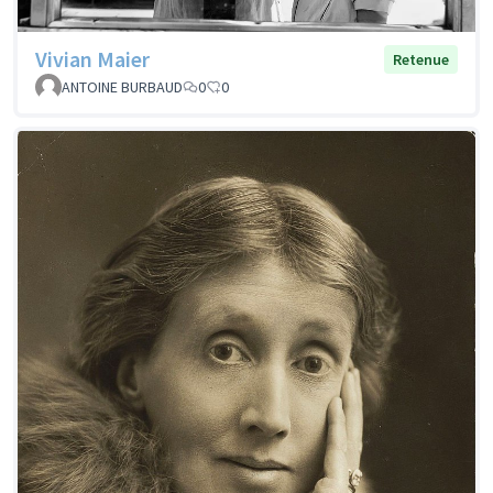
Vivian Maier
Retenue
ANTOINE BURBAUD
0
0