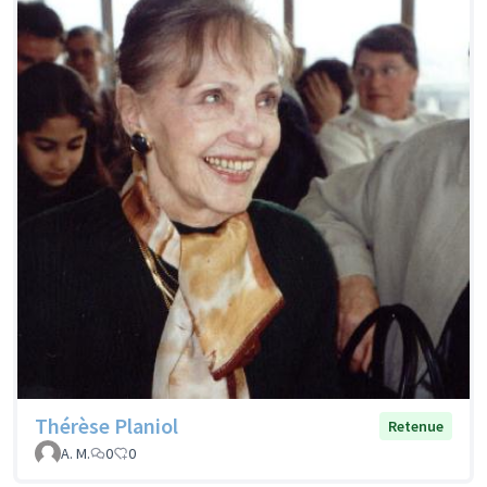
Thérèse Planiol
Retenue
A. M.
0
0