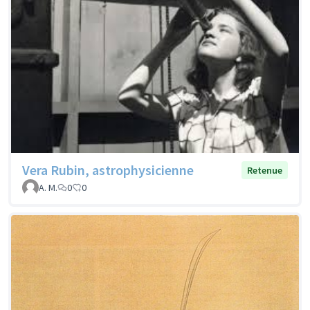
Vera Rubin, astrophysicienne
Retenue
A. M.
0
0