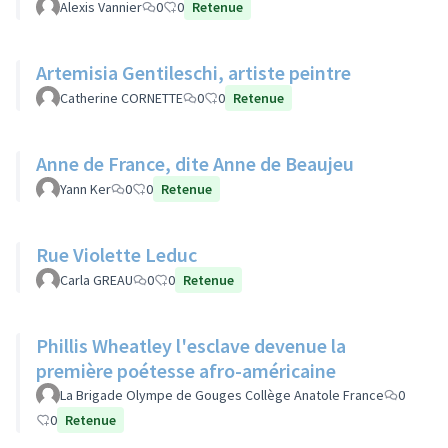
Alexis Vannier
0
0
Retenue
Artemisia Gentileschi, artiste peintre
Catherine CORNETTE
0
0
Retenue
Anne de France, dite Anne de Beaujeu
Yann Ker
0
0
Retenue
Rue Violette Leduc
Carla GREAU
0
0
Retenue
Phillis Wheatley l'esclave devenue la
première poétesse afro-américaine
La Brigade Olympe de Gouges Collège Anatole France
0
0
Retenue