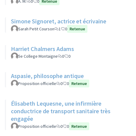
A. M.
0
0
Retenue
Simone Signoret, actrice et écrivaine
Sarah Petit Courson
1
0
Retenue
Harriet Chalmers Adams
5e College Montaigne
0
0
Aspasie, philosophe antique
Proposition officielle
0
0
Retenue
Élisabeth Lequesne, une infirmière
conductrice de transport sanitaire très
engagée
Proposition officielle
0
0
Retenue