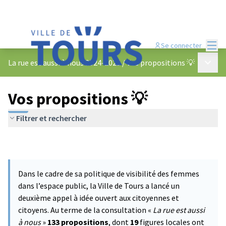
Menu
Se connecter
Menu p
La rue est aussi à nous 2024-2025
/
Vos propositions 💡
Vos propositions 💡
Filtrer et rechercher
Dans le cadre de sa politique de visibilité des femmes
dans l’espace public, la Ville de Tours a lancé un
deuxième appel à idée ouvert aux citoyennes et
citoyens. Au terme de la consultation «
La rue est aussi
à nous
»
133 propositions
, dont
19
figures locales ont