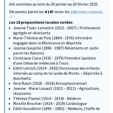
été soumises au vote du 20 janvier au 20 février 2025.
Découvrez parmi les
4 147
votes les
100 noms retenus
:
(S'ouvre dans un nouvel onglet)
Les 18 propositions locales votées
:
Jeanne Tixier-Lemaitre (1912 - 2007) / Professeure
agrégée et résistante
Marie-Thérèse de Poix (1894 - 1970) infirmière
engagée dans la Résistance et déportée
Jeanne Goupille (1896 - 1987) Résistante et Juste
parmi les Nations
Christiane Clara (1935 - 1979) Première lauréate
d’une thèse de médecine à Tours
Edith Lettich (1914 - 1942) Doctoresse des enfants
internés au camp de la Lande de Monts – Déportée à
Auschwitz
Vera Rubin (1928 – 2016) Astrophysicienne)
Jeanne - Marie Louault (1912 – 2011) – Agriculture,
résistante
Thérèse Planiol (1914 – 2014) - Médecin
Mireille Brochier (1924 – 2019) Cardiologue
Edith Sourdillon (1895 – 1983) – Médecin, Cheffe de