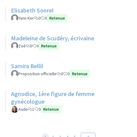
Elisabeth Sonrel
Yann Ker
0
0
Retenue
Madeleine de Scudéry, écrivaine
Zoé
0
0
Retenue
Samira Bellil
Proposition officielle
0
0
Retenue
Agnodice, 1ère figure de femme
gynécologue
Aude
1
0
Retenue