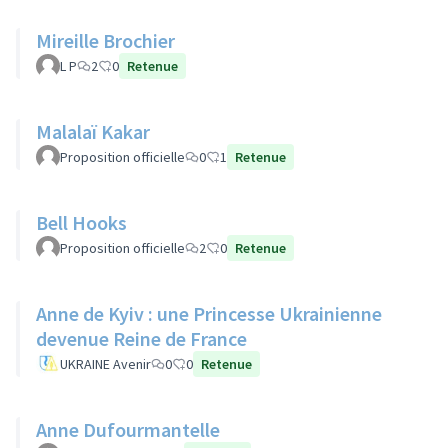
Mireille Brochier
L P
2
0
Retenue
Malalaï Kakar
Proposition officielle
0
1
Retenue
Bell Hooks
Proposition officielle
2
0
Retenue
Anne de Kyiv : une Princesse Ukrainienne
devenue Reine de France
UKRAINE Avenir
0
0
Retenue
Anne Dufourmantelle