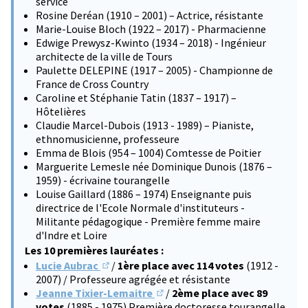
service
Rosine Deréan (1910 – 2001) – Actrice, résistante
Marie-Louise Bloch (1922 – 2017) - Pharmacienne
Edwige Prewysz-Kwinto (1934 – 2018) - Ingénieur
architecte de la ville de Tours
Paulette DELEPINE (1917 – 2005) - Championne de
France de Cross Country
Caroline et Stéphanie Tatin (1837 – 1917) –
Hôtelières
Claudie Marcel-Dubois (1913 - 1989) – Pianiste,
ethnomusicienne, professeure
Emma de Blois (954 – 1004) Comtesse de Poitier
Marguerite Lemesle née Dominique Dunois (1876 –
1959) - écrivaine tourangelle
Louise Gaillard (1886 – 1974) Enseignante puis
directrice de l'Ecole Normale d'instituteurs -
Militante pédagogique - Première femme maire
d'Indre et Loire
Les 10 premières lauréates :
Lucie Aubrac
/
1ère place avec 114 votes
(1912 -
(S'ouvre dans un nouvel onglet)
2007) / Professeure agrégée et résistante
Jeanne Tixier-Lemaitre
/
2ème place avec 89
(S'ouvre dans un nouvel onglet)
votes
(1885 - 1975) Première doctoresse tourangelle