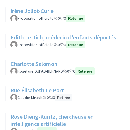
Irène Joliot-Curie
Proposition officielle
0
0
Retenue
Edith Lettich, médecin d'enfants déportés
Proposition officielle
0
0
Retenue
Charlotte Salomon
Roselyne DUPAS-BERNARD
0
0
Retenue
Rue Élisabeth Le Port
Claudie Mirault
0
0
Retirée
Rose Dieng-Kuntz, chercheuse en
intelligence artificielle