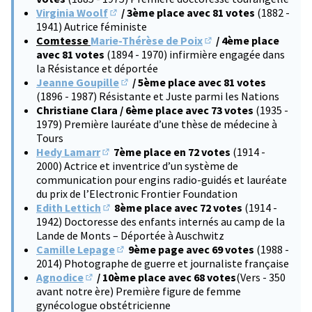
Virginia Woolf
/ 3ème place avec 81 votes
(1882 -
(S'ouvre dans un nouvel onglet)
1941) Autrice féministe
Comtesse
Marie-Thérèse de Poix
/ 4ème place
(S'ouvre dans un nouve
avec 81 votes
(1894 - 1970) infirmière engagée dans
la Résistance et déportée
Jeanne Goupille
/ 5ème place avec 81 votes
(S'ouvre dans un nouvel onglet)
(1896 - 1987) Résistante et Juste parmi les Nations
Christiane Clara / 6ème place avec 73 votes
(1935 -
1979) Première lauréate d’une thèse de médecine à
Tours
Hedy Lamarr
7ème place en 72 votes
(1914 -
(S'ouvre dans un nouvel onglet)
2000) Actrice et inventrice d’un système de
communication pour engins radio-guidés et lauréate
du prix de l’Electronic Frontier Foundation
Edith Lettich
8ème place avec 72 votes
(1914 -
(S'ouvre dans un nouvel onglet)
1942) Doctoresse des enfants internés au camp de la
Lande de Monts – Déportée à Auschwitz
Camille Lepage
9ème page avec 69 votes
(1988 -
(S'ouvre dans un nouvel onglet)
2014) Photographe de guerre et journaliste française
Agnodice
/ 10ème place avec 68 votes
(Vers - 350
(S'ouvre dans un nouvel onglet)
avant notre ère) Première figure de femme
gynécologue obstétricienne