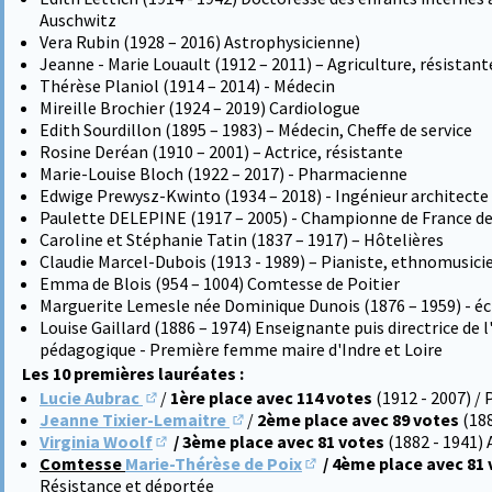
Auschwitz
Vera Rubin (1928 – 2016) Astrophysicienne)
Jeanne - Marie Louault (1912 – 2011) – Agriculture, résistant
Thérèse Planiol (1914 – 2014) - Médecin
Mireille Brochier (1924 – 2019) Cardiologue
Edith Sourdillon (1895 – 1983) – Médecin, Cheffe de service
Rosine Deréan (1910 – 2001) – Actrice, résistante
Marie-Louise Bloch (1922 – 2017) - Pharmacienne
Edwige Prewysz-Kwinto (1934 – 2018) - Ingénieur architecte d
Paulette DELEPINE (1917 – 2005) - Championne de France de
Caroline et Stéphanie Tatin (1837 – 1917) – Hôtelières
Claudie Marcel-Dubois (1913 - 1989) – Pianiste, ethnomusici
Emma de Blois (954 – 1004) Comtesse de Poitier
Marguerite Lemesle née Dominique Dunois (1876 – 1959) - éc
Louise Gaillard (1886 – 1974) Enseignante puis directrice de 
pédagogique - Première femme maire d'Indre et Loire
Les 10 premières lauréates :
Lucie Aubrac
/
1ère place avec 114 votes
(1912 - 2007) /
(S'ouvre dans un nouvel onglet)
Jeanne Tixier-Lemaitre
/
2ème place avec 89 votes
(18
(S'ouvre dans un nouvel onglet)
Virginia Woolf
/ 3ème place avec 81 votes
(1882 - 1941) 
(S'ouvre dans un nouvel onglet)
Comtesse
Marie-Thérèse de Poix
/ 4ème place avec 81
(S'ouvre dans un nouvel 
Résistance et déportée