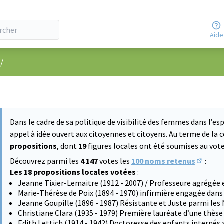
Aide
nu utilisateur
/
Dans le cadre de sa politique de visibilité des femmes dans l’esp
appel à idée ouvert aux citoyennes et citoyens. Au terme de la 
propositions
, dont
19
figures locales ont été soumises au vote 
Découvrez parmi les
4 147
votes les
100 noms retenus
:
(S'ouvre
Les 18 propositions locales votées
:
Jeanne Tixier-Lemaitre (1912 - 2007) / Professeure agrégée 
Marie-Thérèse de Poix (1894 - 1970) infirmière engagée dans
Jeanne Goupille (1896 - 1987) Résistante et Juste parmi les
Christiane Clara (1935 - 1979) Première lauréate d’une thès
Edith Lettich (1914 - 1942) Doctoresse des enfants internés