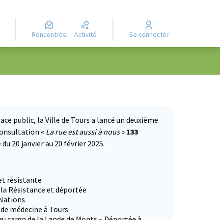
Rencontres
Activité
Se connecter
ace public, la Ville de Tours a lancé un deuxième
consultation «
La rue est aussi à nous
»
133
du 20 janvier au 20 février 2025.
 dans un nouvel onglet)
et résistante
 la Résistance et déportée
 Nations
e de médecine à Tours
 au camp de la Lande de Monts – Déportée à