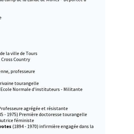
e
e la ville de Tours
 Cross Country
enne, professeure
rivaine tourangelle
l'Ecole Normale d'instituteurs - Militante
 Professeure agrégée et résistante
85 - 1975) Première doctoresse tourangelle
Autrice féministe
 votes
(1894 - 1970) infirmière engagée dans la
onglet)