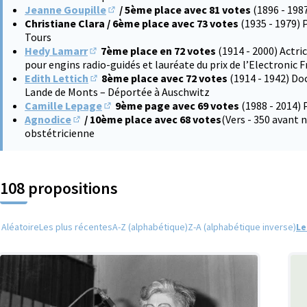
Jeanne Goupille
/ 5ème place avec 81 votes
(1896 - 198
(S'ouvre dans un nouvel onglet)
Christiane Clara / 6ème place avec 73 votes
(1935 - 1979) 
Tours
Hedy Lamarr
7ème place en 72 votes
(1914 - 2000) Actri
(S'ouvre dans un nouvel onglet)
pour engins radio-guidés et lauréate du prix de l’Electronic 
Edith Lettich
8ème place avec 72 votes
(1914 - 1942) Do
(S'ouvre dans un nouvel onglet)
Lande de Monts – Déportée à Auschwitz
Camille Lepage
9ème page avec 69 votes
(1988 - 2014) 
(S'ouvre dans un nouvel onglet)
Agnodice
/ 10ème place avec 68 votes
(Vers - 350 avant
(S'ouvre dans un nouvel onglet)
obstétricienne
108 propositions
Aléatoire
Les plus récentes
A-Z (alphabétique)
Z-A (alphabétique inverse)
Le