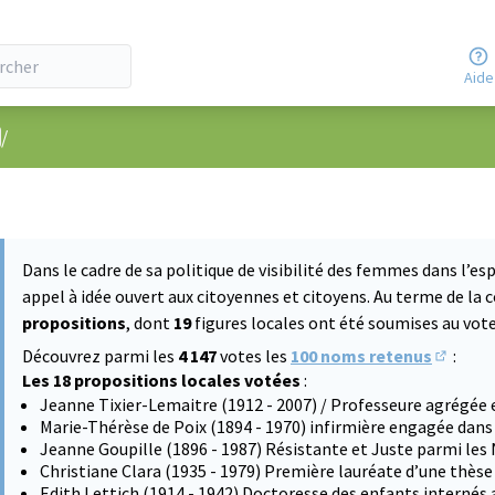
Aide
nu utilisateur
/
Dans le cadre de sa politique de visibilité des femmes dans l’esp
appel à idée ouvert aux citoyennes et citoyens. Au terme de la 
propositions
, dont
19
figures locales ont été soumises au vote 
Découvrez parmi les
4 147
votes les
100 noms retenus
:
(S'ouvre
Les 18 propositions locales votées
:
Jeanne Tixier-Lemaitre (1912 - 2007) / Professeure agrégée 
Marie-Thérèse de Poix (1894 - 1970) infirmière engagée dans
Jeanne Goupille (1896 - 1987) Résistante et Juste parmi les
Christiane Clara (1935 - 1979) Première lauréate d’une thès
Edith Lettich (1914 - 1942) Doctoresse des enfants internés