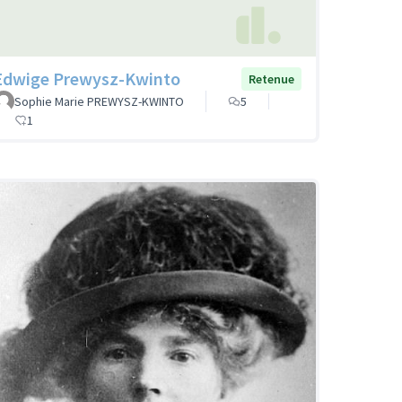
Edwige Prewysz-Kwinto
Retenue
Sophie Marie PREWYSZ-KWINTO
5
1