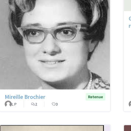
Mireille Brochier
Retenue
L P
2
0