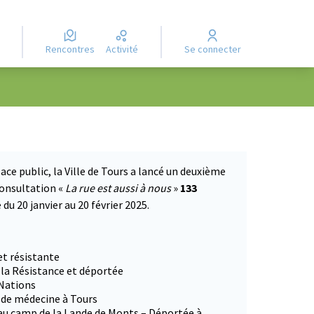
Rencontres
Activité
Se connecter
ace public, la Ville de Tours a lancé un deuxième
consultation «
La rue est aussi à nous
»
133
du 20 janvier au 20 février 2025.
 dans un nouvel onglet)
et résistante
 la Résistance et déportée
 Nations
e de médecine à Tours
 au camp de la Lande de Monts – Déportée à