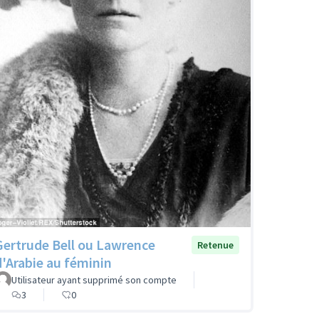
Gertrude Bell ou Lawrence
Retenue
d'Arabie au féminin
Utilisateur ayant supprimé son compte
3
0