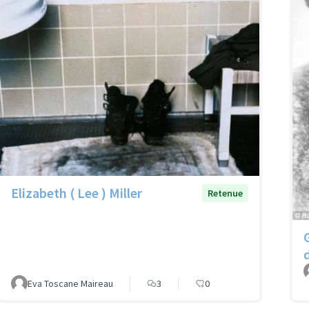
Elizabeth ( Lee ) Miller
Retenue
Eva Toscane Maireau
3
0