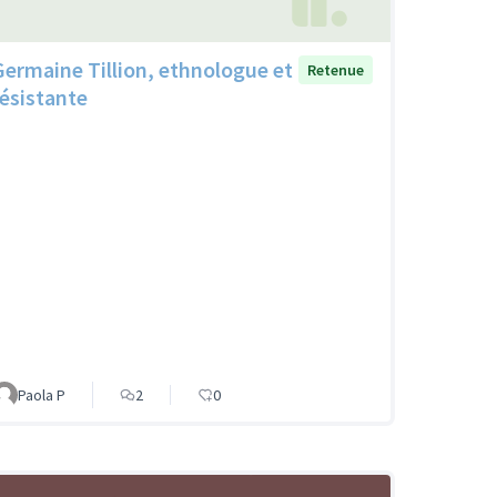
Germaine Tillion, ethnologue et
Retenue
résistante
Paola P
2
0