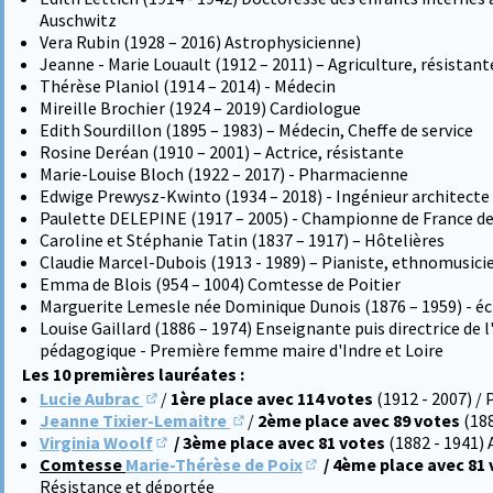
Auschwitz
Vera Rubin (1928 – 2016) Astrophysicienne)
Jeanne - Marie Louault (1912 – 2011) – Agriculture, résistant
Thérèse Planiol (1914 – 2014) - Médecin
Mireille Brochier (1924 – 2019) Cardiologue
Edith Sourdillon (1895 – 1983) – Médecin, Cheffe de service
Rosine Deréan (1910 – 2001) – Actrice, résistante
Marie-Louise Bloch (1922 – 2017) - Pharmacienne
Edwige Prewysz-Kwinto (1934 – 2018) - Ingénieur architecte d
Paulette DELEPINE (1917 – 2005) - Championne de France de
Caroline et Stéphanie Tatin (1837 – 1917) – Hôtelières
Claudie Marcel-Dubois (1913 - 1989) – Pianiste, ethnomusici
Emma de Blois (954 – 1004) Comtesse de Poitier
Marguerite Lemesle née Dominique Dunois (1876 – 1959) - éc
Louise Gaillard (1886 – 1974) Enseignante puis directrice de 
pédagogique - Première femme maire d'Indre et Loire
Les 10 premières lauréates :
Lucie Aubrac
/
1ère place avec 114 votes
(1912 - 2007) /
(S'ouvre dans un nouvel onglet)
Jeanne Tixier-Lemaitre
/
2ème place avec 89 votes
(18
(S'ouvre dans un nouvel onglet)
Virginia Woolf
/ 3ème place avec 81 votes
(1882 - 1941) 
(S'ouvre dans un nouvel onglet)
Comtesse
Marie-Thérèse de Poix
/ 4ème place avec 81
(S'ouvre dans un nouvel 
Résistance et déportée