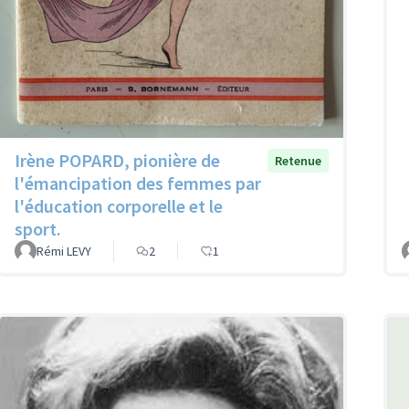
Irène POPARD, pionière de
Retenue
l'émancipation des femmes par
l'éducation corporelle et le
sport.
Rémi LEVY
2
1