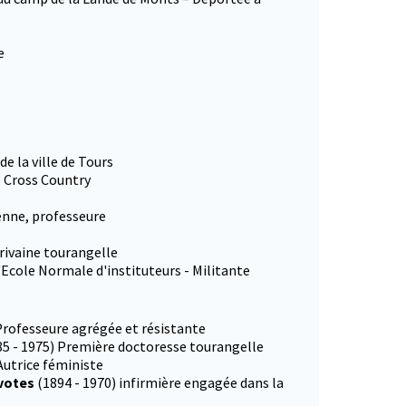
e
e la ville de Tours
 Cross Country
enne, professeure
rivaine tourangelle
l'Ecole Normale d'instituteurs - Militante
 Professeure agrégée et résistante
85 - 1975) Première doctoresse tourangelle
Autrice féministe
 votes
(1894 - 1970) infirmière engagée dans la
onglet)