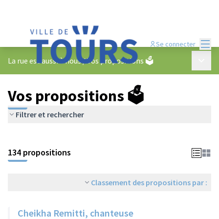
Menu
Se connecter
Menu p
La rue est aussi à nous
/
Vos propositions 🗳️
Vos propositions 🗳️
Filtrer et rechercher
134 propositions
Classement des propositions par :
Cheikha Remitti, chanteuse