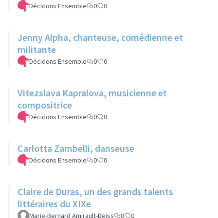
Décidons Ensemble
0
0
Jenny Alpha, chanteuse, comédienne et
militante
Décidons Ensemble
0
0
Vitezslava Kapralova, musicienne et
compositrice
Décidons Ensemble
0
0
Carlotta Zambelli, danseuse
Décidons Ensemble
0
0
Claire de Duras, un des grands talents
littéraires du XIXe
Marie-Bernard Amirault-Deiss
0
0