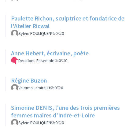
Paulette Richon, sculptrice et fondatrice de
l'Atelier Ricwal
Sylvie POULIQUEN
0
0
Anne Hebert, écrivaine, poète
Décidons Ensemble
0
0
Régine Buzon
Valentin Lamirault
0
0
Simonne DENIS, l'une des trois premières
femmes maires d'Indre-et-Loire
Sylvie POULIQUEN
0
0