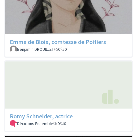
Emma de Blois, comtesse de Poitiers
Benjamin DROUILLET
0
0
Romy Schneider, actrice
Décidons Ensemble
0
0