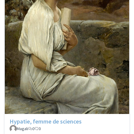
Hypatie, femme de sciences
Magali
0
0