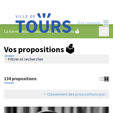
Menu
Se connecter
Menu p
La rue est aussi à nous
/
Vos propositions 🗳️
Vos propositions 🗳️
Filtrer et rechercher
134 propositions
Classement des propositions par :