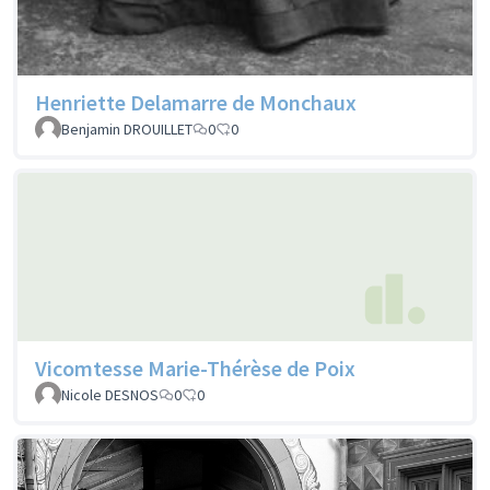
Henriette Delamarre de Monchaux
Benjamin DROUILLET
0
0
Vicomtesse Marie-Thérèse de Poix
Nicole DESNOS
0
0