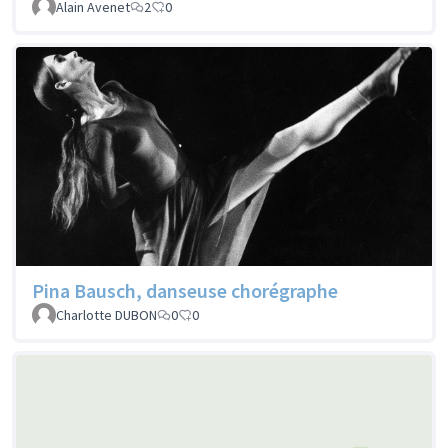
Alain Avenet
2
0
Pina Bausch, danseuse chorégraphe
Charlotte DUBON
0
0