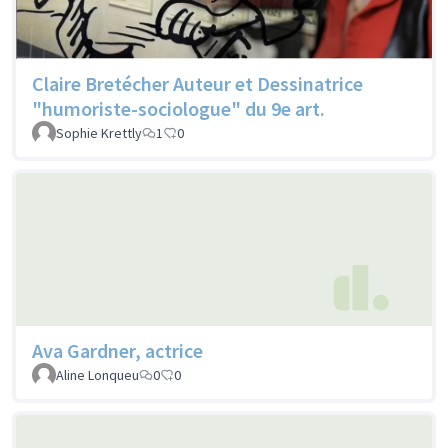
Claire Bretécher Auteur et Dessinatrice
"humoriste-sociologue" du 9e art.
Sophie Krettly
1
0
Ava Gardner, actrice
Aline Lonqueu
0
0