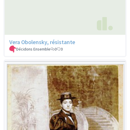
Vera Obolensky, résistante
Décidons Ensemble
0
0