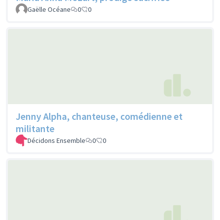
Gaëlle Océane
0
0
Jenny Alpha, chanteuse, comédienne et
militante
Décidons Ensemble
0
0