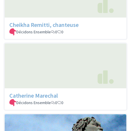
Cheikha Remitti, chanteuse
Décidons Ensemble
0
0
Catherine Marechal
Décidons Ensemble
0
0