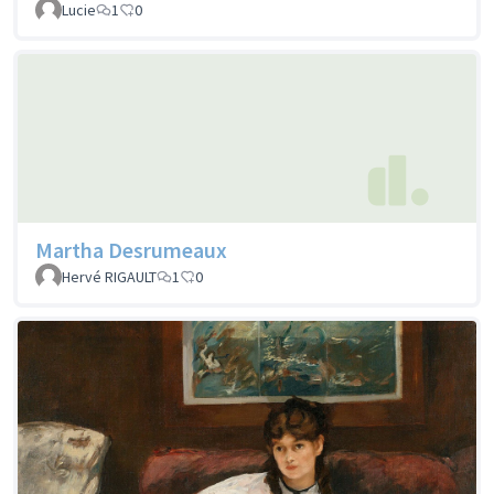
Lucie
1
0
Martha Desrumeaux
Hervé RIGAULT
1
0