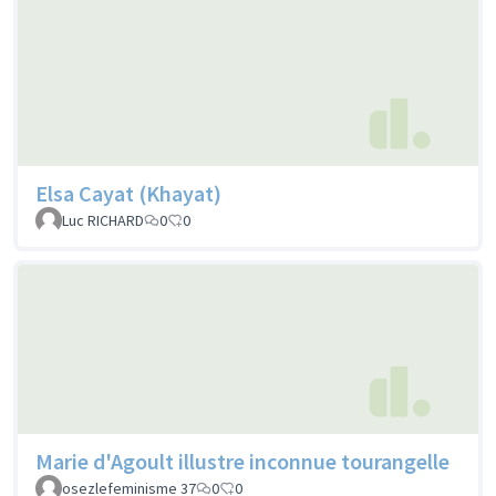
Elsa Cayat (Khayat)
Luc RICHARD
0
0
Marie d'Agoult illustre inconnue tourangelle
osezlefeminisme 37
0
0