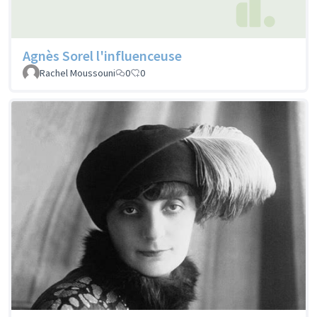
Agnès Sorel l'influenceuse
Rachel Moussouni
0
0