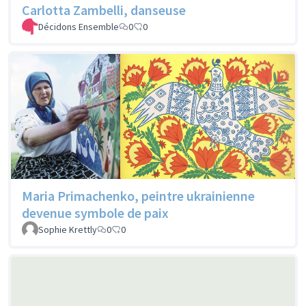
Carlotta Zambelli, danseuse
Décidons Ensemble
0
0
Maria Primachenko, peintre ukrainienne
devenue symbole de paix
Sophie Krettly
0
0