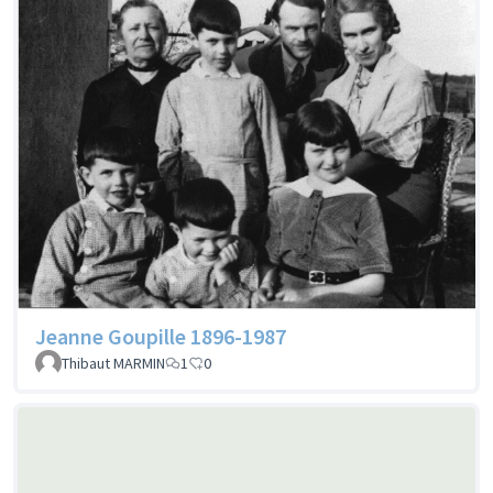
Jeanne Goupille 1896-1987
Thibaut MARMIN
1
0