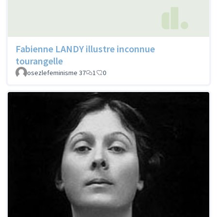
Fabienne LANDY illustre inconnue
tourangelle
osezlefeminisme 37
1
0