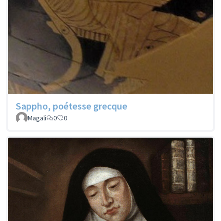
Sappho, poétesse grecque
Magali
0
0