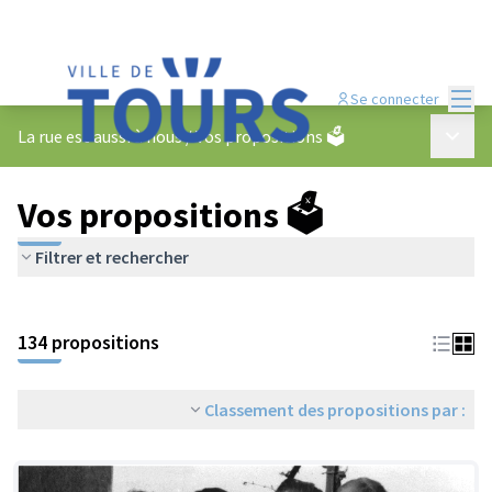
Menu
Se connecter
Menu p
La rue est aussi à nous
/
Vos propositions 🗳️
Vos propositions 🗳️
Filtrer et rechercher
134 propositions
Classement des propositions par :