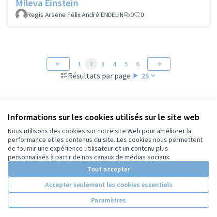
Mileva Einstein
Regis Arsene Félix André ENDELIN
0
0
1
2
3
4
5
6
Résultats par page :
25
Informations sur les cookies utilisés sur le site web
Voir toutes les propositions retirées
Nous utilisons des cookies sur notre site Web pour améliorer la
performance et les contenus du site. Les cookies nous permettent
de fournir une expérience utilisateur et un contenu plus
Conditions d'utilisation
personnalisés à partir de nos canaux de médias sociaux.
Paramètres des cookies
Tout accepter
Accepter seulement les cookies essentiels
Licence Cre
(Lien extern
Paramètres
(Lien externe)
Site réalisé grâce au
logiciel libre Decidim
.
(Lien externe)