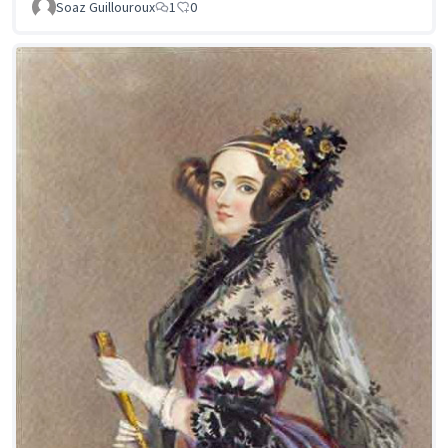
Soaz Guillouroux
1
0