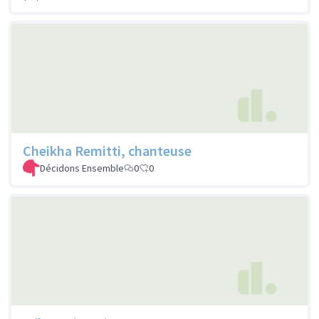
Cheikha Remitti, chanteuse
Décidons Ensemble
0
0