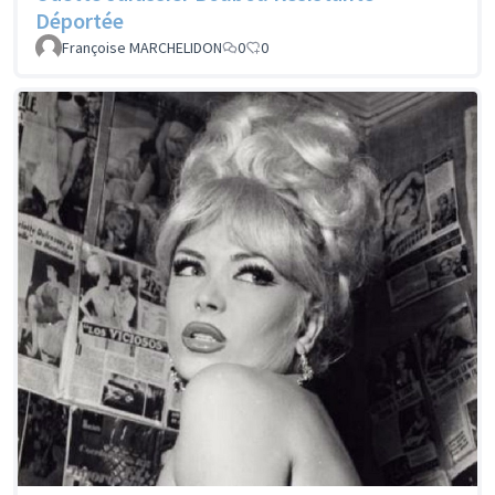
Déportée
Françoise MARCHELIDON
0
0