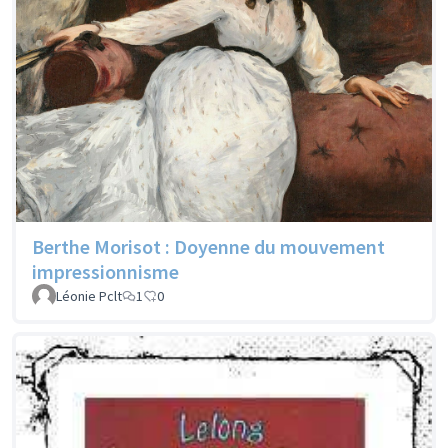
Berthe Morisot : Doyenne du mouvement
impressionnisme
Léonie Pclt
1
0