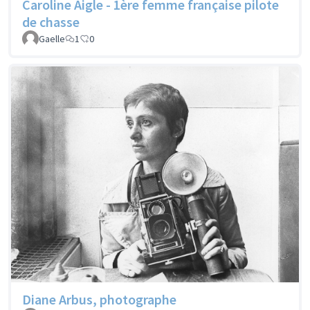
Caroline Aigle - 1ère femme française pilote
de chasse
Gaelle
1
0
Diane Arbus, photographe