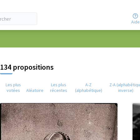
Aide
eur
134 propositions
Les plus
Les plus
A-Z
Z-A (alphabétiq
votées
Aléatoire
récentes
(alphabétique)
inverse)