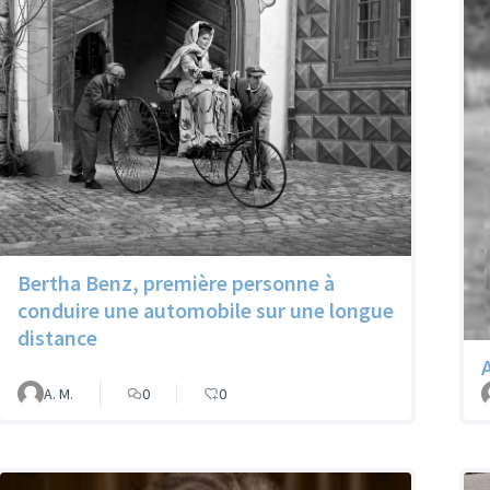
Bertha Benz, première personne à
conduire une automobile sur une longue
distance
A. M.
0
0