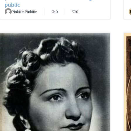
public
Pinkiiie Pinkiiie
0
0