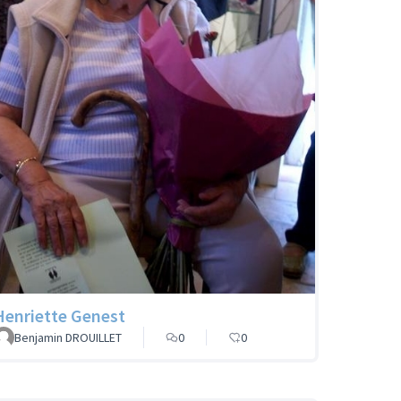
Henriette Genest
Benjamin DROUILLET
0
0