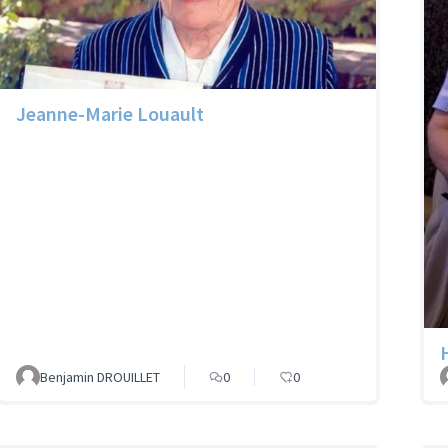
Jeanne-Marie Louault
Benjamin DROUILLET
0
0