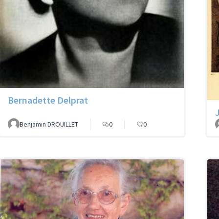
Bernadette Delprat
Benjamin DROUILLET
0
0