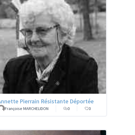
Annette Pierrain Résistante Déportée
Françoise MARCHELIDON
0
0