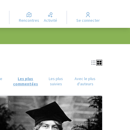
Rencontres
Activité
Se connecter
ue
Les plus
Les plus
Avec le plus
commentées
suivies
d'auteurs