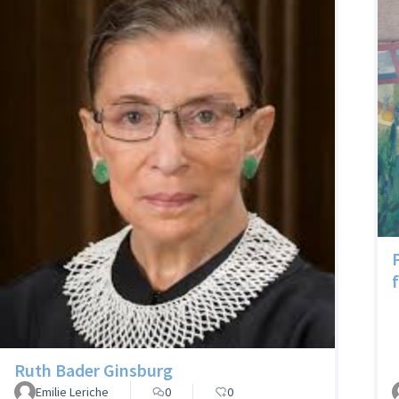
Ruth Bader Ginsburg
Emilie Leriche
0
0