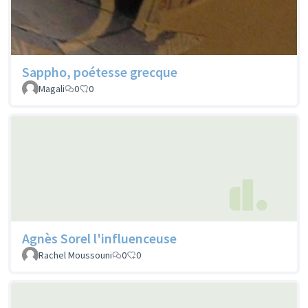
Sappho, poétesse grecque
Magali
0
0
Agnès Sorel l'influenceuse
Rachel Moussouni
0
0