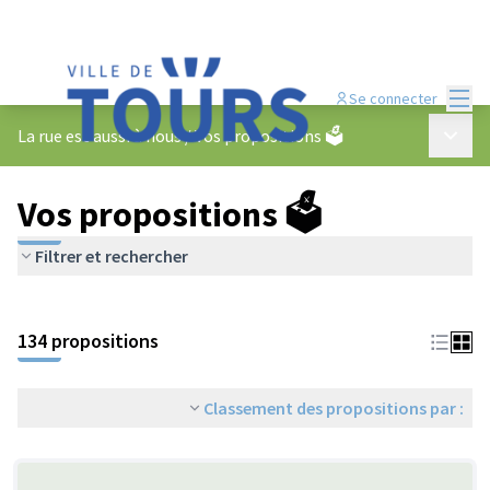
Menu
Se connecter
Menu p
La rue est aussi à nous
/
Vos propositions 🗳️
Vos propositions 🗳️
Filtrer et rechercher
134 propositions
Classement des propositions par :