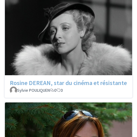
Rosine DEREAN, star du cinéma et résistante
Sylvie POULIQUEN
0
0