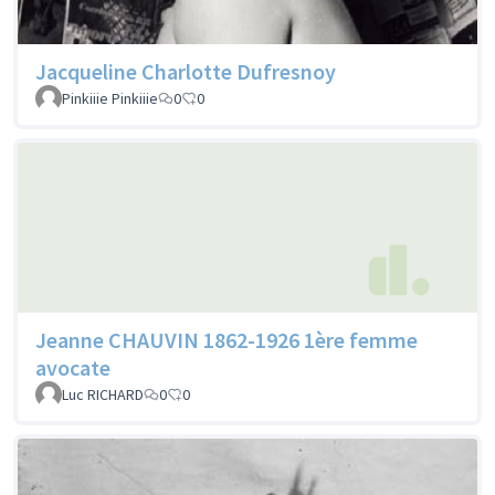
Jacqueline Charlotte Dufresnoy
Pinkiiie Pinkiiie
0
0
Jeanne CHAUVIN 1862-1926 1ère femme
avocate
Luc RICHARD
0
0