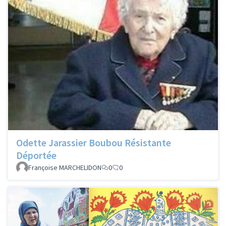
Odette Jarassier Boubou Résistante
Déportée
Françoise MARCHELIDON
0
0