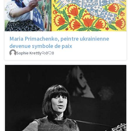
Maria Primachenko, peintre ukrainienne
devenue symbole de paix
Sophie Krettly
0
0