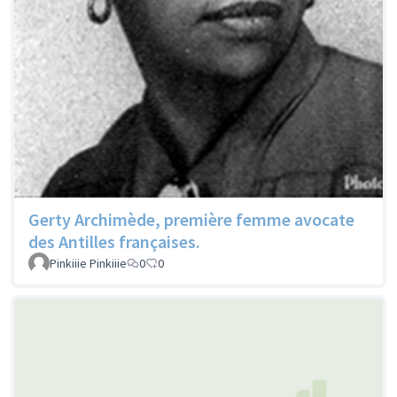
Gerty Archimède, première femme avocate
des Antilles françaises.
Pinkiiie Pinkiiie
0
0