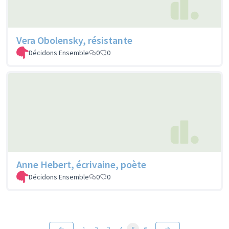
Vera Obolensky, résistante
Décidons Ensemble
0
0
Anne Hebert, écrivaine, poète
Décidons Ensemble
0
0
1
2
3
4
5
6