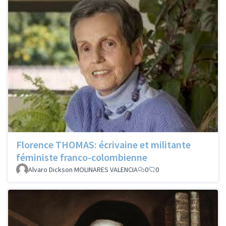
Florence THOMAS: écrivaine et militante
féministe franco-colombienne
Alvaro Dickson MOLINARES VALENCIA
0
0