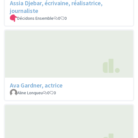
Assia Djebar, écrivaine, réalisatrice,
journaliste
Décidons Ensemble
0
0
Ava Gardner, actrice
Aline Lonqueu
0
0