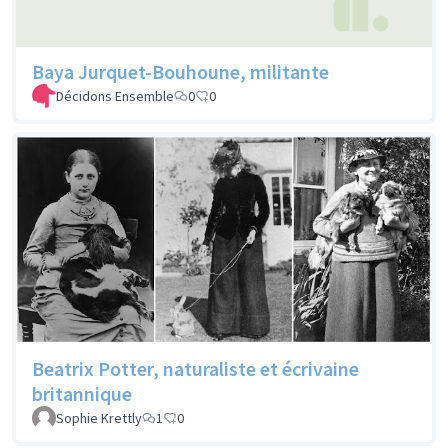
Baya Jurquet-Bouhoune, militante
Décidons Ensemble
0
0
Beatrix Potter, naturaliste et écrivaine
britannique
Sophie Krettly
1
0