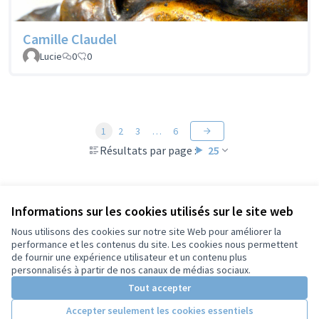
Camille Claudel
Lucie
0
0
1
2
3
…
6
Résultats par page :
25
Voir toutes les propositions retirées
Informations sur les cookies utilisés sur le site web
Nous utilisons des cookies sur notre site Web pour améliorer la
performance et les contenus du site. Les cookies nous permettent
de fournir une expérience utilisateur et un contenu plus
Conditions d'utilisation
personnalisés à partir de nos canaux de médias sociaux.
Paramètres des cookies
Tout accepter
Accepter seulement les cookies essentiels