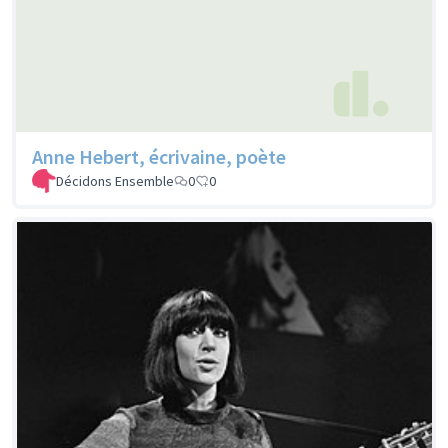
Anne Hebert, écrivaine, poète
Décidons Ensemble
0
0