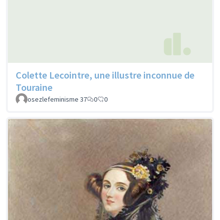
Colette Lecointre, une illustre inconnue de
Touraine
osezlefeminisme 37
0
0