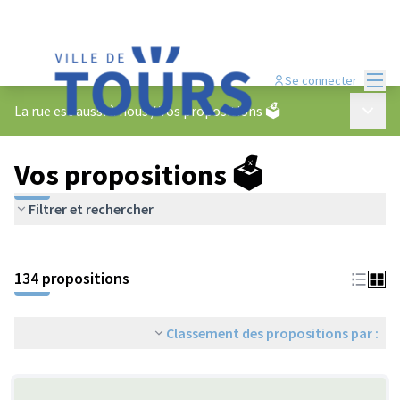
Menu
Se connecter
Menu p
La rue est aussi à nous
/
Vos propositions 🗳️
Vos propositions 🗳️
Filtrer et rechercher
134 propositions
Classement des propositions par :