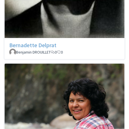
Bernadette Delprat
Benjamin DROUILLET
0
0