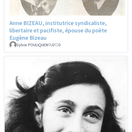
Anne BIZEAU, institutrice syndicaliste,
libertaire et pacifiste, épouse du poète
Eugène Bizeau
Sylvie POULIQUEN
0
0