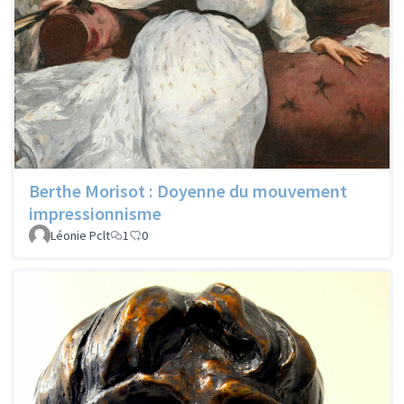
Berthe Morisot : Doyenne du mouvement
impressionnisme
Léonie Pclt
1
0