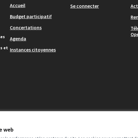
Accueil
Se connecter
Act
Budget participatif
Re
Concertations
Tél
Op
les
Agenda
s et
Instances citoyennes
te web