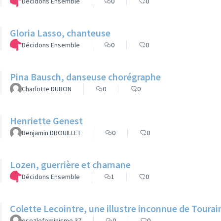
Décidons Ensemble
0
0
Gloria Lasso, chanteuse
Décidons Ensemble
0
0
Pina Bausch, danseuse chorégraphe
Charlotte DUBON
0
0
Henriette Genest
Benjamin DROUILLET
0
0
Lozen, guerrière et chamane
Décidons Ensemble
1
0
Colette Lecointre, une illustre inconnue de Tourai
osezlefeminisme 37
0
0