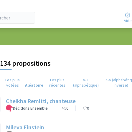
Aide
eur
134 propositions
Les plus
Les plus
A-Z
Z-A (alphabéti
votées
Aléatoire
récentes
(alphabétique)
inverse)
Cheikha Remitti, chanteuse
Décidons Ensemble
0
0
Mileva Einstein