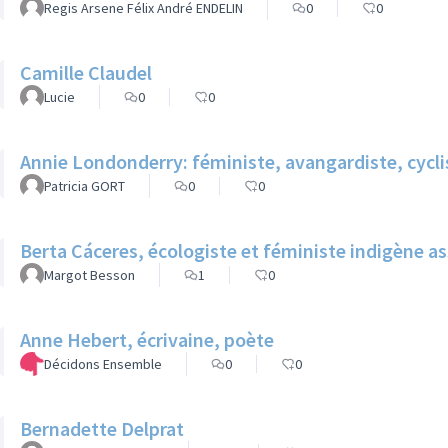
Regis Arsene Félix André ENDELIN
0
0
Camille Claudel
Lucie
0
0
Annie Londonderry: féministe, avangardiste, cycli
Patricia GORT
0
0
Berta Cáceres, écologiste et féministe indigène a
Margot Besson
1
0
Anne Hebert, écrivaine, poète
Décidons Ensemble
0
0
Bernadette Delprat