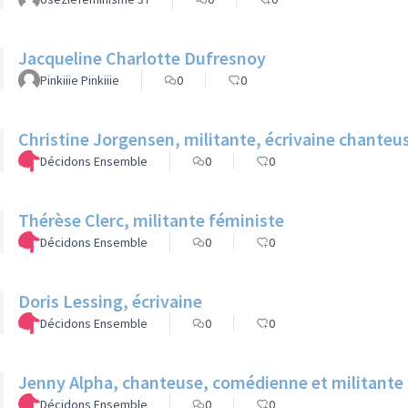
Jacqueline Charlotte Dufresnoy
Pinkiiie Pinkiiie
0
0
Christine Jorgensen, militante, écrivaine chanteu
Décidons Ensemble
0
0
Thérèse Clerc, militante féministe
Décidons Ensemble
0
0
Doris Lessing, écrivaine
Décidons Ensemble
0
0
Jenny Alpha, chanteuse, comédienne et militante
Décidons Ensemble
0
0