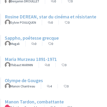
Benjamin DROUILLET
0
0
Rosine DEREAN, star du cinéma et résistante
Sylvie POULIQUEN
0
0
Sappho, poétesse grecque
Magali
0
0
Maria Murzeau 1891-1971
Thibaut MARMIN
0
0
Olympe de Gouges
Manon Chantreau
4
0
Manon Tardon, combattante