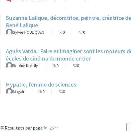
Suzanne Lalique, décoratrice, peintre, créatrice d
René Lalique
Sylvie POULIQUEN
0
0
Agnès Varda : Faire et imaginer sont les moteurs de
écoles de cinéma du monde entier
Sophie Krettly
0
0
Hypatie, femme de sciences
Magali
0
0
Résultats par page :
25