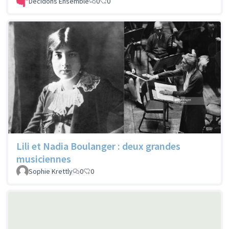
Décidons Ensemble
0
0
Lili et Nadia Boulanger : deux grandes
musiciennes
Sophie Krettly
0
0