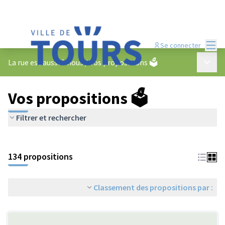
Menu
Se connecter
Menu p
La rue est aussi à nous
/
Vos propositions 🗳️
Vos propositions 🗳️
Filtrer et rechercher
134 propositions
Classement des propositions par :