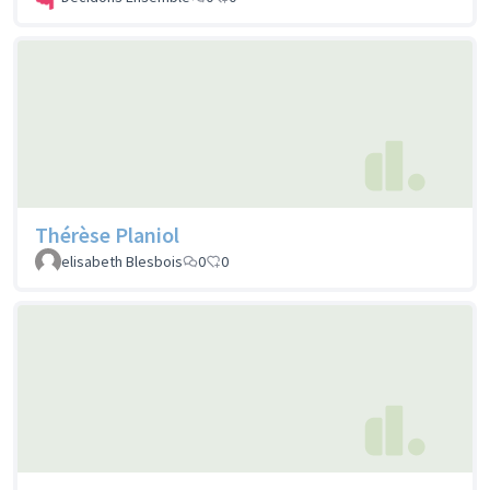
Thérèse Planiol
elisabeth Blesbois
0
0