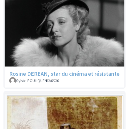
Rosine DEREAN, star du cinéma et résistante
Sylvie POULIQUEN
0
0