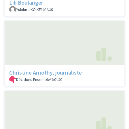
Lili Boulanger
Yukihiro KOIKE
1
0
Christine Arnothy, journaliste
Décidons Ensemble
0
0