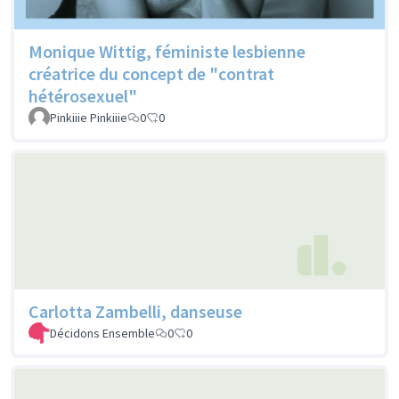
Monique Wittig, féministe lesbienne
créatrice du concept de "contrat
hétérosexuel"
Pinkiiie Pinkiiie
0
0
Carlotta Zambelli, danseuse
Décidons Ensemble
0
0