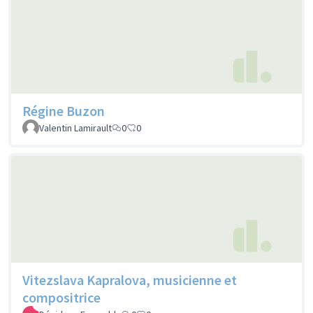
Régine Buzon
Valentin Lamirault
0
0
Vitezslava Kapralova, musicienne et
compositrice