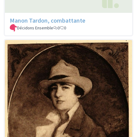
Manon Tardon, combattante
Décidons Ensemble
0
0