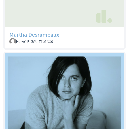
Martha Desrumeaux
Hervé RIGAULT
1
0