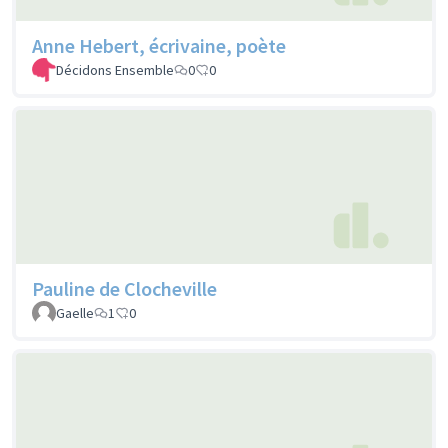
Anne Hebert, écrivaine, poète
Décidons Ensemble
0
0
Pauline de Clocheville
Gaelle
1
0