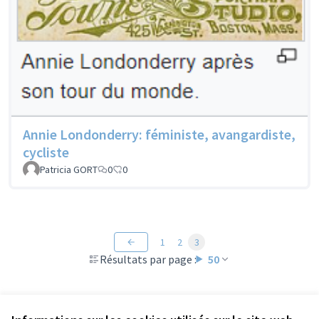
Annie Londonderry: féministe, avangardiste,
cycliste
Patricia GORT
0
0
1
2
3
Résultats par page :
50
Voir toutes les propositions retirées