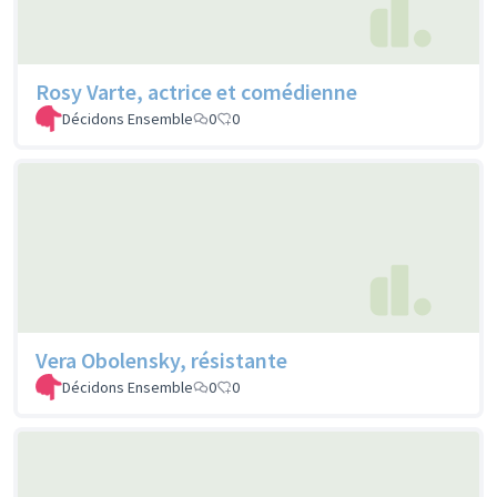
Rosy Varte, actrice et comédienne
Décidons Ensemble
0
0
Vera Obolensky, résistante
Décidons Ensemble
0
0