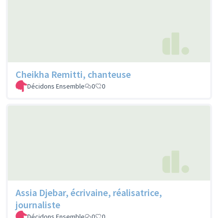
Cheikha Remitti, chanteuse
Décidons Ensemble
0
0
Assia Djebar, écrivaine, réalisatrice,
journaliste
Décidons Ensemble
0
0