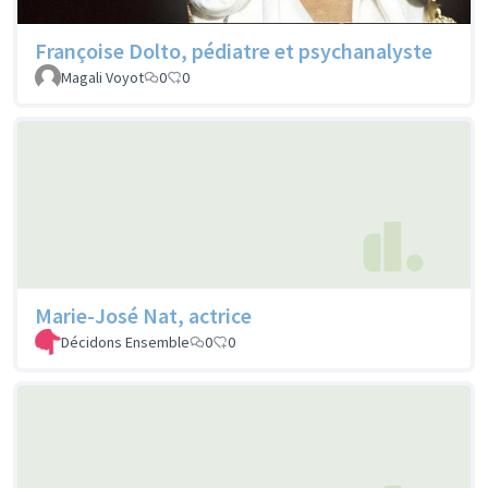
Françoise Dolto, pédiatre et psychanalyste
Magali Voyot
0
0
Marie-José Nat, actrice
Décidons Ensemble
0
0