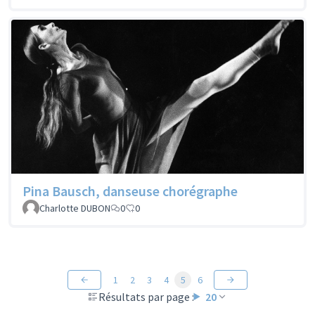
Pina Bausch, danseuse chorégraphe
Charlotte DUBON
0
0
1
2
3
4
5
6
Résultats par page :
20