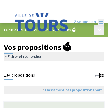
Menu
Se connecter
Menu p
La rue est aussi à nous
/
Vos propositions 🗳️
Vos propositions 🗳️
Filtrer et rechercher
134 propositions
Classement des propositions par :