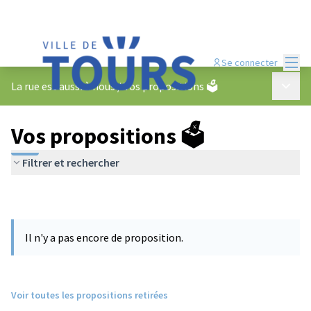
Menu
Se connecter
Menu p
La rue est aussi à nous
/
Vos propositions 🗳️
Vos propositions 🗳️
Filtrer et rechercher
Il n'y a pas encore de proposition.
Voir toutes les propositions retirées