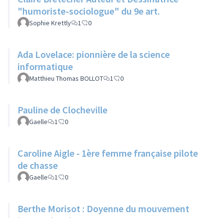
"humoriste-sociologue" du 9e art.
Sophie Krettly
1
0
Ada Lovelace: pionnière de la science
informatique
Matthieu Thomas BOLLOT
1
0
Pauline de Clocheville
Gaelle
1
0
Caroline Aigle - 1ère femme française pilote
de chasse
Gaelle
1
0
Berthe Morisot : Doyenne du mouvement