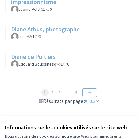
impressionnisme
Léonie Pclt
1
0
Diane Arbus, photographe
Lucie
1
0
Diane de Poitiers
Edouard Boussinesq
1
0
1
2
3
…
6
Résultats par page :
25
Informations sur les cookies utilisés sur le site web
Voir toutes les propositions retirées
Nous utilisons des cookies sur notre site Web pour améliorer la