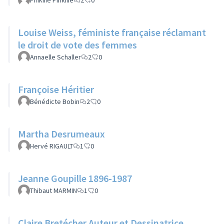
Pinkiiie Pinkiiie
2
0
Louise Weiss, féministe française réclamant
le droit de vote des femmes
Annaelle Schaller
2
0
Françoise Héritier
Bénédicte Bobin
2
0
Martha Desrumeaux
Hervé RIGAULT
1
0
Jeanne Goupille 1896-1987
Thibaut MARMIN
1
0
Claire Bretécher Auteur et Dessinatrice