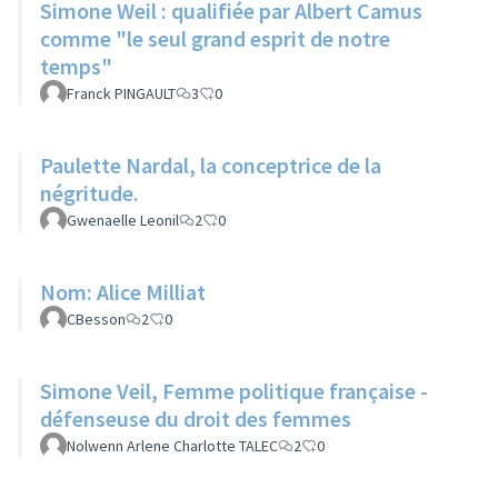
Simone Weil : qualifiée par Albert Camus
comme "le seul grand esprit de notre
temps"
Franck PINGAULT
3
0
Paulette Nardal, la conceptrice de la
négritude.
Gwenaelle Leonil
2
0
Nom: Alice Milliat
CBesson
2
0
Simone Veil, Femme politique française -
défenseuse du droit des femmes
Nolwenn Arlene Charlotte TALEC
2
0