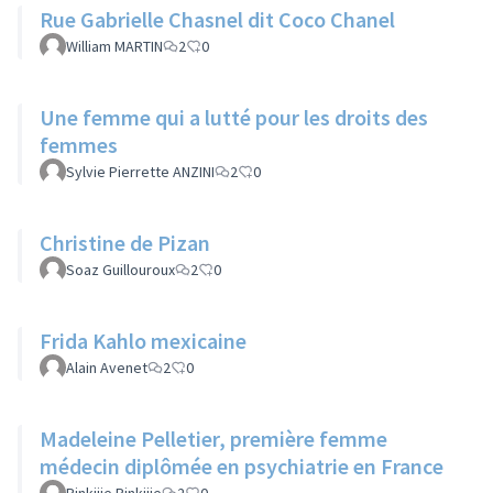
Rue Gabrielle Chasnel dit Coco Chanel
William MARTIN
2
0
Une femme qui a lutté pour les droits des
femmes
Sylvie Pierrette ANZINI
2
0
Christine de Pizan
Soaz Guillouroux
2
0
Frida Kahlo mexicaine
Alain Avenet
2
0
Madeleine Pelletier, première femme
médecin diplômée en psychiatrie en France