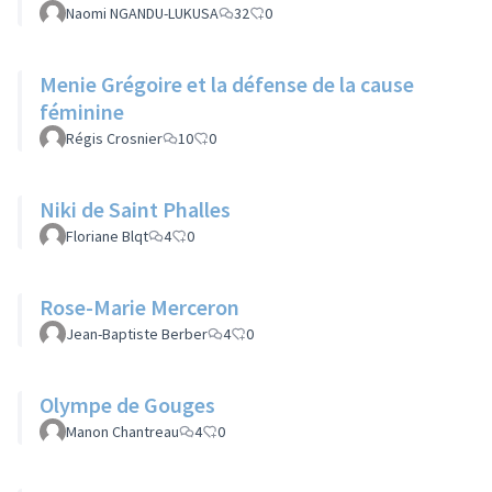
Naomi NGANDU-LUKUSA
32
0
Menie Grégoire et la défense de la cause
féminine
Régis Crosnier
10
0
Niki de Saint Phalles
Floriane Blqt
4
0
Rose-Marie Merceron
Jean-Baptiste Berber
4
0
Olympe de Gouges
Manon Chantreau
4
0