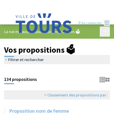
Menu
Se connecter
Menu p
La rue est aussi à nous
/
Vos propositions 🗳️
Vos propositions 🗳️
Filtrer et rechercher
134 propositions
Classement des propositions par :
Proposition nom de femme