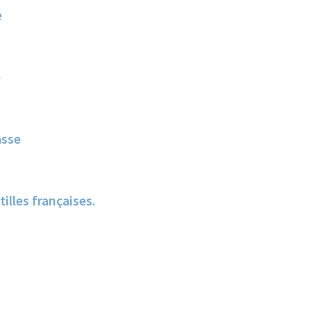
e
e
asse
lles françaises.