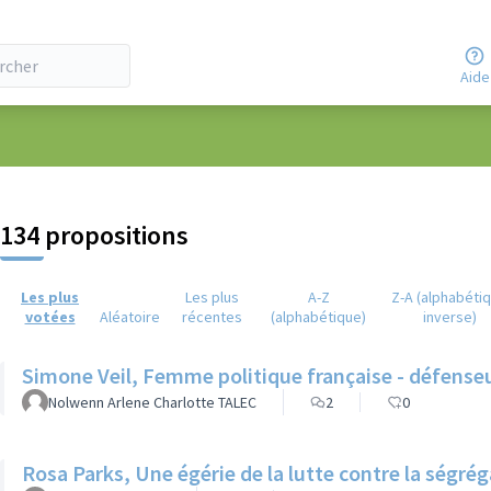
Aide
eur
134 propositions
Les plus
Les plus
A-Z
Z-A (alphabéti
votées
Aléatoire
récentes
(alphabétique)
inverse)
Simone Veil, Femme politique française - défense
Nolwenn Arlene Charlotte TALEC
2
0
Rosa Parks, Une égérie de la lutte contre la ségrég