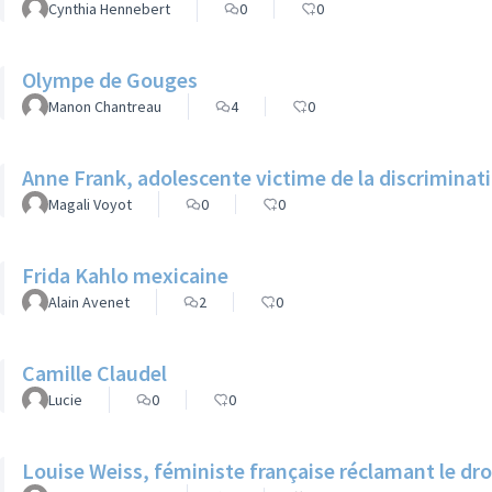
Cynthia Hennebert
0
0
Olympe de Gouges
Manon Chantreau
4
0
Anne Frank, adolescente victime de la discriminati
Magali Voyot
0
0
Frida Kahlo mexicaine
Alain Avenet
2
0
Camille Claudel
Lucie
0
0
Louise Weiss, féministe française réclamant le dr