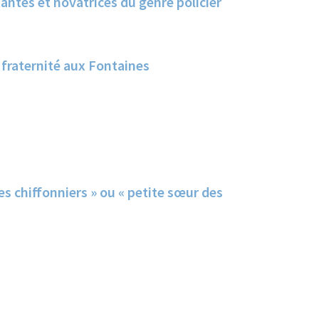
tantes et novatrices du genre policier
e fraternité aux Fontaines
 chiffonniers » ou « petite sœur des