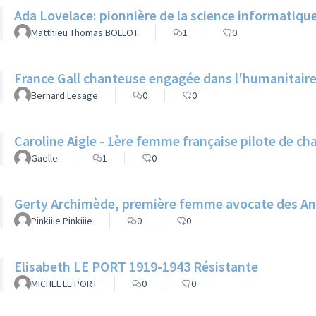
Ada Lovelace: pionnière de la science informatiqu
Matthieu Thomas BOLLOT
1
0
France Gall chanteuse engagée dans l'humanitair
Bernard Lesage
0
0
Caroline Aigle - 1ère femme française pilote de ch
Gaelle
1
0
Gerty Archimède, première femme avocate des Anti
Pinkiiie Pinkiiie
0
0
Elisabeth LE PORT 1919-1943 Résistante
MICHEL LE PORT
0
0