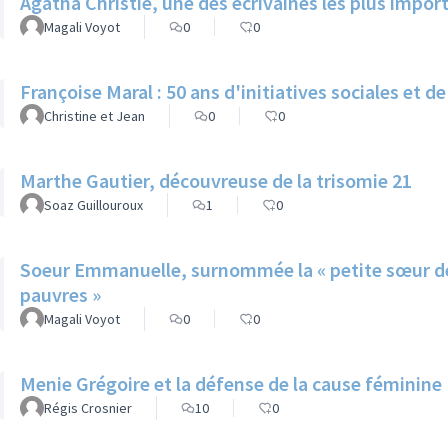
Agatha Christie, une des écrivaines les plus impor
Magali Voyot
0
0
Françoise Maral : 50 ans d'initiatives sociales et d
Christine et Jean
0
0
Marthe Gautier, découvreuse de la trisomie 21
Soaz Guillouroux
1
0
Soeur Emmanuelle, surnommée la « petite sœur des
pauvres »
Magali Voyot
0
0
Menie Grégoire et la défense de la cause féminine
Régis Crosnier
10
0