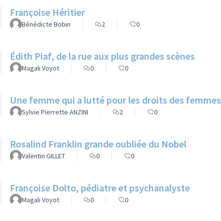
Françoise Héritier
Bénédicte Bobin
2
0
Édith Piaf, de la rue aux plus grandes scènes
Magali Voyot
0
0
Une femme qui a lutté pour les droits des femmes
Sylvie Pierrette ANZINI
2
0
Rosalind Franklin grande oubliée du Nobel
Valentin GILLET
0
0
Françoise Dolto, pédiatre et psychanalyste
Magali Voyot
0
0