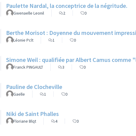
Paulette Nardal, la conceptrice de la négritude.
Gwenaelle Leonil
2
0
Berthe Morisot : Doyenne du mouvement impress
Léonie Pclt
1
0
Simone Weil : qualifiée par Albert Camus comme "l
Franck PINGAULT
3
0
Pauline de Clocheville
Gaelle
1
0
Niki de Saint Phalles
Floriane Blqt
4
0