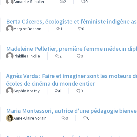
Annaelle Schaller
2
0
Berta Cáceres, écologiste et féministe indigène a
Margot Besson
1
0
Madeleine Pelletier, première femme médecin dip
Pinkiiie Pinkiiie
2
0
Agnès Varda : Faire et imaginer sont les moteurs de
écoles de cinéma du monde entier
Sophie Krettly
0
0
Maria Montessori, autrice d'une pédagogie bienveil
Anne-Claire Vorain
0
0