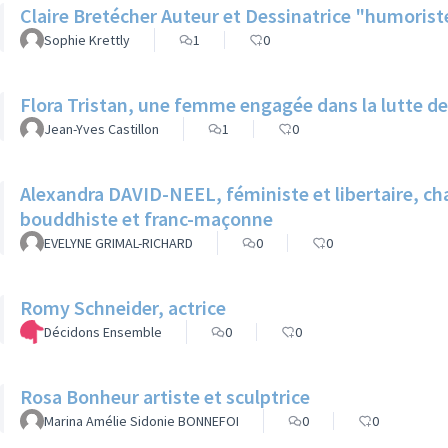
Claire Bretécher Auteur
Sophie Krettly
1
0
Flora Tristan, une femme engagée dans la lutte des
Jean-Yves Castillon
1
0
Alexandra DAVID-NEEL, féministe et libertaire, ch
bouddhiste et franc-maçonne
EVELYNE GRIMAL-RICHARD
0
0
Romy Schneider, actrice
Décidons Ensemble
0
0
Rosa Bonheur artiste et sculptrice
Marina Amélie Sidonie BONNEFOI
0
0