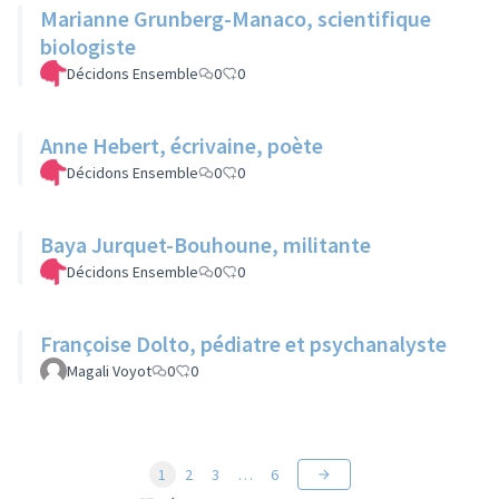
Marianne Grunberg-Manaco, scientifique
biologiste
Décidons Ensemble
0
0
Anne Hebert, écrivaine, poète
Décidons Ensemble
0
0
Baya Jurquet-Bouhoune, militante
Décidons Ensemble
0
0
Françoise Dolto, pédiatre et psychanalyste
Magali Voyot
0
0
1
2
3
…
6