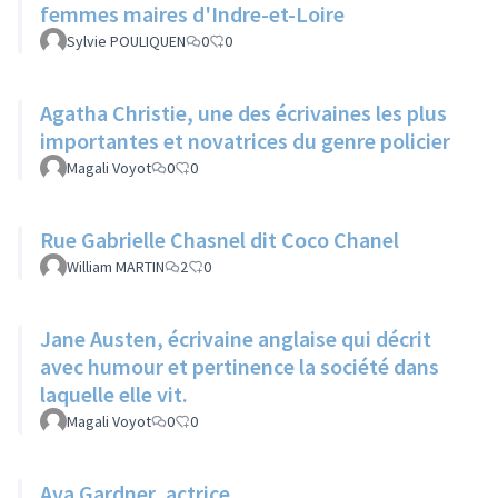
femmes maires d'Indre-et-Loire
Sylvie POULIQUEN
0
0
Agatha Christie, une des écrivaines les plus
importantes et novatrices du genre policier
Magali Voyot
0
0
Rue Gabrielle Chasnel dit Coco Chanel
William MARTIN
2
0
Jane Austen, écrivaine anglaise qui décrit
avec humour et pertinence la société dans
laquelle elle vit.
Magali Voyot
0
0
Ava Gardner, actrice