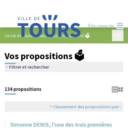
Menu
Se connecter
Menu p
La rue est aussi à nous
/
Vos propositions 🗳️
Vos propositions 🗳️
Filtrer et rechercher
134 propositions
Classement des propositions par :
Simonne DENIS, l'une des trois premières