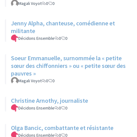
congestion cérébrale
Magali Voyot
0
0
Jenny Alpha, chanteuse, comédienne et
militante
Décidons Ensemble
0
0
Soeur Emmanuelle, surnommée la « petite
sœur des chiffonniers » ou « petite sœur des
pauvres »
Magali Voyot
0
0
Christine Arnothy, journaliste
Décidons Ensemble
0
0
Olga Bancic, combattante et résistante
Décidons Ensemble
0
0