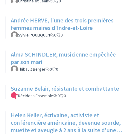
Christine et Jean
0
0
Andrée HERVE, l'une des trois premières
femmes maires d'Indre-et-Loire
Sylvie POULIQUEN
0
0
Alma SCHINDLER, musicienne empêchée
par son mari
Thibault Berger
0
0
Suzanne Belair, résistante et combattante
Décidons Ensemble
0
0
Helen Keller, écrivaine, activiste et
conférencière américaine, devenue sourde,
muette et aveugle à 2 ans à la suite d'une