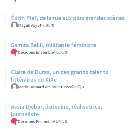
Édith Piaf, de la rue aux plus grandes scènes
Magali Voyot
0
0
Samira Bellil, militante féministe
Décidons Ensemble
0
0
Claire de Duras, un des grands talents
littéraires du XIXe
Marie-Bernard Amirault-Deiss
0
0
Assia Djebar, écrivaine, réalisatrice,
journaliste
Décidons Ensemble
0
0