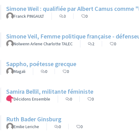
Simone Weil : qualifiée par Albert Camus comme "l
Franck PINGAULT
3
0
Simone Veil, Femme politique française - défense
Nolwenn Arlene Charlotte TALEC
2
0
Sappho, poétesse grecque
Magali
0
0
Samira Bellil, militante féministe
Décidons Ensemble
0
0
Ruth Bader Ginsburg
Emilie Leriche
0
0