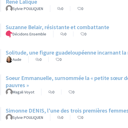
René Lalique
Sylvie POULIQUEN
0
0
Suzanne Belair, résistante et combattante
Décidons Ensemble
0
0
Solitude, une figure guadeloupéenne incarnant la 
Aude
0
0
Soeur Emmanuelle, surnommée la « petite sœur des
pauvres »
Magali Voyot
0
0
Simonne DENIS, l'une des trois premières femmes
Sylvie POULIQUEN
0
0