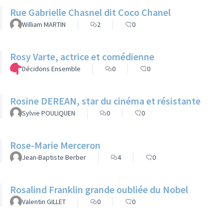
Rue Gabrielle Chasnel dit Coco Chanel
William MARTIN
2
0
Rosy Varte, actrice et comédienne
Décidons Ensemble
0
0
Rosine DEREAN, star du cinéma et résistante
Sylvie POULIQUEN
0
0
Rose-Marie Merceron
Jean-Baptiste Berber
4
0
Rosalind Franklin grande oubliée du Nobel
Valentin GILLET
0
0