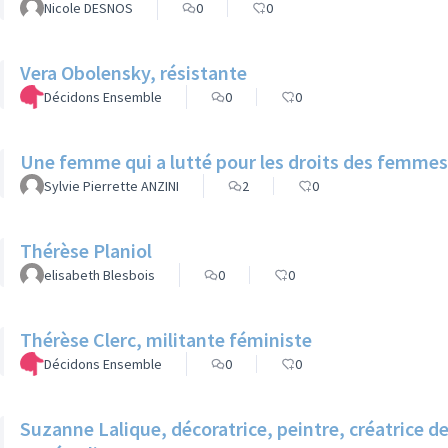
Nicole DESNOS
0
0
Vera Obolensky, résistante
Décidons Ensemble
0
0
Une femme qui a lutté pour les droits des femmes
Sylvie Pierrette ANZINI
2
0
Thérèse Planiol
elisabeth Blesbois
0
0
Thérèse Clerc, militante féministe
Décidons Ensemble
0
0
Suzanne Lalique, décoratrice, peintre, créatrice d