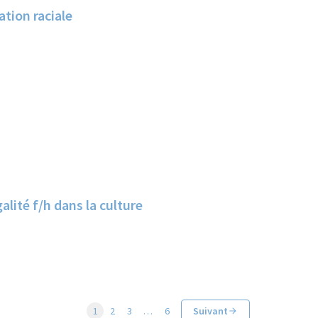
ation raciale
alité f/h dans la culture
1
2
3
…
6
Suivant