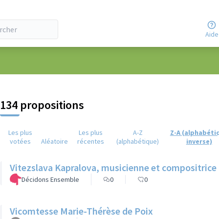
Aide
eur
134 propositions
Les plus
Les plus
A-Z
Z-A (alphabéti
votées
Aléatoire
récentes
(alphabétique)
inverse)
Vitezslava Kapralova, musicienne et compositrice
Décidons Ensemble
0
0
Vicomtesse Marie-Thérèse de Poix