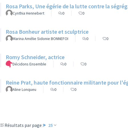
Rosa Parks, Une égérie de la lutte contre la ségrég
Cynthia Hennebert
0
0
Rosa Bonheur artiste et sculptrice
Marina Amélie Sidonie BONNEFOI
0
0
Romy Schneider, actrice
Décidons Ensemble
0
0
Reine Prat, haute fonctionnaire militante pour l'ég
Aline Lonqueu
0
0
Résultats par page :
25