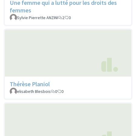
Une femme qui a lutté pour les droits des
femmes
Sylvie Pierrette ANZINI
2
0
Thérèse Planiol
elisabeth Blesbois
0
0