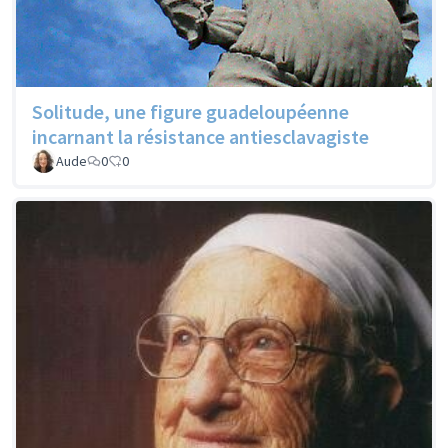
Solitude, une figure guadeloupéenne
incarnant la résistance antiesclavagiste
Aude
0
0