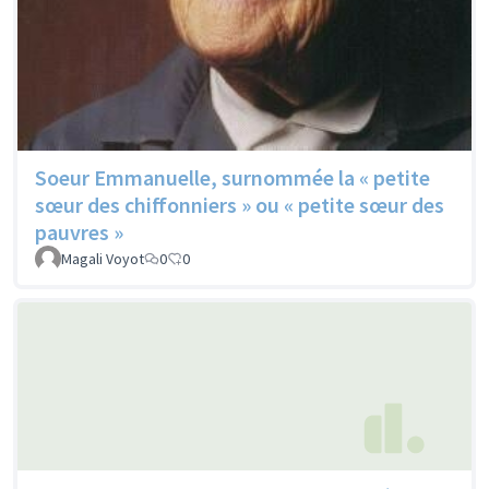
Soeur Emmanuelle, surnommée la « petite
sœur des chiffonniers » ou « petite sœur des
pauvres »
Magali Voyot
0
0