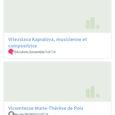
Vitezslava Kapralova, musicienne et
compositrice
Décidons Ensemble
0
0
Vicomtesse Marie-Thérèse de Poix
Nicole DESNOS
0
0