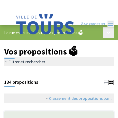
Menu
Se connecter
Menu p
La rue est aussi à nous
/
Vos propositions 🗳️
Vos propositions 🗳️
Filtrer et rechercher
134 propositions
Classement des propositions par :