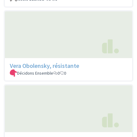
Vera Obolensky, résistante
Décidons Ensemble
0
0