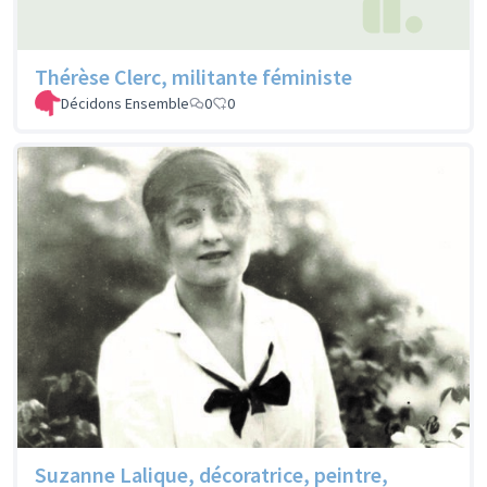
Thérèse Clerc, militante féministe
Décidons Ensemble
0
0
Suzanne Lalique, décoratrice, peintre,