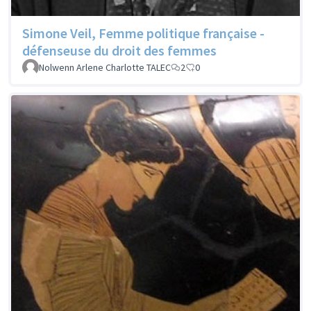
Simone Veil, Femme politique française -
défenseuse du droit des femmes
Nolwenn Arlene Charlotte TALEC
2
0