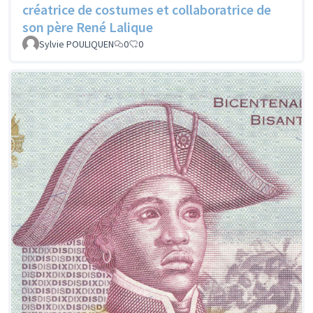
créatrice de costumes et collaboratrice de
son père René Lalique
Sylvie POULIQUEN
0
0