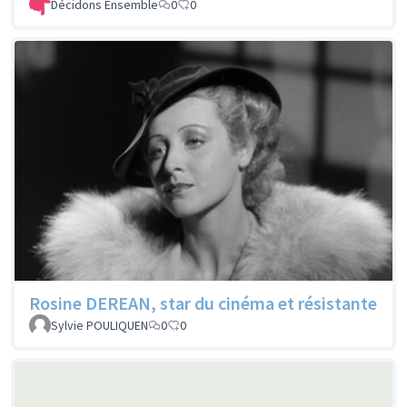
Décidons Ensemble
0
0
Rosine DEREAN, star du cinéma et résistante
Sylvie POULIQUEN
0
0