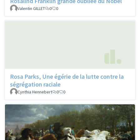
Rosalind Franklin grande oubliée du Nobel
Valentin GILLET
0
0
Rosa Parks, Une égérie de la lutte contre la
ségrégation raciale
Cynthia Hennebert
0
0