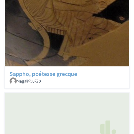
Sappho, poétesse grecque
Magali
0
0