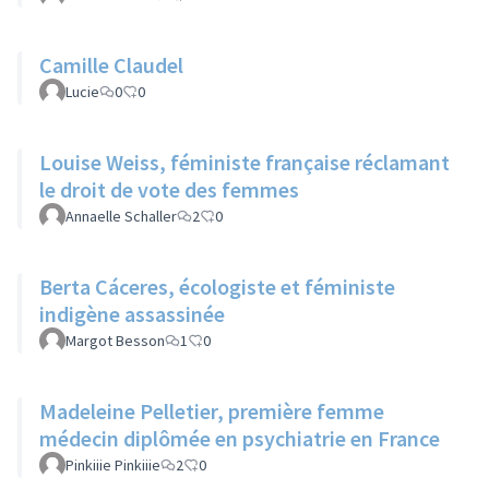
Camille Claudel
Lucie
0
0
Louise Weiss, féministe française réclamant
le droit de vote des femmes
Annaelle Schaller
2
0
Berta Cáceres, écologiste et féministe
indigène assassinée
Margot Besson
1
0
Madeleine Pelletier, première femme
médecin diplômée en psychiatrie en France
Pinkiiie Pinkiiie
2
0