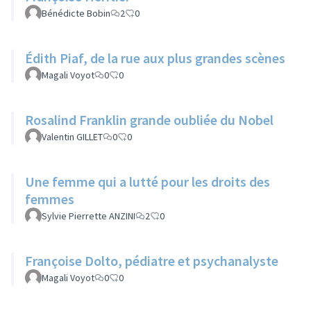
Bénédicte Bobin
2
0
Édith Piaf, de la rue aux plus grandes scènes
Magali Voyot
0
0
Rosalind Franklin grande oubliée du Nobel
Valentin GILLET
0
0
Une femme qui a lutté pour les droits des
femmes
Sylvie Pierrette ANZINI
2
0
Françoise Dolto, pédiatre et psychanalyste
Magali Voyot
0
0