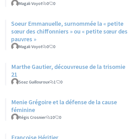
Magali Voyot
0
0
Soeur Emmanuelle, surnommée la « petite
sœur des chiffonniers » ou « petite sœur des
pauvres »
Magali Voyot
0
0
Marthe Gautier, découvreuse de la trisomie
21
Soaz Guillouroux
1
0
Menie Grégoire et la défense de la cause
féminine
Régis Crosnier
10
0
Françoise Héritier