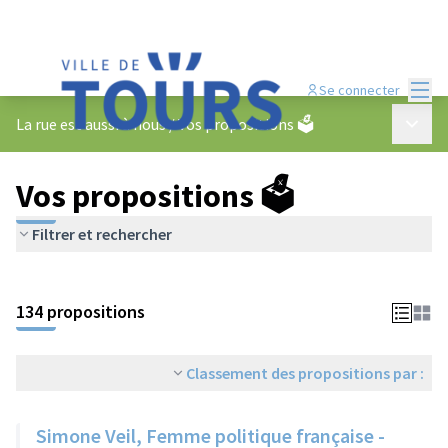
Menu
Se connecter
Menu p
La rue est aussi à nous
/
Vos propositions 🗳️
Vos propositions 🗳️
Filtrer et rechercher
134 propositions
Classement des propositions par :
Simone Veil, Femme politique française -