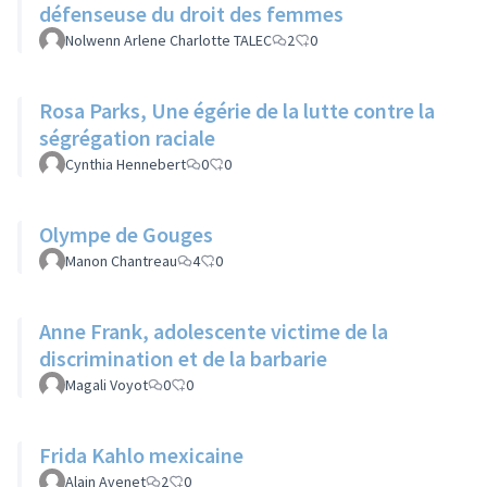
défenseuse du droit des femmes
Nolwenn Arlene Charlotte TALEC
2
0
Rosa Parks, Une égérie de la lutte contre la
ségrégation raciale
Cynthia Hennebert
0
0
Olympe de Gouges
Manon Chantreau
4
0
Anne Frank, adolescente victime de la
discrimination et de la barbarie
Magali Voyot
0
0
Frida Kahlo mexicaine
Alain Avenet
2
0