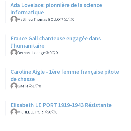
Ada Lovelace: pionnière de la science
informatique
Matthieu Thomas BOLLOT
1
0
France Gall chanteuse engagée dans
l'humanitaire
Bernard Lesage
0
0
Caroline Aigle - 1ère femme française pilote
de chasse
Gaelle
1
0
Elisabeth LE PORT 1919-1943 Résistante
MICHEL LE PORT
0
0